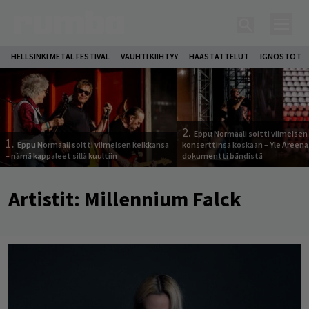
HELLSINKI METAL FESTIVAL
VAUHTI KIIHTYY
HAASTATTELUT
IGNOSTOT
2.
Eppu Normaali soitti viimeisen
1.
Eppu Normaali soitti viimeisen keikkansa
konserttinsa koskaan – Yle Areena
– nämä kappaleet sillä kuultiin
dokumentti bändistä
Artistit:
Millennium Falck