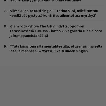
Vilma Alinalta uusi single – ”Tarina siitä, miltä tuntuu
kävellä pää pystyssä kohti itse aiheutettua myrskyä”
Glam rock -yhtye The Ark viihdytti Logomon
Terassikesässä Turussa – katso kuvagalleria Ola Salosta
ja kumppaneista täältä
”Tätä biisiä tein sillä mentaliteetilla, että ensimmäisellä
idealla mennään” – Myrtsi julkaisi uuden singlen