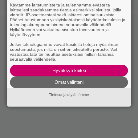
Käytämme laitetunnisteita ja tallennamme evästeitä
laitteellesi saadaksemme tietoja esimerkiksi sivuista, joilla
vierailit, IP-osoitteestasi sekä laitteesi ominaisuuksista.
Pääset tutustumaan yksityiskohtaisesti käyttötarkoituksiin ja
teknologiakumppaneihimme seuraavalla välilehdellä.
Hylkääminen voi vaikuttaa sivuston toimivuuteen ja
käytettävyyteen.
Jotkin teknologiamme voivat käsitellä tietoja myös ilman
suostumusta, jos niillä on siihen oikeutettu peruste. Voit
vastustaa tätä tai muuttaa asetuksiasi milloin tahansa
seuraavalla välilehdellä.
Hyväksyn kaikki
Omat valintani
Tietosuojakäytäntömme