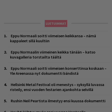
LUETUIMMAT
Eppu Normaali soitti viimeisen keikkansa – nämä
kappaleet sillä kuultiin
Eppu Normaalin viimeinen keikka tänään – katso
kuvagalleria torstailta täältä
Eppu Normaali soitti viimeisen konserttinsa koskaan –
Yle Areenassa nyt dokumentti bändistä
Hellsinki Metal Festival oli menestys – syksyllä luvassa
risteily, ensi vuoden festarien ajankohta selvillä
Rushin Neil Peartista ilmestyy ensi kuussa dokumentti
Vauhti kiihtyy myös ensi vuonna Vantaalla