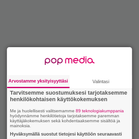
Arvostamme yksityisyyttäsi
Valintasi
Tarvitsemme suostumuksesi tarjotaksemme
henkilökohtaisen käyttökokemuksen
Me ja huolellisesti valitsemamme
89 teknologiakumppania
hyödynnämme henkilötietoja tarjotaksemme paremman
käyttäjäkokemuksen sekä kohdentaaksemme sisältöä ja
mainoksia.
Hyväksymällä suostut tietojesi käyttöön seuraavasti