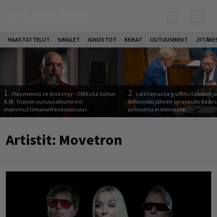
HAASTATTELUT
SINGLET
IGNOSTOT
KEIKAT
UUTUUSBIISIT
JYTÄKE
1.
2.
Huomenna se ilmestyy – CMX:stä tutun
Laittomasta graffitista kiinni 
A.W. Yrjänän uutuusalbumi om
Arhinmäki jälleen spraypullo kädes
mammuttimainen kokonaisuus
puolueita ei kiinnosta
Artistit:
Movetron