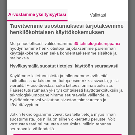
Arvostamme yksityisyyttäsi
Valintasi
Tarvitsemme suostumuksesi tarjotaksemme
henkilökohtaisen käyttökokemuksen
Me ja huolellisesti valitsemamme
89 teknologiakumppania
hyödynnämme henkilötietoja tarjotaksemme paremman
käyttäjäkokemuksen sekä kohdentaaksemme sisältöä ja
mainoksia.
Hyväksymällä suostut tietojesi käyttöön seuraavasti
Käytämme laitetunnisteita ja tallennamme evästeitä
laitteellesi saadaksemme tietoja esimerkiksi sivuista, joilla
vierailit, IP-osoitteestasi sekä laitteesi ominaisuuksista.
Pääset tutustumaan yksityiskohtaisesti käyttötarkoituksiin ja
teknologiakumppaneihimme seuraavalla välilehdellä.
Hylkääminen voi vaikuttaa sivuston toimivuuteen ja
käytettävyyteen.
Jotkin teknologiamme voivat käsitellä tietoja myös ilman
suostumusta, jos niillä on siihen oikeutettu peruste. Voit
vastustaa tätä tai muuttaa asetuksiasi milloin tahansa
seuraavalla välilehdellä.