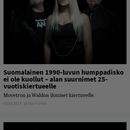
Suomalainen 1990-luvun humppadisko
ei ole kuollut – alan suurnimet 25-
vuotiskiertueelle
Movetron ja Waldon ihmiset kiertueelle.
05.06.2019
Jarkko Fräntilä