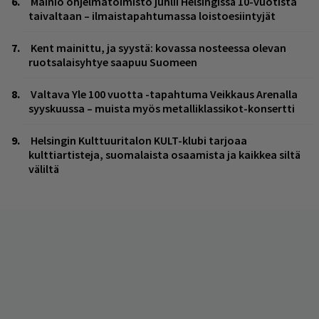
Mainio ohjelmatoimisto juhlii Helsingissä 10-vuotista
taivaltaan – ilmaistapahtumassa loistoesiintyjät
Kent mainittu, ja syystä: kovassa nosteessa olevan
ruotsalaisyhtye saapuu Suomeen
Valtava Yle 100 vuotta -tapahtuma Veikkaus Arenalla
syyskuussa – muista myös metalliklassikot-konsertti
Helsingin Kulttuuritalon KULT-klubi tarjoaa
kulttiartisteja, suomalaista osaamista ja kaikkea siltä
väliltä