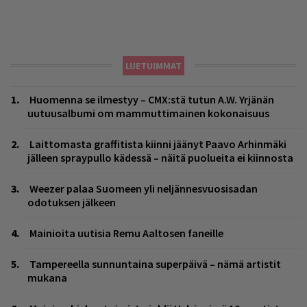
LUETUIMMAT
Huomenna se ilmestyy – CMX:stä tutun A.W. Yrjänän
uutuusalbumi om mammuttimainen kokonaisuus
Laittomasta graffitista kiinni jäänyt Paavo Arhinmäki
jälleen spraypullo kädessä – näitä puolueita ei kiinnosta
Weezer palaa Suomeen yli neljännesvuosisadan
odotuksen jälkeen
Mainioita uutisia Remu Aaltosen faneille
Tampereella sunnuntaina superpäivä – nämä artistit
mukana