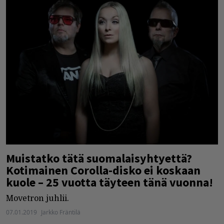
Muistatko tätä suomalaisyhtyettä?
Kotimainen Corolla-disko ei koskaan
kuole – 25 vuotta täyteen tänä vuonna!
Movetron juhlii.
07.01.2019
Jarkko Fräntilä