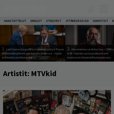
HAASTATTELUT
SINGLET
STEELFEST
JYTÄKESÄ GO GO
IGNOSTOT
K
1.
2.
Laittomasta graffitista kiinni jäänyt Paavo
Huomenna se ilmestyy – CMX:s
Arhinmäki jälleen spraypullo kädessä – näitä
A.W. Yrjänän uutuusalbumi om
puolueita ei kiinnosta
mammuttimainen kokonaisuus
Artistit:
MTVkid