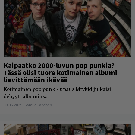
Kaipaatko 2000-luvun pop punkia?
Tässä olisi tuore kotimainen albumi
lievittämään ikävää
Kotimainen pop punk -lupaus Mtvkid julkaisi
debyyttialbuminsa.
08.05.2025
Samuel Järvinen