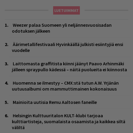
LUETUIMMAT
Weezer palaa Suomeen yli neljännesvuosisadan
odotuksen jälkeen
Äärimetallifestivaali Hyvinkäällä julkisti esiintyjiä ensi
vuodelle
Laittomasta graffitista kiinni jäänyt Paavo Arhinmäki
jälleen spraypullo kädessä – näitä puolueita ei kiinnosta
Huomenna se ilmestyy – CMX:stä tutun A.W. Yrjänän
uutuusalbumi om mammuttimainen kokonaisuus
Mainioita uutisia Remu Aaltosen faneille
Helsingin Kulttuuritalon KULT-klubi tarjoaa
kulttiartisteja, suomalaista osaamista ja kaikkea siltä
väliltä