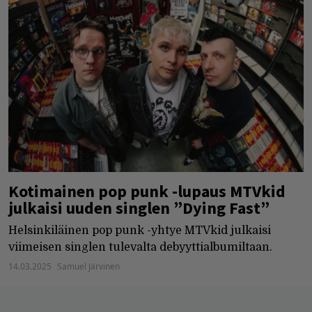
Kotimainen pop punk -lupaus MTVkid
julkaisi uuden singlen ”Dying Fast”
Helsinkiläinen pop punk -yhtye MTVkid julkaisi
viimeisen singlen tulevalta debyyttialbumiltaan.
14.03.2025
Samuel Järvinen