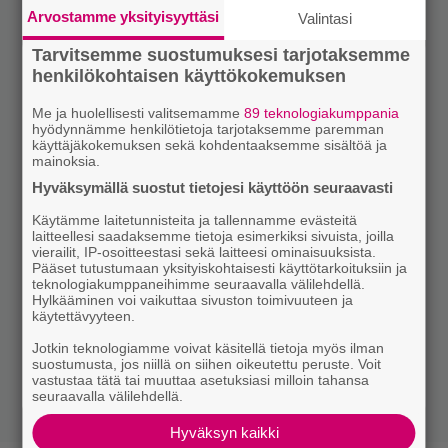
Arvostamme yksityisyyttäsi
Valintasi
Tarvitsemme suostumuksesi tarjotaksemme
henkilökohtaisen käyttökokemuksen
Me ja huolellisesti valitsemamme
89 teknologiakumppania
hyödynnämme henkilötietoja tarjotaksemme paremman
käyttäjäkokemuksen sekä kohdentaaksemme sisältöä ja
mainoksia.
Hyväksymällä suostut tietojesi käyttöön seuraavasti
Käytämme laitetunnisteita ja tallennamme evästeitä
laitteellesi saadaksemme tietoja esimerkiksi sivuista, joilla
vierailit, IP-osoitteestasi sekä laitteesi ominaisuuksista.
Pääset tutustumaan yksityiskohtaisesti käyttötarkoituksiin ja
teknologiakumppaneihimme seuraavalla välilehdellä.
Hylkääminen voi vaikuttaa sivuston toimivuuteen ja
käytettävyyteen.
Jotkin teknologiamme voivat käsitellä tietoja myös ilman
suostumusta, jos niillä on siihen oikeutettu peruste. Voit
vastustaa tätä tai muuttaa asetuksiasi milloin tahansa
seuraavalla välilehdellä.
Hyväksyn kaikki