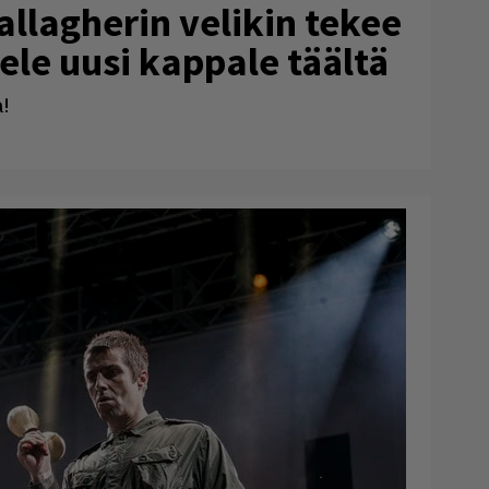
llagherin velikin tekee
le uusi kappale täältä
a!