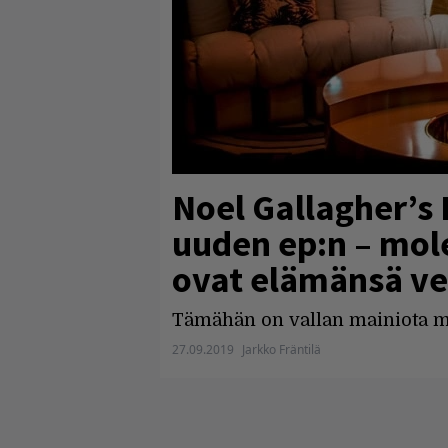
Noel Gallagher’s H
uuden ep:n – mol
ovat elämänsä v
Tämähän on vallan mainiota m
27.09.2019
Jarkko Fräntilä