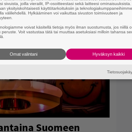
i sivuista, joilla vierailit, IP-osoitteestasi sekä laitteesi ominaisuuksista
an yksityiskohtaisesti käyttötarkoituksiin ja teknologiakumppaneihimm
la välilehdellä. Hylkääminen voi vaikuttaa sivuston toimivuuteen ja
yyteen.
knologiamme voivat käsitellä tietoja myös ilman suostumusta, jos niillä o
u peruste. Voit vastustaa tätä tai muuttaa asetuksiasi milloin tahansa se
lä.
Omat valintani
Hyväksyn kaikki
Tietosuojak
auantaina Suomeen