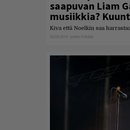
saapuvan Liam Ga
musiikkia? Kuunte
Kiva että Noelkin saa harrasta
20.08.2019
Jarkko Fräntilä