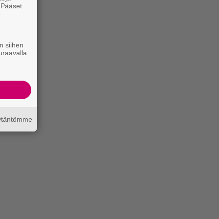
. Pääset
e
n siihen
uraavalla
äytäntömme