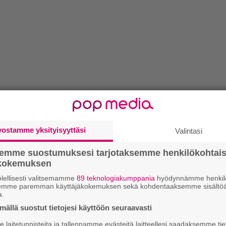
vostamme yksityisyyttäsi
Valintasi
semme suostumuksesi tarjotaksemme henkilökohtai
ökokemuksen
lellisesti valitsemamme
89 teknologiakumppania
hyödynnämme henkilö
semme paremman käyttäjäkokemuksen sekä kohdentaaksemme sisältöä
a.
ällä suostut tietojesi käyttöön seuraavasti
laitetunnisteita ja tallennamme evästeitä laitteellesi saadaksemme tie