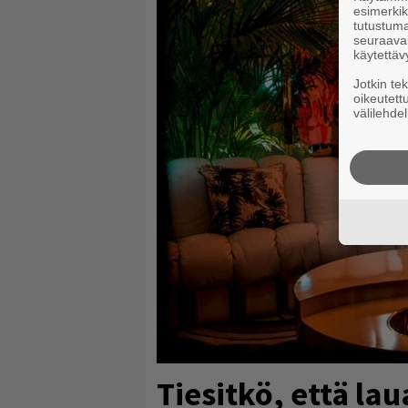
esimerkiks
tutustuma
seuraaval
käytettäv
Jotkin te
oikeutett
välilehdel
Tiesitkö, että l