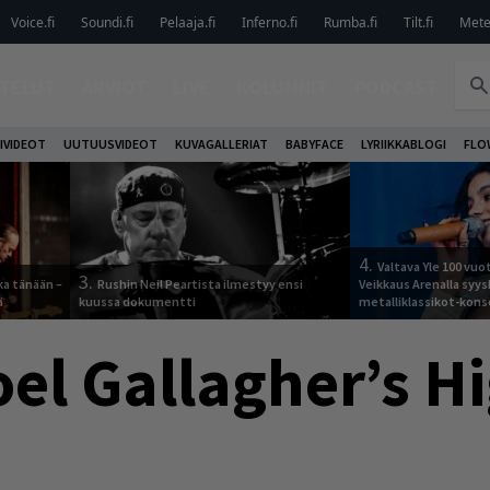
Voice.fi
Soundi.fi
Pelaaja.fi
Inferno.fi
Rumba.fi
Tilt.fi
Metel
TELUT
ARVIOT
LIVE
KOLUMNIT
PODCAST
IVIDEOT
UUTUUSVIDEOT
KUVAGALLERIAT
BABYFACE
LYRIIKKABLOGI
FLO
4.
Valtava Yle 100 vu
3.
ka tänään –
Rushin Neil Peartista ilmestyy ensi
Veikkaus Arenalla syy
ä
kuussa dokumentti
metalliklassikot-kons
el Gallagher’s Hi