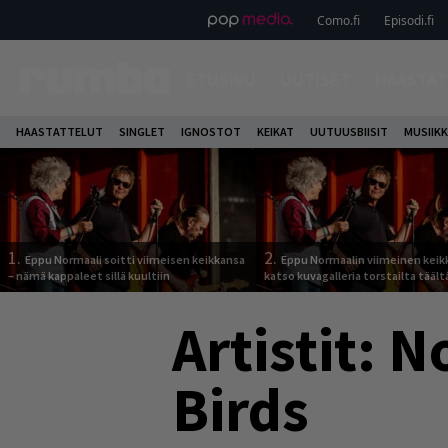
Como.fi
Episodi.fi
ETUSIVU
UUTISET
HAASTAT
HAASTATTELUT
SINGLET
IGNOSTOT
KEIKAT
UUTUUSBIISIT
MUSIIKK
1.
2.
Eppu Normaali soitti viimeisen keikkansa
Eppu Normaalin viimeinen keik
– nämä kappaleet sillä kuultiin
katso kuvagalleria torstailta täält
Artistit:
No
Birds