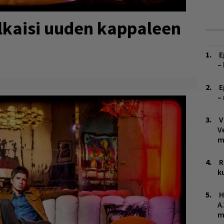
ulkaisi uuden kappaleen
E
–
E
–
V
V
m
R
k
H
A
m