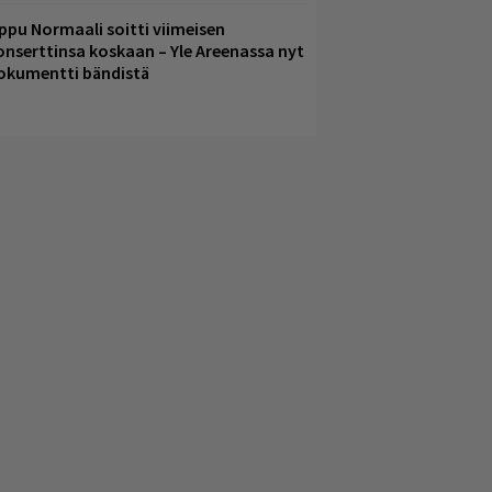
ppu Normaali soitti viimeisen
onserttinsa koskaan – Yle Areenassa nyt
okumentti bändistä