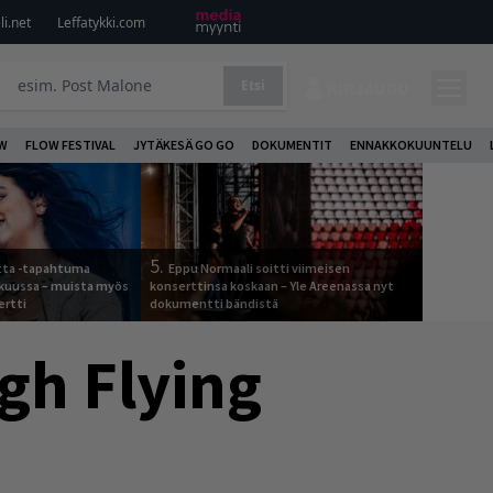
i.net
Leffatykki.com
Etsi
KIRJAUDU
W
FLOW FESTIVAL
JYTÄKESÄ GO GO
DOKUMENTIT
ENNAKKOKUUNTELU
5.
otta -tapahtuma
Eppu Normaali soitti viimeisen
skuussa – muista myös
konserttinsa koskaan – Yle Areenassa nyt
ertti
dokumentti bändistä
gh Flying