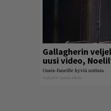
Gallagherin velje
uusi video, Noelil
Oasis-faneille hyviä uutisia.
16.06.2019
Tuomas Aflecht