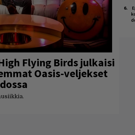
E
k
d
igh Flying Birds julkaisi
emmat Oasis-veljekset
edossa
usiikkia.