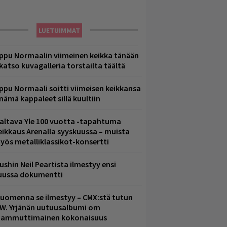
LUETUIMMAT
ppu Normaalin viimeinen keikka tänään
 katso kuvagalleria torstailta täältä
ppu Normaali soitti viimeisen keikkansa
 nämä kappaleet sillä kuultiin
altava Yle 100 vuotta -tapahtuma
eikkaus Arenalla syyskuussa – muista
yös metalliklassikot-konsertti
ushin Neil Peartista ilmestyy ensi
uussa dokumentti
uomenna se ilmestyy – CMX:stä tutun
.W. Yrjänän uutuusalbumi om
ammuttimainen kokonaisuus