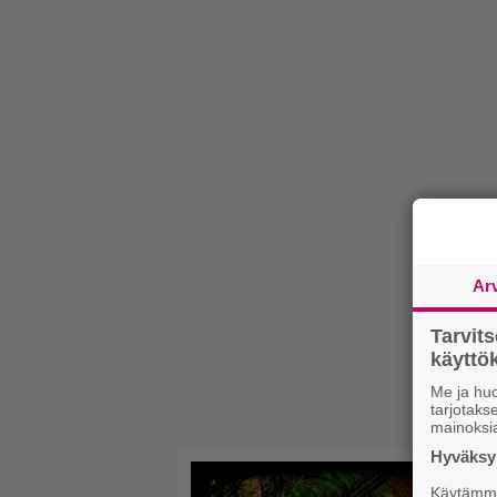
Ar
Tarvit
käytt
Me ja huo
tarjotak
mainoksi
Hyväksym
Käytämme 