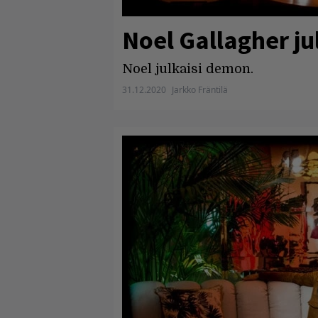
Noel Gallagher j
Noel julkaisi demon.
31.12.2020
Jarkko Fräntilä