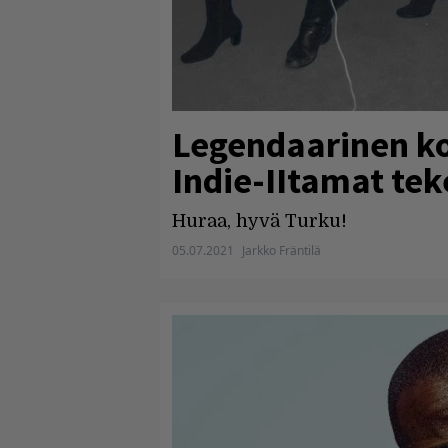
Legendaarinen ko
Indie-IItamat tek
Huraa, hyvä Turku!
05.07.2021
Jarkko Fräntilä