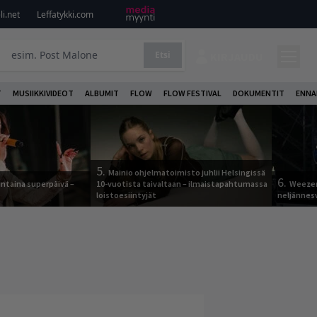
i.net
Leffatykki.com
Etsi
KIRJAUDU
T
MUSIIKKIVIDEOT
ALBUMIT
FLOW
FLOW FESTIVAL
DOKUMENTIT
ENNA
5.
Mainio ohjelmatoimisto juhlii Helsingissä
6.
ntaina superpäivä –
10-vuotista taivaltaan – ilmaistapahtumassa
Weezer
loistoesiintyjät
neljännes