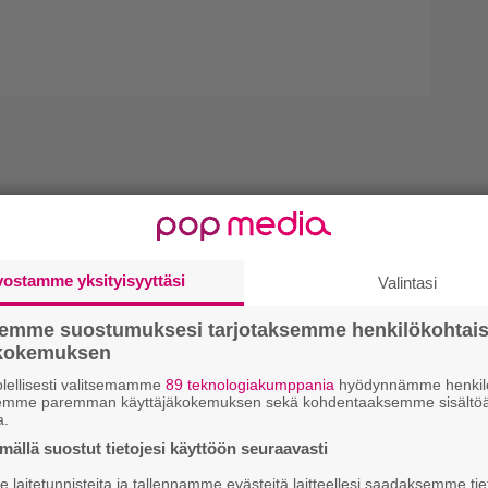
vostamme yksityisyyttäsi
Valintasi
semme suostumuksesi tarjotaksemme henkilökohtai
ökokemuksen
lellisesti valitsemamme
89 teknologiakumppania
hyödynnämme henkilö
semme paremman käyttäjäkokemuksen sekä kohdentaaksemme sisältöä
a.
ällä suostut tietojesi käyttöön seuraavasti
laitetunnisteita ja tallennamme evästeitä laitteellesi saadaksemme tie