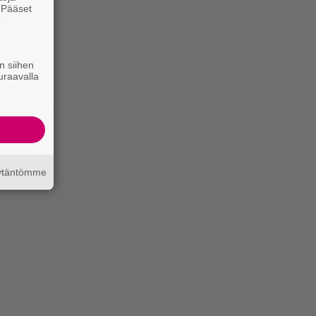
. Pääset
e
n siihen
uraavalla
äytäntömme