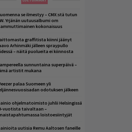
LUETUIMMAT
uomenna se ilmestyy – CMX:stä tutun
.W. Yrjänän uutuusalbumi om
ammuttimainen kokonaisuus
aittomasta graffitista kiinni jäänyt
aavo Arhinmäki jälleen spraypullo
ädessä – näitä puolueita ei kiinnosta
ampereella sunnuntaina superpäivä –
ämä artistit mukana
eezer palaa Suomeen yli
eljännesvuosisadan odotuksen jälkeen
ainio ohjelmatoimisto juhlii Helsingissä
0-vuotista taivaltaan –
lmaistapahtumassa loistoesiintyjät
ainioita uutisia Remu Aaltosen faneille