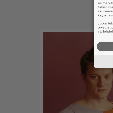
esimerkiks
tutustuma
seuraaval
käytettäv
Jotkin te
oikeutett
välilehdel