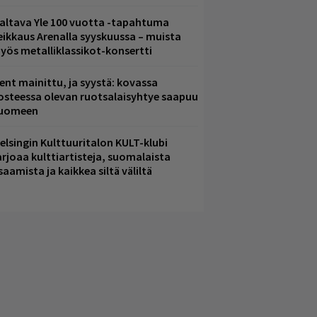
altava Yle 100 vuotta -tapahtuma
eikkaus Arenalla syyskuussa – muista
yös metalliklassikot-konsertti
ent mainittu, ja syystä: kovassa
osteessa olevan ruotsalaisyhtye saapuu
uomeen
elsingin Kulttuuritalon KULT-klubi
arjoaa kulttiartisteja, suomalaista
saamista ja kaikkea siltä väliltä