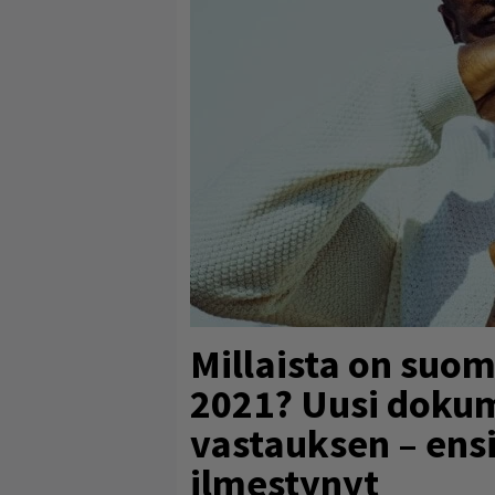
Millaista on suo
2021? Uusi dokum
vastauksen – en
ilmestynyt