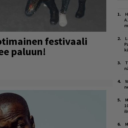
H
A
m
timainen festivaali
L
P
ee paluun!
k
T
n
W
n
M
1
i
M