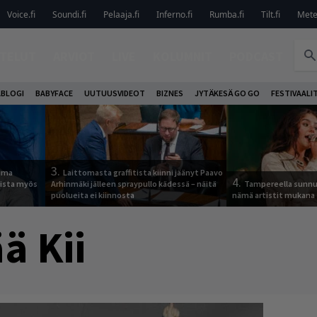
Voice.fi
Soundi.fi
Pelaaja.fi
Inferno.fi
Rumba.fi
Tilt.fi
Metel
TELUT
ARVIOT
LIVE
KOLUMNIT
PODCAST
ABLOGI
BABYFACE
UUTUUSVIDEOT
BIZNES
JYTÄKESÄ GO GO
FESTIVAALI
3.
tuma
Laittomasta graffitista kiinni jäänyt Paavo
4.
uista myös
Arhinmäki jälleen spraypullo kädessä – näitä
Tampereella sunnu
puolueita ei kiinnosta
nämä artistit mukana
ä Kii