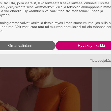
i sivuista, joilla vierailit, IP-osoitteestasi sekä laitteesi ominaisuuksista
an yksityiskohtaisesti käyttötarkoituksiin ja teknologiakumppaneihimm
la välilehdellä. Hylkääminen voi vaikuttaa sivuston toimivuuteen ja
yyteen.
knologiamme voivat käsitellä tietoja myös ilman suostumusta, jos niillä o
u peruste. Voit vastustaa tätä tai muuttaa asetuksiasi milloin tahansa se
lä.
Omat valintani
Hyväksyn kaikki
Tietosuojak