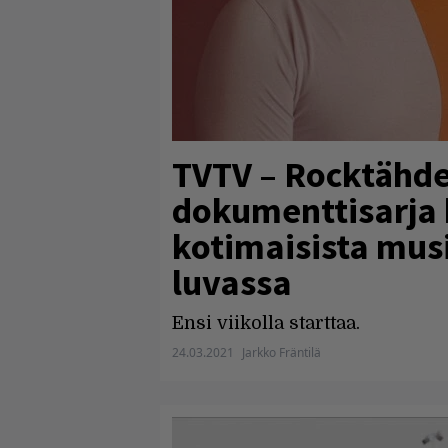
TVTV – Rocktähde
dokumenttisarja 
kotimaisista musi
luvassa
Ensi viikolla starttaa.
24.03.2021
Jarkko Fräntilä