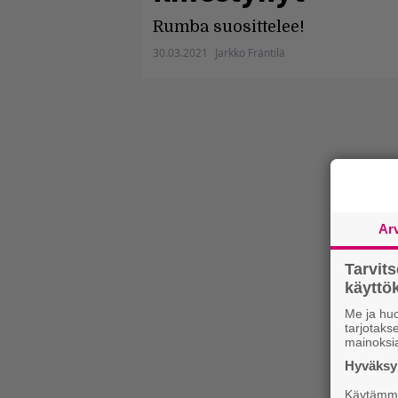
Rumba suosittelee!
30.03.2021
Jarkko Fräntilä
Ar
Tarvit
käytt
Me ja huo
tarjotak
mainoksi
Hyväksym
Käytämme 