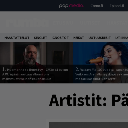
Como.fi
Episodi.fi
ETUSIVU
UUTISET
HAASTAT
HAASTATTELUT
SINGLET
IGNOSTOT
KEIKAT
UUTUUSBIISIT
LYRIIKK
1.
2.
Huomenna se ilmestyy – CMX:stä tutun
Valtava Yle 100 vuotta -tapah
A.W. Yrjänän uutuusalbumi om
Veikkaus Arenalla syyskuussa – m
mammuttimainen kokonaisuus
metalliklassikot-konsertti
Artistit:
Pä