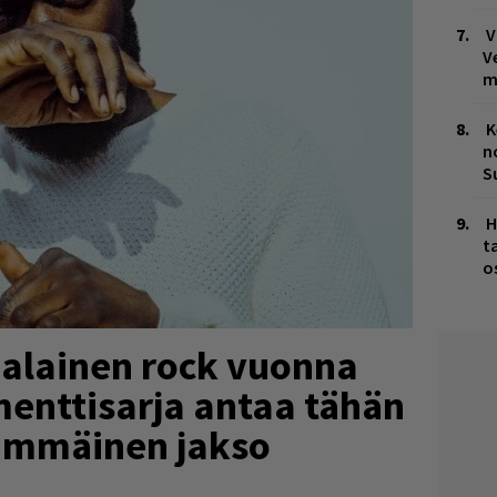
V
V
m
K
n
S
H
t
o
malainen rock vuonna
enttisarja antaa tähän
simmäinen jakso