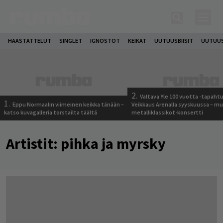
HAASTATTELUT
SINGLET
IGNOSTOT
KEIKAT
UUTUUSBIISIT
UUTUUS
2.
Valtava Yle 100 vuotta -tapah
1.
Eppu Normaalin viimeinen keikka tänään –
Veikkaus Arenalla syyskuussa – m
katso kuvagalleria torstailta täältä
metalliklassikot-konsertti
Artistit:
pihka ja myrsky