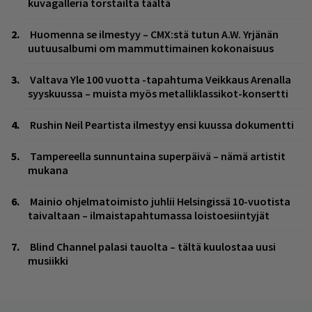
kuvagalleria torstailta täältä
Huomenna se ilmestyy – CMX:stä tutun A.W. Yrjänän
uutuusalbumi om mammuttimainen kokonaisuus
Valtava Yle 100 vuotta -tapahtuma Veikkaus Arenalla
syyskuussa – muista myös metalliklassikot-konsertti
Rushin Neil Peartista ilmestyy ensi kuussa dokumentti
Tampereella sunnuntaina superpäivä – nämä artistit
mukana
Mainio ohjelmatoimisto juhlii Helsingissä 10-vuotista
taivaltaan – ilmaistapahtumassa loistoesiintyjät
Blind Channel palasi tauolta – tältä kuulostaa uusi
musiikki