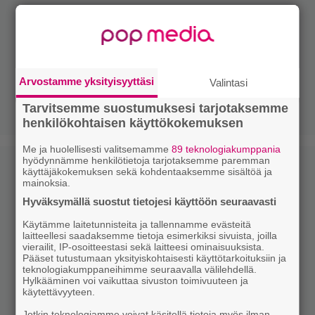
Arvostamme yksityisyyttäsi
Valintasi
Tarvitsemme suostumuksesi tarjotaksemme
henkilökohtaisen käyttökokemuksen
Me ja huolellisesti valitsemamme
89 teknologiakumppania
hyödynnämme henkilötietoja tarjotaksemme paremman
käyttäjäkokemuksen sekä kohdentaaksemme sisältöä ja
mainoksia.
Hyväksymällä suostut tietojesi käyttöön seuraavasti
Käytämme laitetunnisteita ja tallennamme evästeitä
laitteellesi saadaksemme tietoja esimerkiksi sivuista, joilla
vierailit, IP-osoitteestasi sekä laitteesi ominaisuuksista.
Pääset tutustumaan yksityiskohtaisesti käyttötarkoituksiin ja
teknologiakumppaneihimme seuraavalla välilehdellä.
Hylkääminen voi vaikuttaa sivuston toimivuuteen ja
käytettävyyteen.
Jotkin teknologiamme voivat käsitellä tietoja myös ilman