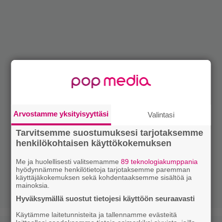
Arvostamme yksityisyyttäsi
Valintasi
Tarvitsemme suostumuksesi tarjotaksemme
henkilökohtaisen käyttökokemuksen
Me ja huolellisesti valitsemamme
89 teknologiakumppania
hyödynnämme henkilötietoja tarjotaksemme paremman
käyttäjäkokemuksen sekä kohdentaaksemme sisältöä ja
mainoksia.
Hyväksymällä suostut tietojesi käyttöön seuraavasti
Käytämme laitetunnisteita ja tallennamme evästeitä