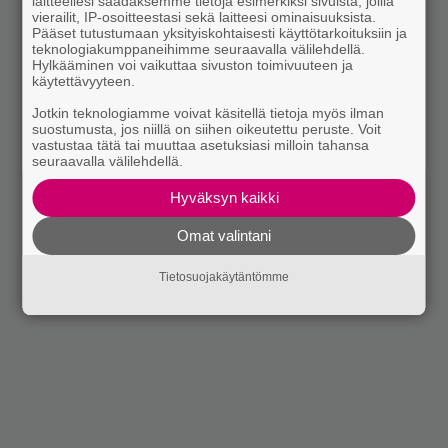
laitteellesi saadaksemme tietoja esimerkiksi sivuista, joilla
vierailit, IP-osoitteestasi sekä laitteesi ominaisuuksista.
Pääset tutustumaan yksityiskohtaisesti käyttötarkoituksiin ja
teknologiakumppaneihimme seuraavalla välilehdellä.
Hylkääminen voi vaikuttaa sivuston toimivuuteen ja
käytettävyyteen.
Jotkin teknologiamme voivat käsitellä tietoja myös ilman
suostumusta, jos niillä on siihen oikeutettu peruste. Voit
vastustaa tätä tai muuttaa asetuksiasi milloin tahansa
seuraavalla välilehdellä.
Hyväksyn kaikki
Omat valintani
Tietosuojakäytäntömme