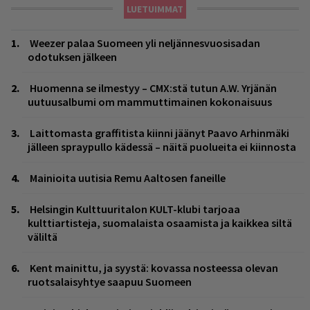
LUETUIMMAT
Weezer palaa Suomeen yli neljännesvuosisadan
odotuksen jälkeen
Huomenna se ilmestyy – CMX:stä tutun A.W. Yrjänän
uutuusalbumi om mammuttimainen kokonaisuus
Laittomasta graffitista kiinni jäänyt Paavo Arhinmäki
jälleen spraypullo kädessä – näitä puolueita ei kiinnosta
Mainioita uutisia Remu Aaltosen faneille
Helsingin Kulttuuritalon KULT-klubi tarjoaa
kulttiartisteja, suomalaista osaamista ja kaikkea siltä
väliltä
Kent mainittu, ja syystä: kovassa nosteessa olevan
ruotsalaisyhtye saapuu Suomeen