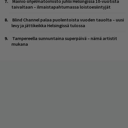
Mainio ohjelmatoimisto juhlii Helsingissä 10-vuotista
taivaltaan – ilmaistapahtumassa loistoesiintyjät
Blind Channel palaa puolentoista vuoden tauolta – uusi
levy ja jättikeikka Helsingissä tulossa
Tampereella sunnuntaina superpäivä – nämä artistit
mukana