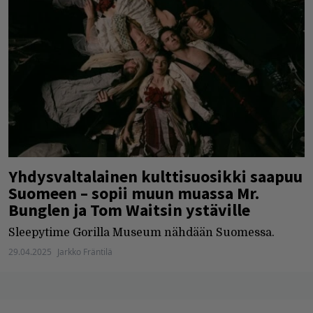
Yhdysvaltalainen kulttisuosikki saapuu
Suomeen – sopii muun muassa Mr.
Bunglen ja Tom Waitsin ystäville
Sleepytime Gorilla Museum nähdään Suomessa.
29.04.2025
Jarkko Fräntilä