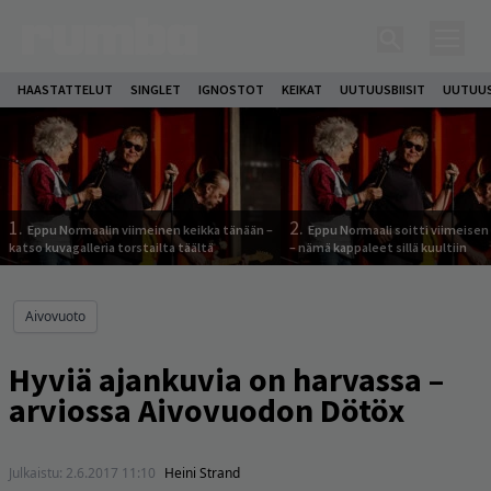
HAASTATTELUT
SINGLET
IGNOSTOT
KEIKAT
UUTUUSBIISIT
UUTUUS
1.
2.
Eppu Normaalin viimeinen keikka tänään –
Eppu Normaali soitti viimeisen
katso kuvagalleria torstailta täältä
– nämä kappaleet sillä kuultiin
Aivovuoto
Hyviä ajankuvia on harvassa –
arviossa Aivovuodon Dötöx
Julkaistu:
2.6.2017 11:10
Heini Strand