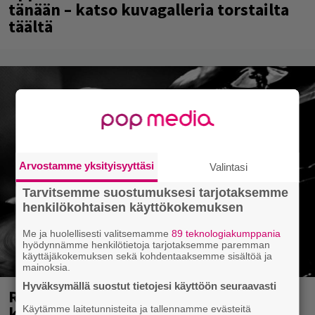
tänään – katso kuvagalleria torstailta
täältä
Arvostamme yksityisyyttäsi
Valintasi
Tarvitsemme suostumuksesi tarjotaksemme
henkilökohtaisen käyttökokemuksen
Me ja huolellisesti valitsemamme
89 teknologiakumppania
hyödynnämme henkilötietoja tarjotaksemme paremman
käyttäjäkokemuksen sekä kohdentaaksemme sisältöä ja
mainoksia.
Hyväksymällä suostut tietojesi käyttöön seuraavasti
Rushin Neil Peartista ilmestyy ensi
kuussa dokumentti
Käytämme laitetunnisteita ja tallennamme evästeitä