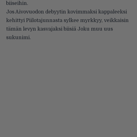
biiseihin.
Jos Aivovuodon debyytin kovimmaksi kappaleeksi
kehittyi Piilotajunnasta sylkee myrkkyy, veikkaisin
tämän levyn kasvajaksi biisiä Joku muu uus
sukunimi.