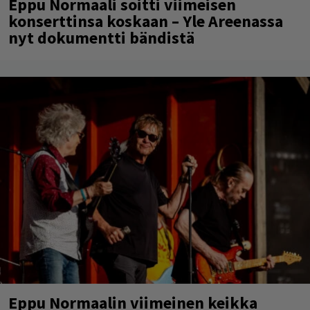
Eppu Normaali soitti viimeisen
konserttinsa koskaan – Yle Areenassa
nyt dokumentti bändistä
Eppu Normaalin viimeinen keikka