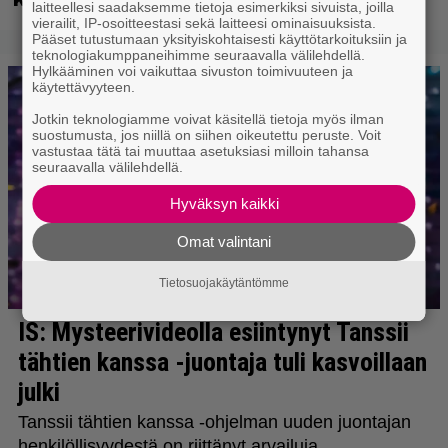
laitteellesi saadaksemme tietoja esimerkiksi sivuista, joilla
vierailit, IP-osoitteestasi sekä laitteesi ominaisuuksista.
Pääset tutustumaan yksityiskohtaisesti käyttötarkoituksiin ja
teknologiakumppaneihimme seuraavalla välilehdellä.
Hylkääminen voi vaikuttaa sivuston toimivuuteen ja
käytettävyyteen.
Jotkin teknologiamme voivat käsitellä tietoja myös ilman
suostumusta, jos niillä on siihen oikeutettu peruste. Voit
vastustaa tätä tai muuttaa asetuksiasi milloin tahansa
seuraavalla välilehdellä.
Hyväksyn kaikki
Omat valintani
Tietosuojakäytäntömme