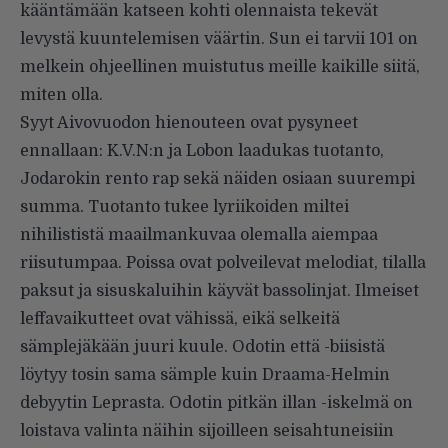
kääntämään katseen kohti olennaista tekevät
levystä kuuntelemisen väärtin. Sun ei tarvii 101 on
melkein ohjeellinen muistutus meille kaikille siitä,
miten olla.
Syyt Aivovuodon hienouteen ovat pysyneet
ennallaan: K.V.N:n ja Lobon laadukas tuotanto,
Jodarokin rento rap sekä näiden osiaan suurempi
summa. Tuotanto tukee lyriikoiden miltei
nihilististä maailmankuvaa olemalla aiempaa
riisutumpaa. Poissa ovat polveilevat melodiat, tilalla
paksut ja sisuskaluihin käyvät bassolinjat. Ilmeiset
leffavaikutteet ovat vähissä, eikä selkeitä
sämplejäkään juuri kuule. Odotin että -biisistä
löytyy tosin sama sämple kuin Draama-Helmin
debyytin Leprasta. Odotin pitkän illan -iskelmä on
loistava valinta näihin sijoilleen seisahtuneisiin