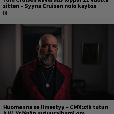
sitten – Syynä Cruisen nolo käytös
Huomenna se ilmestyy – CMX:stä tutun
A.W. Yrjänän uutuusalbumi om