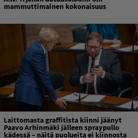
mammuttimainen kokonaisuus
Laittomasta graffitista kiinni jäänyt
Paavo Arhinmäki jälleen spraypullo
kädessä – näitä puolueita ei kiinnosta