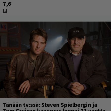
7,6
Tänään tv:ssä: Steven Spielbergin ja
Tom Cruisen kaveruus loppui 21 vuotta