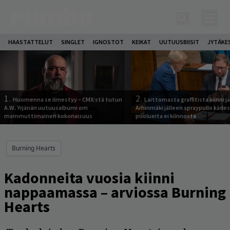
HAASTATTELUT
SINGLET
IGNOSTOT
KEIKAT
UUTUUSBIISIT
JYTÄKE
1.
2.
Huomenna se ilmestyy – CMX:stä tutun
Laittomasta graffitista kiinni 
A.W. Yrjänän uutuusalbumi om
Arhinmäki jälleen spraypullo kädes
mammuttimainen kokonaisuus
puolueita ei kiinnosta
Burning Hearts
Kadonneita vuosia kiinni
nappaamassa – arviossa Burning
Hearts