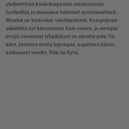
yhdistettynä kaukokaipuusta ammentaviin
lyriikoihin ja maanisen toisteiset syntetisaattorit.
Muutos on kuitenkin väistämätöntä. Rumpukone
säksättää nyt kiivaammin kuin ennen, ja aiempia
levyjä vaivannut tyhjäkäynti on siivottu pois. On
kiire, juostava muita lujempaa, napattava kiinni
kadonneet vuodet. Niin on hyvä.