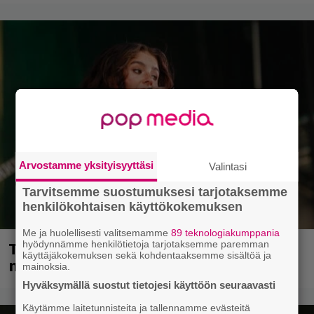
Arvostamme yksityisyyttäsi
Valintasi
Tarvitsemme suostumuksesi tarjotaksemme
henkilökohtaisen käyttökokemuksen
Me ja huolellisesti valitsemamme
89 teknologiakumppania
Tampereella sunnuntaina superpäivä –
hyödynnämme henkilötietoja tarjotaksemme paremman
käyttäjäkokemuksen sekä kohdentaaksemme sisältöä ja
nämä artistit mukana
mainoksia.
Hyväksymällä suostut tietojesi käyttöön seuraavasti
Käytämme laitetunnisteita ja tallennamme evästeitä