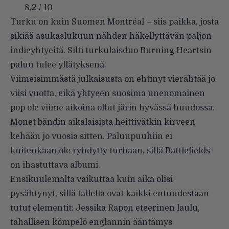
8,2 / 10
Turku on kuin Suomen Montréal – siis paikka, josta
sikiää asukaslukuun nähden häkellyttävän paljon
indieyhtyeitä. Silti turkulaisduo Burning Heartsin
paluu tulee yllätyksenä.
Viimeisimmästä julkaisusta on ehtinyt vierähtää jo
viisi vuotta, eikä yhtyeen suosima unenomainen
pop ole viime aikoina ollut järin hyvässä huudossa.
Monet bändin aikalaisista heittivätkin kirveen
kehään jo vuosia sitten. Paluupuuhiin ei
kuitenkaan ole ryhdytty turhaan, sillä Battlefields
on ihastuttava albumi.
Ensikuulemalta vaikuttaa kuin aika olisi
pysähtynyt, sillä tallella ovat kaikki entuudestaan
tutut elementit: Jessika Rapon eteerinen laulu,
tahallisen kömpelö englannin ääntämys