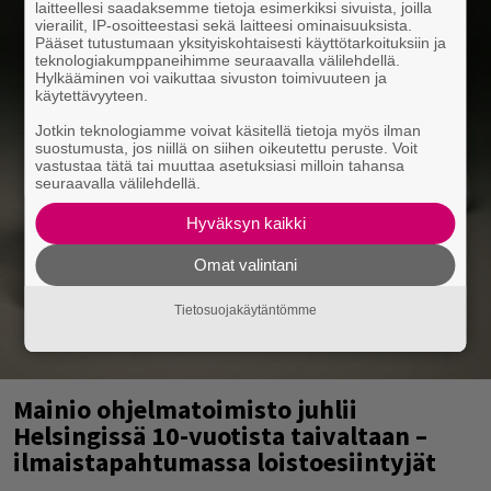
laitteellesi saadaksemme tietoja esimerkiksi sivuista, joilla
vierailit, IP-osoitteestasi sekä laitteesi ominaisuuksista.
Pääset tutustumaan yksityiskohtaisesti käyttötarkoituksiin ja
teknologiakumppaneihimme seuraavalla välilehdellä.
Hylkääminen voi vaikuttaa sivuston toimivuuteen ja
käytettävyyteen.
Jotkin teknologiamme voivat käsitellä tietoja myös ilman
suostumusta, jos niillä on siihen oikeutettu peruste. Voit
vastustaa tätä tai muuttaa asetuksiasi milloin tahansa
seuraavalla välilehdellä.
Hyväksyn kaikki
Omat valintani
Tietosuojakäytäntömme
Mainio ohjelmatoimisto juhlii
Helsingissä 10-vuotista taivaltaan –
ilmaistapahtumassa loistoesiintyjät