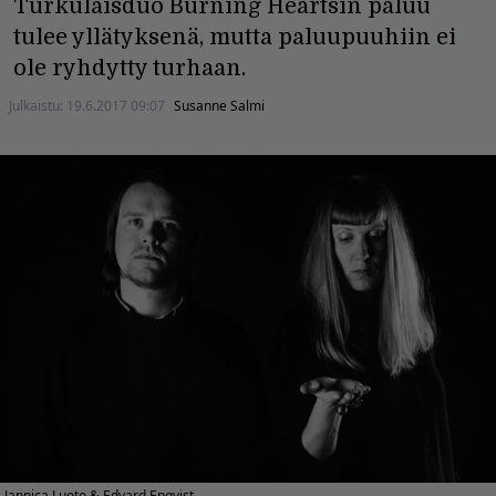
Turkulaisduo Burning Heartsin paluu
tulee yllätyksenä, mutta paluupuuhiin ei
ole ryhdytty turhaan.
Julkaistu:
19.6.2017 09:07
Susanne Salmi
Jannica Luoto & Edvard Enqvist