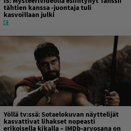
IS: Mysteerivideolla esiintynyt Tanssii
tähtien kanssa -juontaja tuli
kasvoillaan julki
Yöllä tv:ssä: Sotaelokuvan näyttelijät
kasvattivat lihakset nopeasti
erikoisella kikalla – IMDb-arvosana on