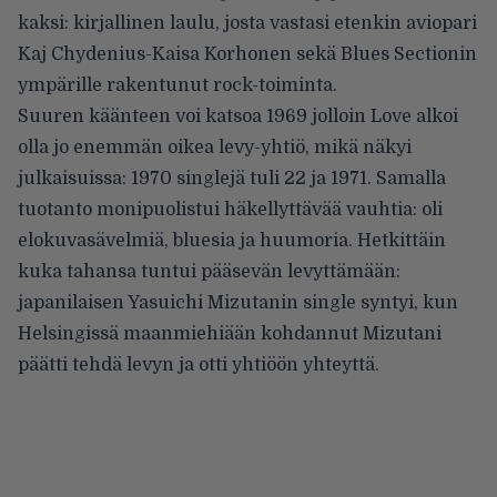
kaksi: kirjallinen laulu, josta vastasi etenkin aviopari
Kaj Chydenius-Kaisa Korhonen sekä Blues Sectionin
ympärille rakentunut rock-toiminta.
Suuren käänteen voi katsoa 1969 jolloin Love alkoi
olla jo enemmän oikea levy-yhtiö, mikä näkyi
julkaisuissa: 1970 singlejä tuli 22 ja 1971. Samalla
tuotanto monipuolistui häkellyttävää vauhtia: oli
elokuvasävelmiä, bluesia ja huumoria. Hetkittäin
kuka tahansa tuntui pääsevän levyttämään:
japanilaisen Yasuichi Mizutanin single syntyi, kun
Helsingissä maanmiehiään kohdannut Mizutani
päätti tehdä levyn ja otti yhtiöön yhteyttä.