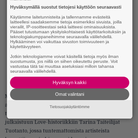
Hyväksymällä suostut tietojesi käyttöön seuraavasti
Käytämme laitetunnisteita ja tallennamme evästeitä
laitteellesi saadaksemme tietoja esimerkiksi sivuista, joilla
vierailit, IP-osoitteestasi sekä laitteesi ominaisuuksista.
Pääset tutustumaan yksityiskohtaisesti käyttötarkoituksiin ja
teknologiakumppaneihimme seuraavalla välilehdellä.
Hylkääminen voi vaikuttaa sivuston toimivuuteen ja
käytettävyyteen.
Jotkin teknologiamme voivat käsitellä tietoja myös ilman
suostumusta, jos niillä on siihen oikeutettu peruste. Voit
vastustaa tätä tai muuttaa asetuksiasi milloin tahansa
seuraavalla välilehdellä.
Hyväksyn kaikki
Omat valintani
Miska Rantasen kirjoittamat kappale-esittelyt ovat
asiantuntevia, mutta lyhyitä. Boksia kuunnellessa
Tietosuojakäytäntömme
tulikin aika ajoin tartuttua Rantasen 2005
julkaistuun Love-historiikkiin Tarina Taiteilijat
Tuotanto, jossa tuntemattomista artisteista