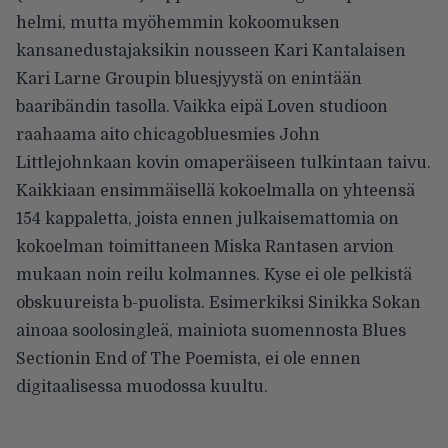
helmi, mutta myöhemmin kokoomuksen
kansanedustajaksikin nousseen Kari Kantalaisen
Kari Larne Groupin bluesjyystä on enintään
baaribändin tasolla. Vaikka eipä Loven studioon
raahaama aito chicagobluesmies John
Littlejohnkaan kovin omaperäiseen tulkintaan taivu.
Kaikkiaan ensimmäisellä kokoelmalla on yhteensä
154 kappaletta, joista ennen julkaisemattomia on
kokoelman toimittaneen Miska Rantasen arvion
mukaan noin reilu kolmannes. Kyse ei ole pelkistä
obskuureista b-puolista. Esimerkiksi Sinikka Sokan
ainoaa soolosingleä, mainiota suomennosta Blues
Sectionin End of The Poemista, ei ole ennen
digitaalisessa muodossa kuultu.