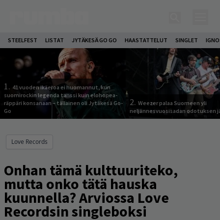
STEELFEST
LISTAT
JYTÄKESÄ GO GO
HAASTATTELUT
SINGLET
IGN
1.
41 vuoden ikäeroa ei huomannut, kun
suomirockin legenda tanssi kuin elohopea-
2.
räppäri konsanaan – tällainen oli Jytäkesä Go-
Weezer palaa Suomeen yli
Go
neljännesvuosisadan odotuksen j
Love Records
Onhan tämä kulttuuriteko,
mutta onko tätä hauska
kuunnella? Arviossa Love
Recordsin singleboksi