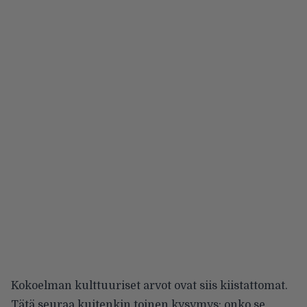
Kokoelman kulttuuriset arvot ovat siis kiistattomat.
Tätä seuraa kuitenkin toinen kysymys: onko se