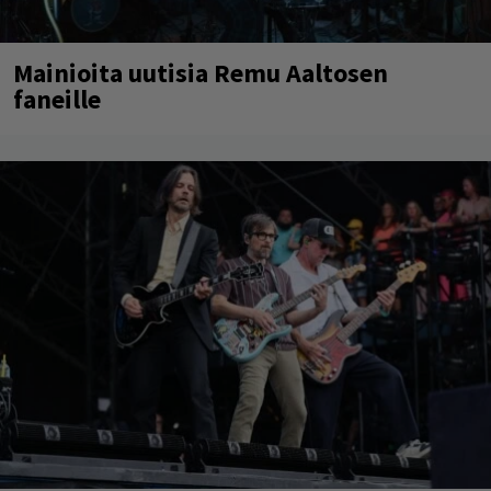
Mainioita uutisia Remu Aaltosen
faneille