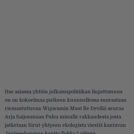
Itse asiassa yhtiön julkaisupolitiikan linjattomuus
on on kokoelmaa putkeen kuunnellessa suorastaan
riemastuttavaa: Wigwamin Must Be Deviliä seuraa
Arja Saijonmaan Puhu minulle rakkaudesta josta
jatketaan Sirut-yhtyeen ekologista viestiä kantavan
Joutsenlammen kautta Pekka Laitisen