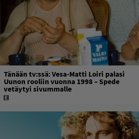
Tänään tv:ssä: Vesa-Matti Loiri palasi
Uunon rooliin vuonna 1998 – Spede
vetäytyi sivummalle