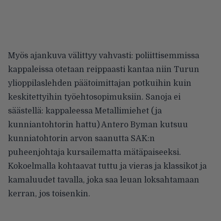
Myös ajankuva välittyy vahvasti: poliittisemmissa
kappaleissa otetaan reippaasti kantaa niin Turun
ylioppilaslehden päätoimittajan potkuihin kuin
keskitettyihin työehtosopimuksiin. Sanoja ei
säästellä: kappaleessa Metallimiehet (ja
kunniantohtorin hattu) Antero Byman kutsuu
kunniatohtorin arvon saanutta SAK:n
puheenjohtaja kursailematta mätäpaiseeksi.
Kokoelmalla kohtaavat tuttu ja vieras ja klassikot ja
kamaluudet tavalla, joka saa leuan loksahtamaan
kerran, jos toisenkin.