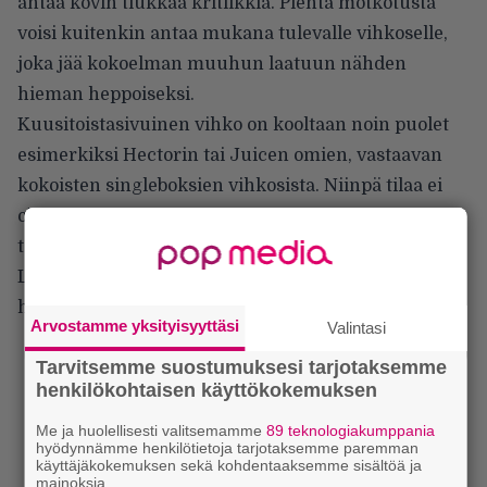
antaa kovin tiukkaa kritiikkiä. Pientä motkotusta
voisi kuitenkin antaa mukana tulevalle vihkoselle,
joka jää kokoelman muuhun laatuun nähden
hieman heppoiseksi.
Kuusitoistasivuinen vihko on kooltaan noin puolet
esimerkiksi Hectorin tai Juicen omien, vastaavan
kokoisten singleboksien vihkosista. Niinpä tilaa ei
ole jäänyt esimerkiksi kappaleiden soittajatiedoille
tai vuotta tarkemmille julkaisuajankohdille. Myös
Loven historia 1966-1972 olisi voitu käydä läpi
hieman yhden sivun tiivistystä tarkemmin.
Arvostamme yksityisyyttäsi
Valintasi
Tarvitsemme suostumuksesi tarjotaksemme
henkilökohtaisen käyttökokemuksen
Me ja huolellisesti valitsemamme
89 teknologiakumppania
hyödynnämme henkilötietoja tarjotaksemme paremman
käyttäjäkokemuksen sekä kohdentaaksemme sisältöä ja
mainoksia.