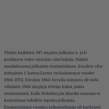
Yhtiön kaikkien 347 singlen julkaisu a- ja b-
puolineen tulee viemään viisi boksia. Näistä
maaliskuussa julkaistu ensimmäinen, kuuden cd:n
mittainen 1, kattaa Loven varhaisimmat vuodet
1966-1972. Etenkin 1960-luvulla toiminta oli vielä
vähäistä: 1966 singlejä tehtiin kaksi, joista
ensimmäistä, Kalle Holmbergin Marski-marssia ei
kuitenkaan tohdittu lopulta julkaista.
Ensimmäisinä vuosina julkaisulinjoja oli karkeasti