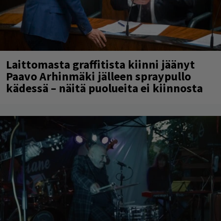
Laittomasta graffitista kiinni jäänyt
Paavo Arhinmäki jälleen spraypullo
kädessä – näitä puolueita ei kiinnosta