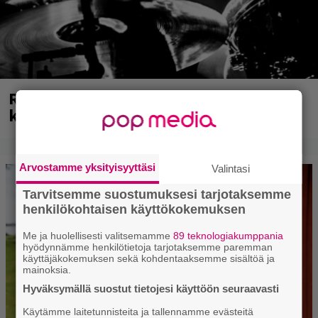
Rushin Neil Peartista ilmestyy ensi
kuussa dokumentti
Arvostamme yksityisyyttäsi
Valintasi
Tarvitsemme suostumuksesi tarjotaksemme
henkilökohtaisen käyttökokemuksen
Me ja huolellisesti valitsemamme
89 teknologiakumppania
hyödynnämme henkilötietoja tarjotaksemme paremman
käyttäjäkokemuksen sekä kohdentaaksemme sisältöä ja
mainoksia.
Hyväksymällä suostut tietojesi käyttöön seuraavasti
Käytämme laitetunnisteita ja tallennamme evästeitä