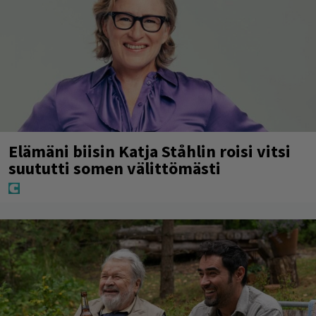
Elämäni biisin Katja Ståhlin roisi vitsi
suututti somen välittömästi