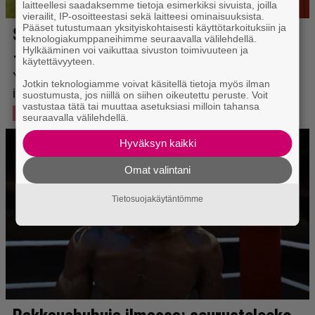
laitteellesi saadaksemme tietoja esimerkiksi sivuista, joilla
vierailit, IP-osoitteestasi sekä laitteesi ominaisuuksista.
Pääset tutustumaan yksityiskohtaisesti käyttötarkoituksiin ja
teknologiakumppaneihimme seuraavalla välilehdellä.
Hylkääminen voi vaikuttaa sivuston toimivuuteen ja
käytettävyyteen.
Jotkin teknologiamme voivat käsitellä tietoja myös ilman
suostumusta, jos niillä on siihen oikeutettu peruste. Voit
vastustaa tätä tai muuttaa asetuksiasi milloin tahansa
seuraavalla välilehdellä.
Hyväksyn kaikki
Omat valintani
Tietosuojakäytäntömme