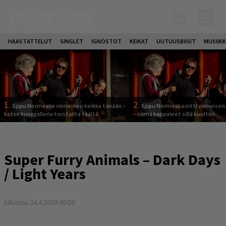
HAASTATTELUT
SINGLET
IGNOSTOT
KEIKAT
UUTUUSBIISIT
MUSIIKK
1.
2.
Eppu Normaalin viimeinen keikka tänään –
Eppu Normaali soitti viimeisen
katso kuvagalleria torstailta täältä
– nämä kappaleet sillä kuultiin
Super Furry Animals – Dark Days
/ Light Years
Julkaistu:
24.4.2009 00:00