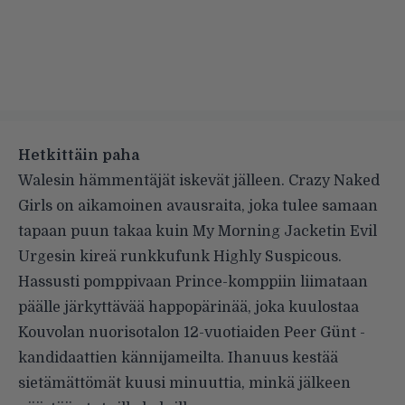
Hetkittäin paha
Walesin hämmentäjät iskevät jälleen. Crazy Naked
Girls on aikamoinen avausraita, joka tulee samaan
tapaan puun takaa kuin My Morning Jacketin Evil
Urgesin kireä runkkufunk Highly Suspicous.
Hassusti pomppivaan Prince-komppiin liimataan
päälle järkyttävää happopärinää, joka kuulostaa
Kouvolan nuorisotalon 12-vuotiaiden Peer Günt -
kandidaattien kännijameilta. Ihanuus kestää
sietämättömät kuusi minuuttia, minkä jälkeen