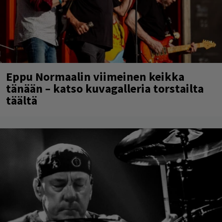
Eppu Normaalin viimeinen keikka
tänään – katso kuvagalleria torstailta
täältä