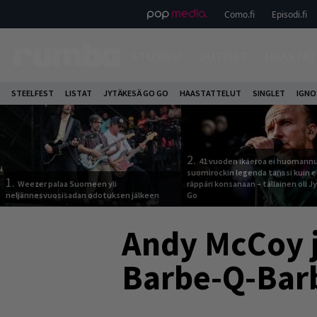
Como.fi
Episodi.fi
ETUSIVU
UUTISET
HAASTAT
STEELFEST
LISTAT
JYTÄKESÄ GO GO
HAASTATTELUT
SINGLET
IGN
2.
41 vuoden ikäeroa ei huomannu
suomirockin legenda tanssi kuin 
1.
Weezer palaa Suomeen yli
räppäri konsanaan – tällainen oli 
neljännesvuosisadan odotuksen jälkeen
Go
Andy McCoy j
Barbe-Q-Barb