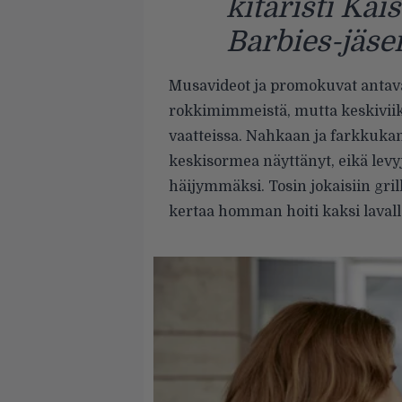
kitaristi Kai
Barbies-jäsen
Musavideot ja promokuvat antav
rokkimimmeistä, mutta keskiviikk
vaatteissa. Nahkaan ja farkkuka
keskisormea näyttänyt, eikä levy
häijymmäksi. Tosin jokaisiin grilli
kertaa homman hoiti kaksi lavall