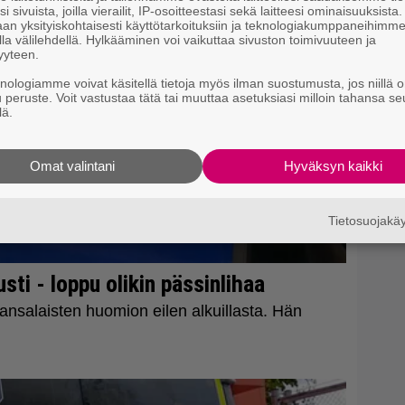
i sivuista, joilla vierailit, IP-osoitteestasi sekä laitteesi ominaisuuksista
an yksityiskohtaisesti käyttötarkoituksiin ja teknologiakumppaneihimm
la välilehdellä. Hylkääminen voi vaikuttaa sivuston toimivuuteen ja
yyteen.
knologiamme voivat käsitellä tietoja myös ilman suostumusta, jos niillä o
u peruste. Voit vastustaa tätä tai muuttaa asetuksiasi milloin tahansa se
lä.
Omat valintani
Hyväksyn kaikki
Tietosuojak