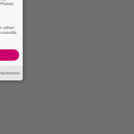
. Pääset
e
n siihen
uraavalla
äytäntömme