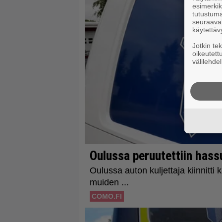
esimerkiks
tutustuma
seuraaval
käytettäv
Jotkin te
oikeutett
välilehdel