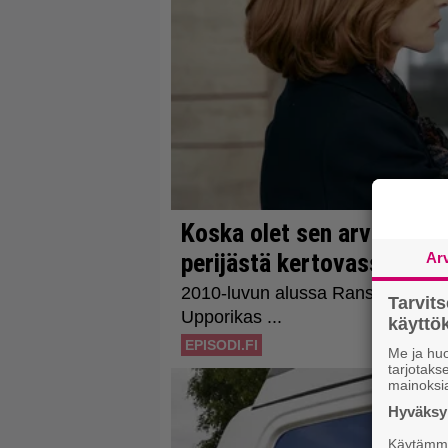
Ar
Tarvit
käytt
Me ja huo
tarjotak
mainoksi
Hyväksym
Käytämme 