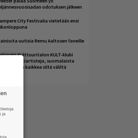
eezer palaa Suomeen yli
eljännesvuosisadan odotuksen jälkeen
ampere City Festivalia vietetään ensi
iikonloppuna
ainioita uutisia Remu Aaltosen faneille
elsingin Kulttuuritalon KULT-klubi
arjoaa kulttiartisteja, suomalaista
saamista ja kaikkea siltä väliltä
sen
tietoja
 ja
toja