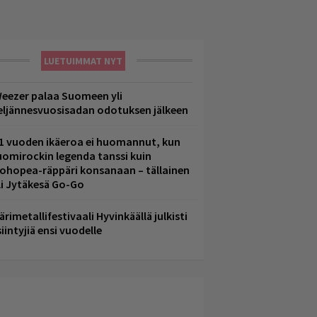
LUETUIMMAT NYT
eezer palaa Suomeen yli
eljännesvuosisadan odotuksen jälkeen
1 vuoden ikäeroa ei huomannut, kun
uomirockin legenda tanssi kuin
lohopea-räppäri konsanaan – tällainen
li Jytäkesä Go-Go
ärimetallifestivaali Hyvinkäällä julkisti
iintyjiä ensi vuodelle