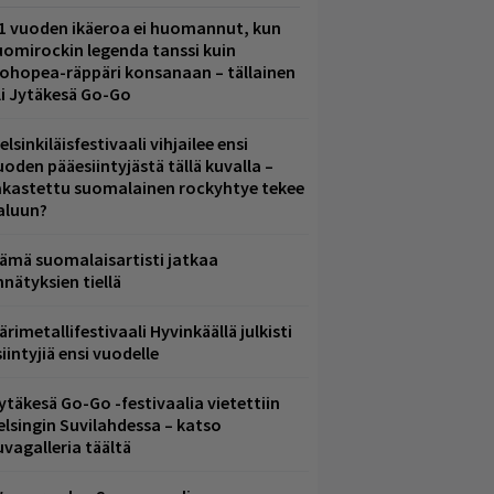
1 vuoden ikäeroa ei huomannut, kun
uomirockin legenda tanssi kuin
lohopea-räppäri konsanaan – tällainen
li Jytäkesä Go-Go
elsinkiläisfestivaali vihjailee ensi
uoden pääesiintyjästä tällä kuvalla –
akastettu suomalainen rockyhtye tekee
aluun?
ämä suomalaisartisti jatkaa
nnätyksien tiellä
ärimetallifestivaali Hyvinkäällä julkisti
iintyjiä ensi vuodelle
ytäkesä Go-Go -festivaalia vietettiin
elsingin Suvilahdessa – katso
uvagalleria täältä