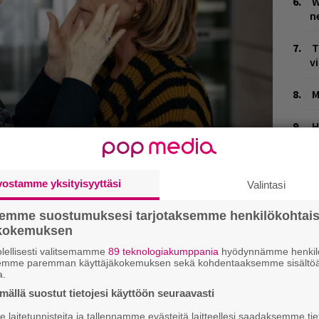
W
n
T
v
M
H
t
o
vostamme yksityisyyttäsi
Valintasi
semme suostumuksesi tarjotaksemme henkilökohtai
ökokemuksen
lellisesti valitsemamme
89 teknologiakumppania
hyödynnämme henkilö
semme paremman käyttäjäkokemuksen sekä kohdentaaksemme sisältöä
a.
ällä suostut tietojesi käyttöön seuraavasti
laitetunnisteita ja tallennamme evästeitä laitteellesi saadaksemme tie