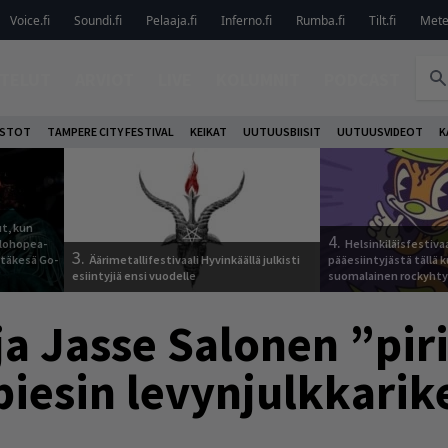
Voice.fi
Soundi.fi
Pelaaja.fi
Inferno.fi
Rumba.fi
Tilt.fi
Metel
TELUT
ARVIOT
LIVE
KOLUMNIT
PODCAST
OSTOT
TAMPERE CITY FESTIVAL
KEIKAT
UUTUUSBIISIT
UUTUUSVIDEOT
K
t, kun
4.
elohopea-
Helsinkiläisfestiva
3.
Jytäkesä Go-
Äärimetallifestivaali Hyvinkäällä julkisti
pääesiintyjästä tällä k
esiintyjiä ensi vuodelle
suomalainen rockyhty
a Jasse Salonen ”piri
iesin levynjulkkarik