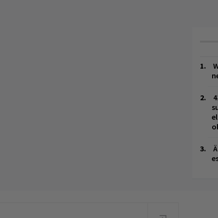
W
n
4
s
e
o
Ä
es