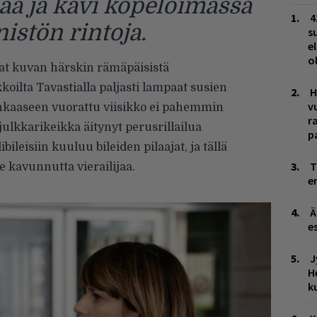
saa ja kävi kopeloimassa
4
istön rintoja.
s
e
o
at kuvan härskin rämäpäisistä
oilta Tavastialla paljasti lampaat susien
H
v
nkaaseen vuorattu viisikko ei pahemmin
r
julkkarikeikka äitynyt perusrillailua
p
bileisiin kuuluu bileiden pilaajat, ja tällä
T
e kavunnutta vierailijaa.
e
Ä
es
J
H
k