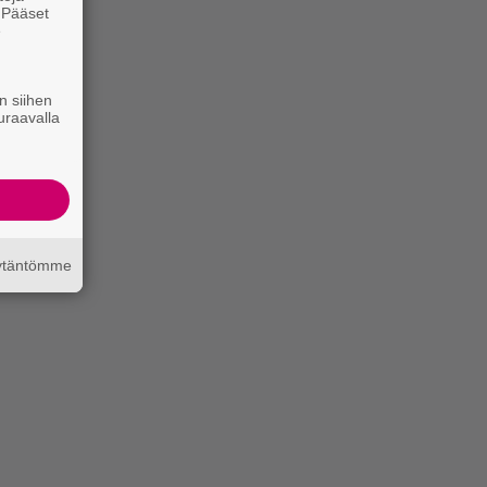
. Pääset
e
n siihen
uraavalla
äytäntömme