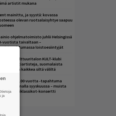
ämä artistit mukana
ent mainittu, ja syystä: kovassa
osteessa olevan ruotsalaisyhtye saapuu
uomeen
ainio ohjelmatoimisto juhlii Helsingissä
0-vuotista taivaltaan –
lmaistapahtumassa loistoesiintyjät
elsingin Kulttuuritalon KULT-klubi
arjoaa kulttiartisteja, suomalaista
saamista ja kaikkea siltä väliltä
sen
altava Yle 100 vuotta -tapahtuma
eikkaus Arenalla syyskuussa – muista
yös metalliklassikot-konsertti
tietoja
 ja
toja