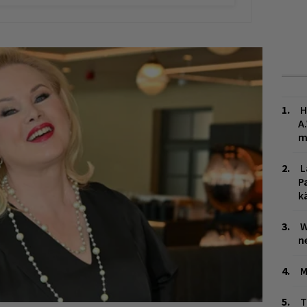
H
A
m
L
P
k
W
n
M
T