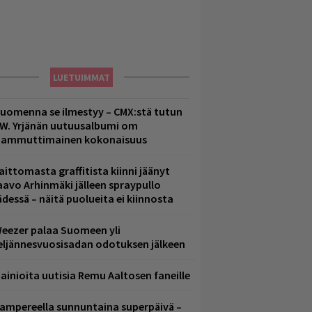
LUETUIMMAT
uomenna se ilmestyy – CMX:stä tutun
.W. Yrjänän uutuusalbumi om
ammuttimainen kokonaisuus
aittomasta graffitista kiinni jäänyt
aavo Arhinmäki jälleen spraypullo
ädessä – näitä puolueita ei kiinnosta
eezer palaa Suomeen yli
eljännesvuosisadan odotuksen jälkeen
ainioita uutisia Remu Aaltosen faneille
ampereella sunnuntaina superpäivä –