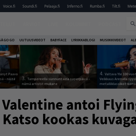
Voice.fi
Soundi.fi
Pelaaja.fi
Inferno.fi
Rumba.fi
Tilt.fi
Metel
TELUT
ARVIOT
LIVE
KOLUMNIT
PODCAST
SÄ GO GO
UUTUUSVIDEOT
BABYFACE
LYRIIKKABLOGI
MUSIIKKIVIDEOT
AL
4.
jäänyt Paavo
Valtava Yle 100 vu
3.
sä – näitä
Tampereella sunnuntaina superpäivä –
Veikkaus Arenalla syy
nämä artistit mukana
metalliklassikot-kons
 Valentine antoi Flyin
– Katso kookas kuvaga