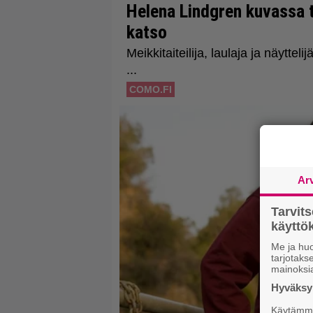
Ar
Tarvit
käytt
Me ja huo
tarjotak
mainoksi
Hyväksym
Käytämme 