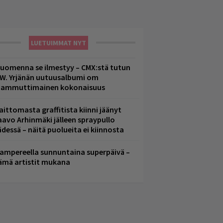
LUETUIMMAT NYT
uomenna se ilmestyy – CMX:stä tutun
.W. Yrjänän uutuusalbumi om
ammuttimainen kokonaisuus
aittomasta graffitista kiinni jäänyt
aavo Arhinmäki jälleen spraypullo
ädessä – näitä puolueita ei kiinnosta
ampereella sunnuntaina superpäivä –
ämä artistit mukana