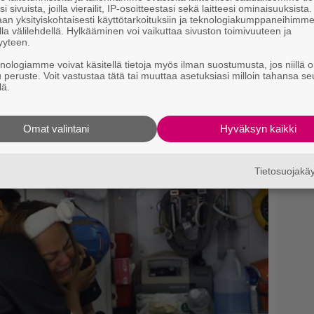
i sivuista, joilla vierailit, IP-osoitteestasi sekä laitteesi ominaisuuksista
an yksityiskohtaisesti käyttötarkoituksiin ja teknologiakumppaneihimm
la välilehdellä. Hylkääminen voi vaikuttaa sivuston toimivuuteen ja
yyteen.
knologiamme voivat käsitellä tietoja myös ilman suostumusta, jos niillä o
u peruste. Voit vastustaa tätä tai muuttaa asetuksiasi milloin tahansa se
lä.
Omat valintani
Hyväksyn kaikki
Tietosuojak