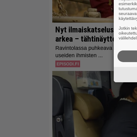
esimerkiks
tutustuma
seuraaval
käytettäv
Jotkin te
oikeutett
välilehdel