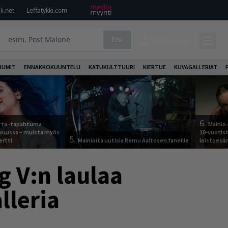
i.net
Leffatykki.com
Etsi
KIRJAUDU
BUMIT
ENNAKKOKUUNTELU
KATUKULTTUURI
KIERTUE
KUVAGALLERIAT
6.
otta -tapahtuma
Mainio 
skuussa – muista myös
10-vuotis
5.
ertti
Mainioita uutisia Remu Aaltosen faneille
loistoesii
g V:n laulaa
lleria