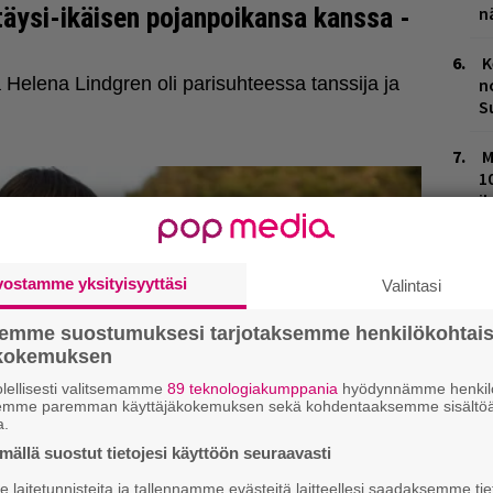
n
K
n
S
M
1
i
H
t
vostamme yksityisyyttäsi
Valintasi
o
semme suostumuksesi tarjotaksemme henkilökohtai
V
ökokemuksen
V
m
lellisesti valitsemamme
89 teknologiakumppania
hyödynnämme henkilö
semme paremman käyttäjäkokemuksen sekä kohdentaaksemme sisältöä
a.
ällä suostut tietojesi käyttöön seuraavasti
laitetunnisteita ja tallennamme evästeitä laitteellesi saadaksemme tie