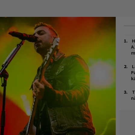
H
A
m
L
P
k
T
n