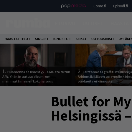
Como.fi
Episodi.fi
ETUSIVU
UUTISET
HAASTAT
HAASTATTELUT
SINGLET
IGNOSTOT
KEIKAT
UUTUUSBIISIT
JYTÄKE
1.
2.
Huomenna se ilmestyy – CMX:stä tutun
Laittomasta graffitista kiinni 
A.W. Yrjänän uutuusalbumi om
Arhinmäki jälleen spraypullo kädes
mammuttimainen kokonaisuus
puolueita ei kiinnosta
Bullet for My
Helsingissä 