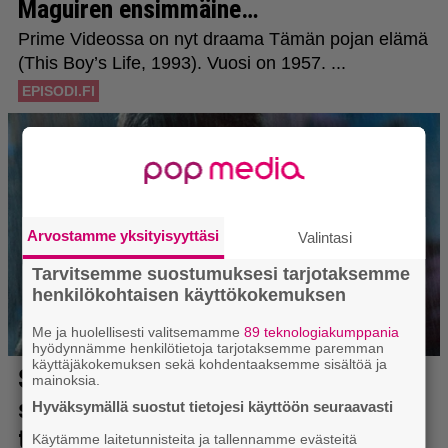
Arvostamme yksityisyyttäsi
Valintasi
Tarvitsemme suostumuksesi tarjotaksemme
henkilökohtaisen käyttökokemuksen
Me ja huolellisesti valitsemamme
89 teknologiakumppania
hyödynnämme henkilötietoja tarjotaksemme paremman
käyttäjäkokemuksen sekä kohdentaaksemme sisältöä ja
mainoksia.
Hyväksymällä suostut tietojesi käyttöön seuraavasti
Käytämme laitetunnisteita ja tallennamme evästeitä