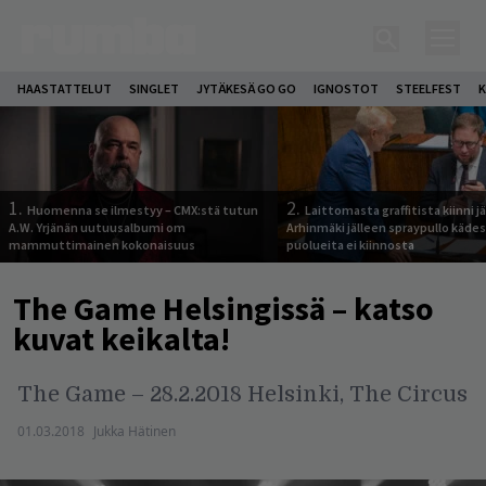
HAASTATTELUT
SINGLET
JYTÄKESÄ GO GO
IGNOSTOT
STEELFEST
K
1.
2.
Huomenna se ilmestyy – CMX:stä tutun
Laittomasta graffitista kiinni 
A.W. Yrjänän uutuusalbumi om
Arhinmäki jälleen spraypullo kädes
mammuttimainen kokonaisuus
puolueita ei kiinnosta
The Game Helsingissä – katso
kuvat keikalta!
The Game – 28.2.2018 Helsinki, The Circus
01.03.2018
Jukka Hätinen