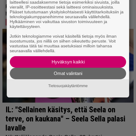
laitteellesi saadaksemme tietoja esimerkiksi sivuista, joilla
vierailit, IP-osoitteestasi sekä laitteesi ominaisuuksista.
Pääset tutustumaan yksityiskohtaisesti käyttötarkoituksiin ja
teknologiakumppaneihimme seuraavalla välilehdellä.
Hylkääminen voi vaikuttaa sivuston toimivuuteen ja
käytettävyyteen.
Jotkin teknologiamme voivat käsitellä tietoja myös ilman
suostumusta, jos niillä on siihen oikeutettu peruste. Voit
vastustaa tätä tai muuttaa asetuksiasi milloin tahansa
seuraavalla välilehdellä.
Hyväksyn kaikki
Omat valintani
Tietosuojakäytäntömme