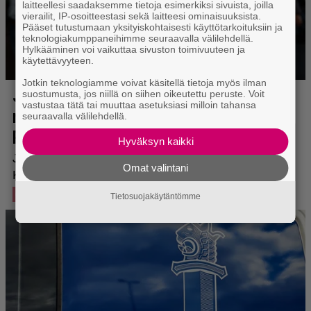
laitteellesi saadaksemme tietoja esimerkiksi sivuista, joilla
vierailit, IP-osoitteestasi sekä laitteesi ominaisuuksista.
Pääset tutustumaan yksityiskohtaisesti käyttötarkoituksiin ja
teknologiakumppaneihimme seuraavalla välilehdellä.
Hylkääminen voi vaikuttaa sivuston toimivuuteen ja
käytettävyyteen.
Jotkin teknologiamme voivat käsitellä tietoja myös ilman
suostumusta, jos niillä on siihen oikeutettu peruste. Voit
vastustaa tätä tai muuttaa asetuksiasi milloin tahansa
seuraavalla välilehdellä.
Hyväksyn kaikki
Omat valintani
Tietosuojakäytäntömme