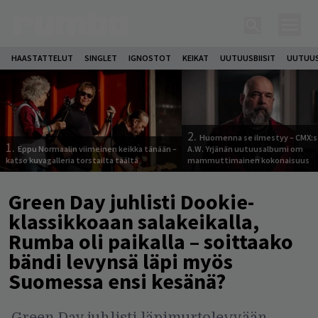
HAASTATTELUT
SINGLET
IGNOSTOT
KEIKAT
UUTUUSBIISIT
UUTUUS
2.
Huomenna se ilmestyy – CMX:s
1.
Eppu Normaalin viimeinen keikka tänään –
A.W. Yrjänän uutuusalbumi om
katso kuvagalleria torstailta täältä
mammuttimainen kokonaisuus
Green Day juhlisti Dookie-
klassikkoaan salakeikalla,
Rumba oli paikalla – soittaako
bändi levynsä läpi myös
Suomessa ensi kesänä?
Green Day juhlisti läpimurtolevyään.