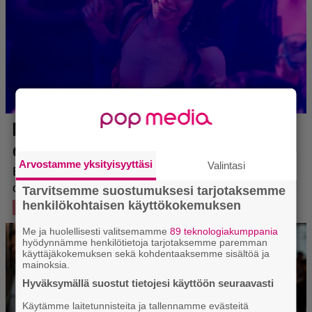
Arvostamme yksityisyyttäsi
Valintasi
Tarvitsemme suostumuksesi tarjotaksemme
henkilökohtaisen käyttökokemuksen
Me ja huolellisesti valitsemamme
89 teknologiakumppania
hyödynnämme henkilötietoja tarjotaksemme paremman
käyttäjäkokemuksen sekä kohdentaaksemme sisältöä ja
mainoksia.
Hyväksymällä suostut tietojesi käyttöön seuraavasti
Käytämme laitetunnisteita ja tallennamme evästeitä