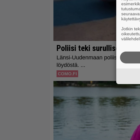
esimerkiks
tutustuma
seuraaval
käytettäv
Jotkin te
oikeutett
välilehdel