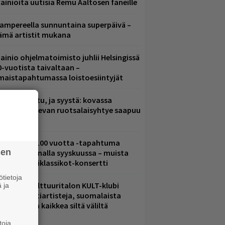
ainioita uutisia Remu Aaltosen faneille
ampereella sunnuntaina superpäivä –
ämä artistit mukana
ainio ohjelmatoimisto juhlii Helsingissä
0-vuotista taivaltaan –
lmaistapahtumassa loistoesiintyjät
ent mainittu, ja syystä: kovassa
osteessa olevan ruotsalaisyhtye saapuu
uomeen
altava Yle 100 vuotta -tapahtuma
sen
eikkaus Arenalla syyskuussa – muista
yös metalliklassikot-konsertti
tietoja
elsingin Kulttuuritalon KULT-klubi
 ja
arjoaa kulttiartisteja, suomalaista
saamista ja kaikkea siltä väliltä
toja