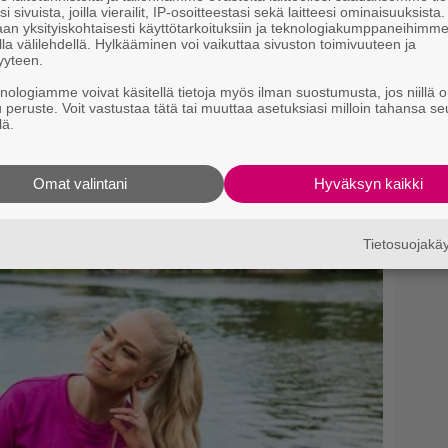
i sivuista, joilla vierailit, IP-osoitteestasi sekä laitteesi ominaisuuksista
an yksityiskohtaisesti käyttötarkoituksiin ja teknologiakumppaneihimm
la välilehdellä. Hylkääminen voi vaikuttaa sivuston toimivuuteen ja
yyteen.
knologiamme voivat käsitellä tietoja myös ilman suostumusta, jos niillä o
u peruste. Voit vastustaa tätä tai muuttaa asetuksiasi milloin tahansa se
lä.
Omat valintani
Hyväksyn kaikki
Tietosuojak