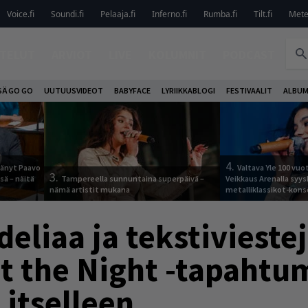
Voice.fi
Soundi.fi
Pelaaja.fi
Inferno.fi
Rumba.fi
Tilt.fi
Metel
TELUT
ARVIOT
LIVE
KOLUMNIT
PODCAST
SÄ GO GO
UUTUUSVIDEOT
BABYFACE
LYRIIKKABLOGI
FESTIVAALIT
ALBUM
4.
jäänyt Paavo
Valtava Yle 100 vu
3.
sä – näitä
Tampereella sunnuntaina superpäivä –
Veikkaus Arenalla syy
nämä artistit mukana
metalliklassikot-kons
eliaa ja tekstiviestej
ht the Night -tapahtu
 itselleen