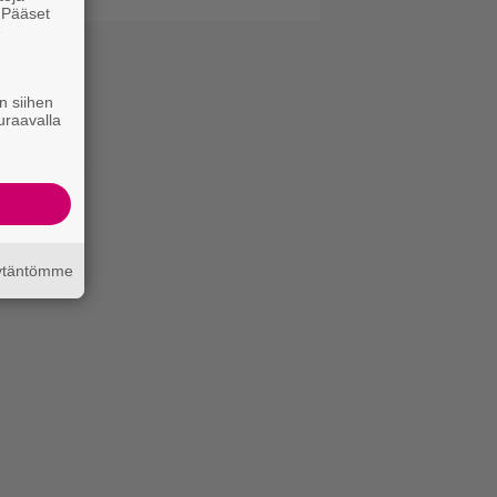
. Pääset
e
n siihen
uraavalla
äytäntömme