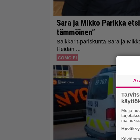
Ar
Tarvit
käytt
Me ja huo
tarjotak
mainoksi
Hyväksym
Käytämme 