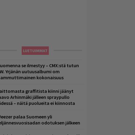
LUETUIMMAT
uomenna se ilmestyy – CMX:stä tutun
.W. Yrjänän uutuusalbumi om
ammuttimainen kokonaisuus
aittomasta graffitista kiinni jäänyt
aavo Arhinmäki jälleen spraypullo
ädessä – näitä puolueita ei kiinnosta
eezer palaa Suomeen yli
eljännesvuosisadan odotuksen jälkeen