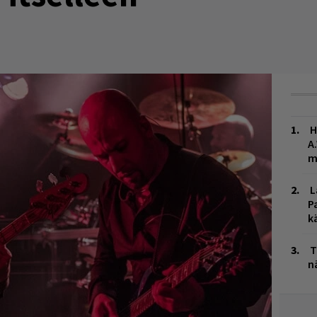
H
A
m
L
P
k
T
n