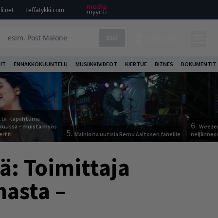
i.net
Leffatykki.com
Etsi
KIRJAUDU
IT
ENNAKKOKUUNTELU
MUSIIKKIVIDEOT
KIERTUE
BIZNES
DOKUMENTIT
otta -tapahtuma
6.
skuussa – muista myös
Weezer
5.
ertti
Mainioita uutisia Remu Aaltosen faneille
neljännes
ä: Toimittaja
masta –