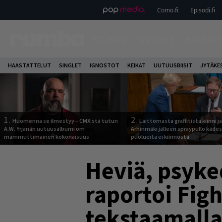
Como.fi
Episodi.fi
ETUSIVU
UUTISET
HAASTAT
HAASTATTELUT
SINGLET
IGNOSTOT
KEIKAT
UUTUUSBIISIT
JYTÄKE
1.
2.
Huomenna se ilmestyy – CMX:stä tutun
Laittomasta graffitista kiinni 
A.W. Yrjänän uutuusalbumi om
Arhinmäki jälleen spraypullo kädes
mammuttimainen kokonaisuus
puolueita ei kiinnosta
Heviä, psyked
raportoi Fig
tekstaamalla