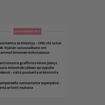
LUETUIMMAT NYT
uomenna se ilmestyy – CMX:stä tutun
.W. Yrjänän uutuusalbumi om
ammuttimainen kokonaisuus
aittomasta graffitista kiinni jäänyt
aavo Arhinmäki jälleen spraypullo
ädessä – näitä puolueita ei kiinnosta
ampereella sunnuntaina superpäivä –
ämä artistit mukana