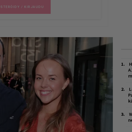
H
A
m
L
P
k
W
n