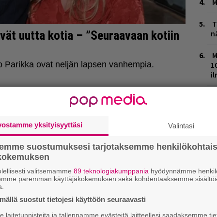
M
T
n
M
1
i
K
n
S
vostamme yksityisyyttäsi
Valintasi
V
semme suostumuksesi tarjotaksemme henkilökohtai
V
ökokemuksen
m
lellisesti valitsemamme
89 teknologiakumppania
hyödynnämme henkilö
H
semme paremman käyttäjäkokemuksen sekä kohdentaaksemme sisältöä
a.
t
o
ällä suostut tietojesi käyttöön seuraavasti
laitetunnisteita ja tallennamme evästeitä laitteellesi saadaksemme tie