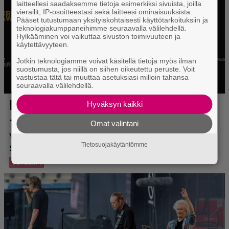
laitteellesi saadaksemme tietoja esimerkiksi sivuista, joilla
vierailit, IP-osoitteestasi sekä laitteesi ominaisuuksista.
Pääset tutustumaan yksityiskohtaisesti käyttötarkoituksiin ja
teknologiakumppaneihimme seuraavalla välilehdellä.
Hylkääminen voi vaikuttaa sivuston toimivuuteen ja
käytettävyyteen.
Jotkin teknologiamme voivat käsitellä tietoja myös ilman
suostumusta, jos niillä on siihen oikeutettu peruste. Voit
vastustaa tätä tai muuttaa asetuksiasi milloin tahansa
seuraavalla välilehdellä.
Hyväksyn kaikki
Omat valintani
Tietosuojakäytäntömme