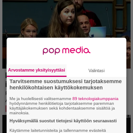
Arvostamme yksityisyyttäsi
Valintasi
Tarvitsemme suostumuksesi tarjotaksemme
henkilökohtaisen käyttökokemuksen
Me ja huolellisesti valitsemamme
89 teknologiakumppania
hyödynnämme henkilötietoja tarjotaksemme paremman
käyttäjäkokemuksen sekä kohdentaaksemme sisältöä ja
mainoksia.
Hyväksymällä suostut tietojesi käyttöön seuraavasti
Käytämme laitetunnisteita ja tallennamme evästeitä