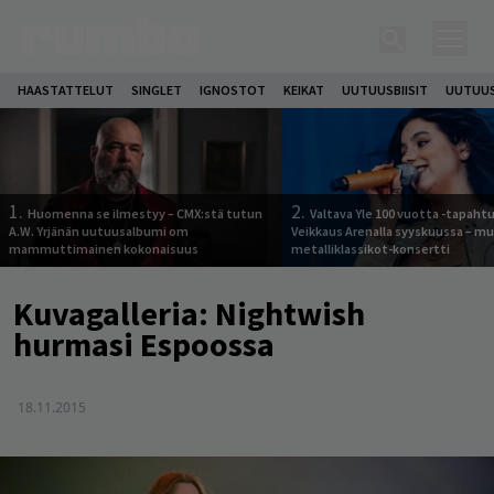
HAASTATTELUT
SINGLET
IGNOSTOT
KEIKAT
UUTUUSBIISIT
UUTUUS
1.
2.
Huomenna se ilmestyy – CMX:stä tutun
Valtava Yle 100 vuotta -tapah
A.W. Yrjänän uutuusalbumi om
Veikkaus Arenalla syyskuussa – m
mammuttimainen kokonaisuus
metalliklassikot-konsertti
Kuvagalleria: Nightwish
hurmasi Espoossa
18.11.2015