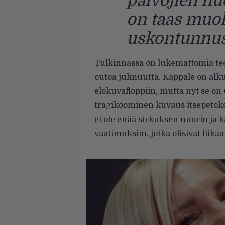
palvojien nuo
on taas muok
uskontunnus
Tulkinnassa on lukemattomia teen
outoa julmuutta. Kappale on al
elokuvafloppiin, mutta nyt se on
tragikoominen kuvaus itsepetokse
ei ole enää sirkuksen nuorin ja 
vaatimuksiin, jotka olisivat liika