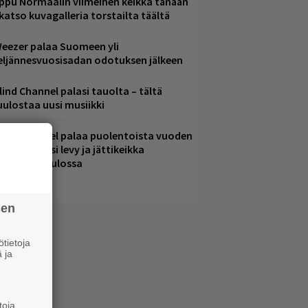
ppu Normaalin viimeinen keikka tänään
 katso kuvagalleria torstailta täältä
eezer palaa Suomeen yli
eljännesvuosisadan odotuksen jälkeen
lind Channel palasi tauolta – tältä
uulostaa uusi musiikki
lind Channel palaa puolentoista vuoden
uolta – uusi levy ja jättikeikka
elsingissä tulossa
sen
tietoja
 ja
toja