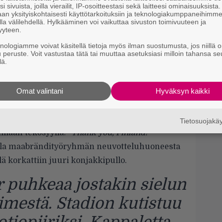
rkeimmällä käpälöinnillä,
i sivuista, joilla vierailit, IP-osoitteestasi sekä laitteesi ominaisuuksista
an yksityiskohtaisesti käyttötarkoituksiin ja teknologiakumppaneihimm
la välilehdellä. Hylkääminen voi vaikuttaa sivuston toimivuuteen ja
en huippupoliitikkojemme
yyteen.
tteet vaikuttavat
knologiamme voivat käsitellä tietoja myös ilman suostumusta, jos niillä o
u peruste. Voit vastustaa tätä tai muuttaa asetuksiasi milloin tahansa se
ikuttavilta.
lä.
onna kiittää Suomea siitä, ettei maassamme
Omat valintani
Hyväksyn kaikki
formaationhan hän oli saanut jo aiemmin
ä, ettei Suomessa missään tapauksessa
Tietosuojak
lään tekosyyllä. ”
Thank you, Finland!
”
kalla maabrändityöryhmän neuvotteluhuoneesta
ä korkattiin juuri konjakkipullo.
r puhkeaa jostakin sielun
mestä. Stadion kutistuu