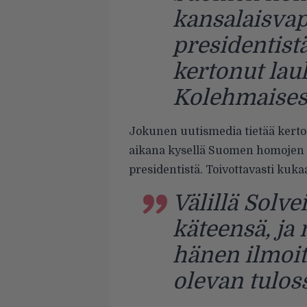
kansalaisvap
presidentistä
kertonut lau
Kolehmaises
Jokunen uutismedia tietää kerto
aikana kysellä Suomen homojen o
presidentistä. Toivottavasti kuka
Välillä Solv
käteensä, ja
hänen ilmoit
olevan tuloss