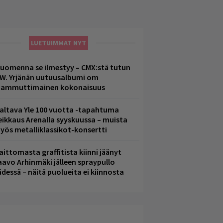
LUETUIMMAT NYT
uomenna se ilmestyy – CMX:stä tutun
.W. Yrjänän uutuusalbumi om
ammuttimainen kokonaisuus
altava Yle 100 vuotta -tapahtuma
eikkaus Arenalla syyskuussa – muista
yös metalliklassikot-konsertti
aittomasta graffitista kiinni jäänyt
aavo Arhinmäki jälleen spraypullo
ädessä – näitä puolueita ei kiinnosta