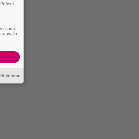
. Pääset
e
n siihen
uraavalla
äytäntömme