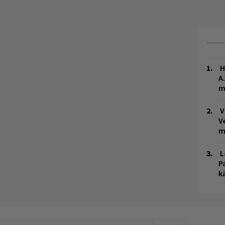
H
A
m
V
V
m
L
P
k