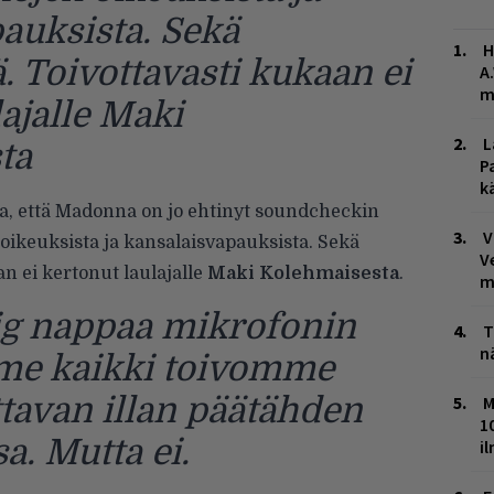
auksista. Sekä
H
. Toivottavasti kukaan ei
A
m
lajalle Maki
L
ta
P
k
a, että Madonna on jo ehtinyt soundcheckin
V
ikeuksista ja kansalaisvapauksista. Sekä
V
an ei kertonut laulajalle
Maki Kolehmaisesta
.
m
eig nappaa mikrofonin
T
n
 me kaikki toivomme
tavan illan päätähden
M
1
a. Mutta ei.
i