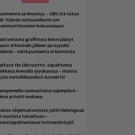
uomenna se ilmestyy – CMX:stä tutun
.W. Yrjänän uutuusalbumi om
ammuttimainen kokonaisuus
aittomasta graffitista kiinni jäänyt
aavo Arhinmäki jälleen spraypullo
ädessä – näitä puolueita ei kiinnosta
altava Yle 100 vuotta -tapahtuma
eikkaus Arenalla syyskuussa – muista
yös metalliklassikot-konsertti
ampereella sunnuntaina superpäivä –
ämä artistit mukana
ainio ohjelmatoimisto juhlii Helsingissä
0-vuotista taivaltaan –
lmaistapahtumassa loistoesiintyjät