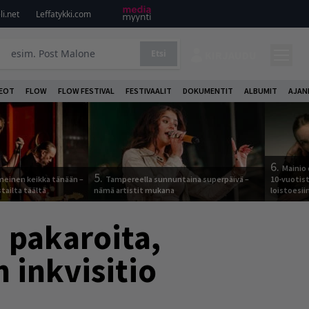
i.net
Leffatykki.com
Etsi
KIRJAUDU
DEOT
FLOW
FLOW FESTIVAL
FESTIVAALIT
DOKUMENTIT
ALBUMIT
AJAN
6.
Mainio 
5.
meinen keikka tänään –
Tampereella sunnuntaina superpäivä –
10-vuotis
tailta täältä
nämä artistit mukana
loistoesii
 pakaroita,
 inkvisitio