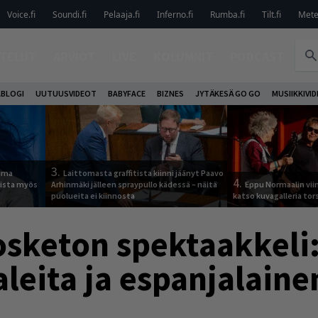
Voice.fi
Soundi.fi
Pelaaja.fi
Inferno.fi
Rumba.fi
Tilt.fi
Metel
TELUT
ARVIOT
LIVE
KOLUMNIT
PODCAST
ABLOGI
UUTUUSVIDEOT
BABYFACE
BIZNES
JYTÄKESÄ GO GO
MUSIIKKIVI
3.
tuma
Laittomasta graffitista kiinni jäänyt Paavo
4.
uista myös
Arhinmäki jälleen spraypullo kädessä – näitä
Eppu Normaalin vii
puolueita ei kiinnosta
katso kuvagalleria tors
keton spektaakkeli:
eita ja espanjalainen