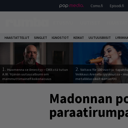
Como.fi
Episodi.fi
ETUSIVU
UUTISET
HAASTAT
HAASTATTELUT
SINGLET
IGNOSTOT
KEIKAT
UUTUUSBIISIT
LYRIIKK
1.
2.
Huomenna se ilmestyy – CMX:stä tutun
Valtava Yle 100 vuotta -tapah
A.W. Yrjänän uutuusalbumi om
Veikkaus Arenalla syyskuussa – m
mammuttimainen kokonaisuus
metalliklassikot-konsertti
Madonnan pos
paraatirumpal