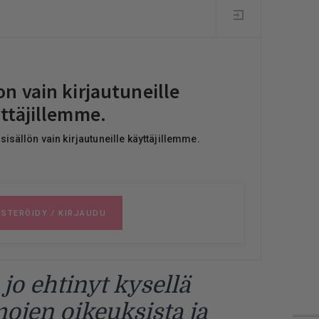
o ehtinyt kysellä
jen oikeuksista ja