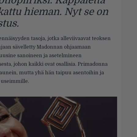
tiopiiriksi. Kappaletta
attu hieman. Nyt se on
tus.
näisyyden tasoja, jotka alleviivaavat teoksen
kujaan sävelletty Madonnan ohjaamaan
 uusine sanoineen ja asetelmineen
sta, johon kaikki ovat osallisia. Primadonna
kaunein, mutta yhä hän taipuu asentoihin ja
a useimmille.