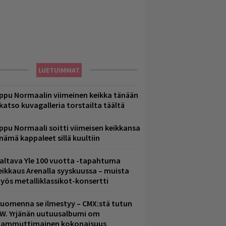
LUETUIMMAT
ppu Normaalin viimeinen keikka tänään
 katso kuvagalleria torstailta täältä
ppu Normaali soitti viimeisen keikkansa
 nämä kappaleet sillä kuultiin
altava Yle 100 vuotta -tapahtuma
eikkaus Arenalla syyskuussa – muista
yös metalliklassikot-konsertti
uomenna se ilmestyy – CMX:stä tutun
.W. Yrjänän uutuusalbumi om
ammuttimainen kokonaisuus