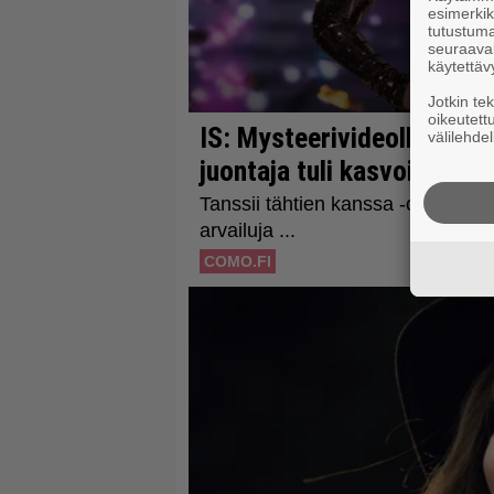
esimerkiks
tutustuma
seuraaval
käytettäv
Jotkin te
oikeutett
välilehdel