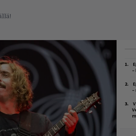
llä!
E
–
E
–
V
V
m