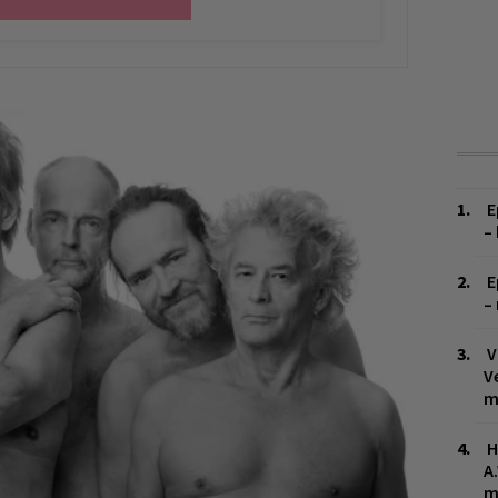
E
–
E
–
V
V
m
H
A
m