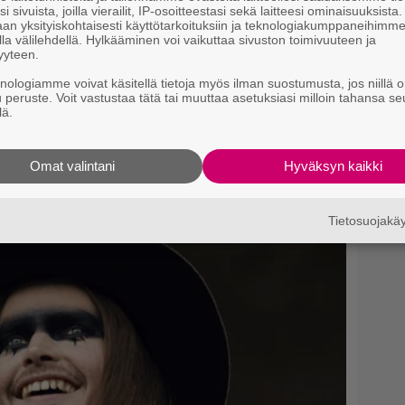
i sivuista, joilla vierailit, IP-osoitteestasi sekä laitteesi ominaisuuksista
an yksityiskohtaisesti käyttötarkoituksiin ja teknologiakumppaneihimm
la välilehdellä. Hylkääminen voi vaikuttaa sivuston toimivuuteen ja
yyteen.
knologiamme voivat käsitellä tietoja myös ilman suostumusta, jos niillä o
u peruste. Voit vastustaa tätä tai muuttaa asetuksiasi milloin tahansa se
lä.
Omat valintani
Hyväksyn kaikki
Tietosuojak