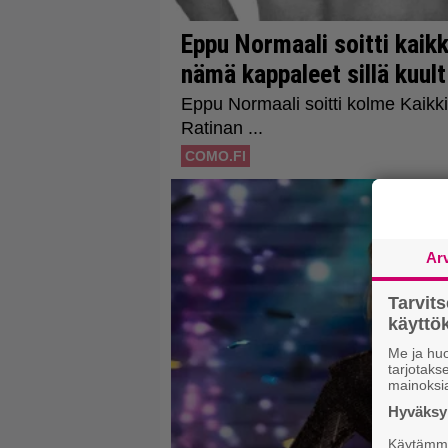
Ar
Tarvit
käytt
Me ja huo
tarjotak
mainoksi
Hyväksym
Käytämme 