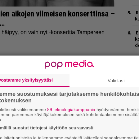
R
k
E
k
d
vostamme yksityisyyttäsi
Valintasi
semme suostumuksesi tarjotaksemme henkilökohtai
ökokemuksen
lellisesti valitsemamme
89 teknologiakumppania
hyödynnämme henkilö
semme paremman käyttäjäkokemuksen sekä kohdentaaksemme sisältöä
a.
ällä suostut tietojesi käyttöön seuraavasti
laitetunnisteita ja tallennamme evästeitä laitteellesi saadaksemme tie