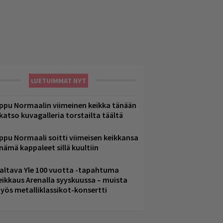
LUETUIMMAT NYT
ppu Normaalin viimeinen keikka tänään
 katso kuvagalleria torstailta täältä
ppu Normaali soitti viimeisen keikkansa
 nämä kappaleet sillä kuultiin
altava Yle 100 vuotta -tapahtuma
eikkaus Arenalla syyskuussa – muista
yös metalliklassikot-konsertti