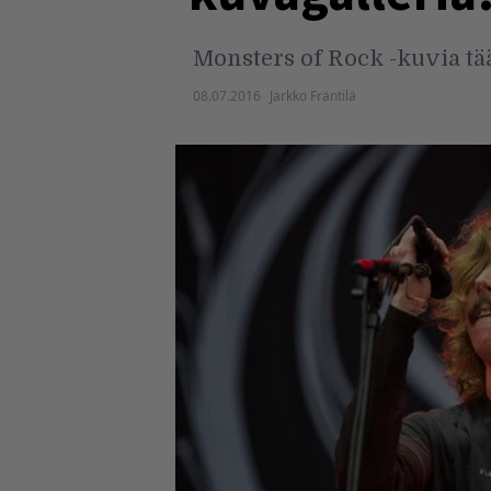
Monsters of Rock -kuvia tää
08.07.2016
Jarkko Fräntilä