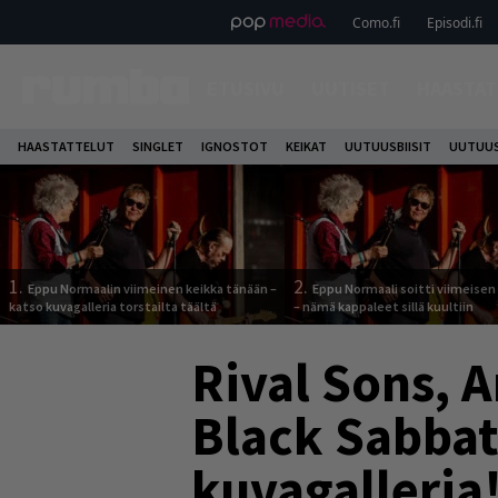
Como.fi
Episodi.fi
ETUSIVU
UUTISET
HAASTAT
HAASTATTELUT
SINGLET
IGNOSTOT
KEIKAT
UUTUUSBIISIT
UUTUUS
1.
2.
Eppu Normaalin viimeinen keikka tänään –
Eppu Normaali soitti viimeisen
katso kuvagalleria torstailta täältä
– nämä kappaleet sillä kuultiin
Rival Sons, 
Black Sabba
kuvagalleria