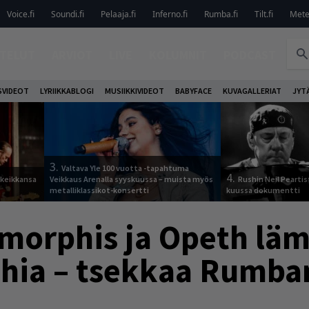
Voice.fi
Soundi.fi
Pelaaja.fi
Inferno.fi
Rumba.fi
Tilt.fi
Metel
TELUT
ARVIOT
LIVE
KOLUMNIT
PODCAST
VIDEOT
LYRIIKKABLOGI
MUSIIKKIVIDEOT
BABYFACE
KUVAGALLERIAT
JYT
3.
Valtava Yle 100 vuotta -tapahtuma
4.
 keikkansa
Veikkaus Arenalla syyskuussa – muista myös
Rushin Neil Peartis
metalliklassikot-konsertti
kuussa dokumentti
Amorphis ja Opeth läm
thia – tsekkaa Rumba
!