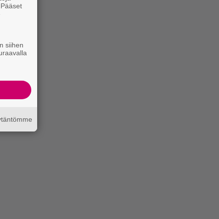
. Pääset
e
n siihen
uraavalla
äytäntömme