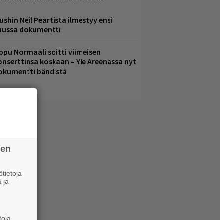
ushin Neil Peartista ilmestyy ensi
uussa dokumentti
ppu Normaali soitti viimeisen
onserttinsa koskaan – Yle Areenassa nyt
okumentti bändistä
sen
tietoja
 ja
toja