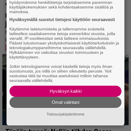
hyödynnämme henkilötietoja tarjotaksemme paremman
käyttäjäkokemuksen sekä kohdentaaksemme sisältöä ja
mainoksia.
Hyväksymällä suostut tietojesi käyttöön seuraavasti
Käytämme laitetunnisteita ja tallennamme evästeitä
laitteellesi saadaksemme tietoja esimerkiksi sivuista, joilla
vierailit, IP-osoitteestasi sekä laitteesi ominaisuuksista.
Pääset tutustumaan yksityiskohtaisesti käyttötarkoituksiin ja
teknologiakumppaneihimme seuraavalla välilehdellä.
Hylkääminen voi vaikuttaa sivuston toimivuuteen ja
käytettävyyteen.
Jotkin teknologiamme voivat käsitellä tietoja myös ilman
suostumusta, jos niillä on siihen oikeutettu peruste. Voit
vastustaa tätä tai muuttaa asetuksiasi milloin tahansa
seuraavalla välilehdellä.
Hyväksyn kaikki
Omat valintani
Tietosuojakäytäntömme