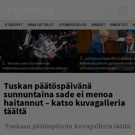
STEELFEST
HAASTATTELUT
JYTÄKESÄ GO GO
SINGLET
IGNOSTOT
K
2.
Laittomasta graffitista kiinni 
1.
Weezer palaa Suomeen yli
Arhinmäki jälleen spraypullo kädes
neljännesvuosisadan odotuksen jälkeen
puolueita ei kiinnosta
Tuskan päätöspäivänä
sunnuntaina sade ei menoa
haitannut – katso kuvagalleria
täältä
Tuskaan päätöspäivän kuvagalleria täältä.