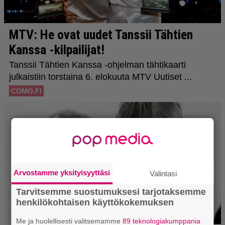
Arvostamme yksityisyyttäsi
Valintasi
Tarvitsemme suostumuksesi tarjotaksemme
henkilökohtaisen käyttökokemuksen
Me ja huolellisesti valitsemamme
89 teknologiakumppania