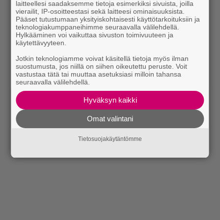
laitteellesi saadaksemme tietoja esimerkiksi sivuista, joilla
kahvitauolla puhutaan! Nappaa ajankohtaiset musiikin
vierailit, IP-osoitteestasi sekä laitteesi ominaisuuksista.
Pääset tutustumaan yksityiskohtaisesti käyttötarkoituksiin ja
uutiset ja puheenaiheet suoraan sähköpostiin tästä.
teknologiakumppaneihimme seuraavalla välilehdellä.
Hylkääminen voi vaikuttaa sivuston toimivuuteen ja
käytettävyyteen.
Jotkin teknologiamme voivat käsitellä tietoja myös ilman
suostumusta, jos niillä on siihen oikeutettu peruste. Voit
vastustaa tätä tai muuttaa asetuksiasi milloin tahansa
seuraavalla välilehdellä.
Hyväksyn kaikki
Omat valintani
Tietosuojakäytäntömme