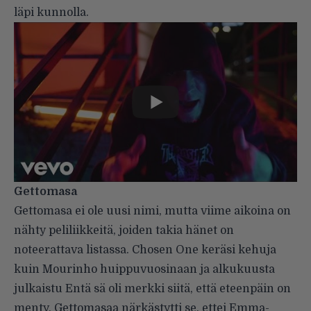
läpi kunnolla.
Gettomasa
Gettomasa ei ole uusi nimi, mutta viime aikoina on
nähty peliliikkeitä, joiden takia hänet on
noteerattava listassa. Chosen One keräsi kehuja
kuin Mourinho huippuvuosinaan ja alkukuusta
julkaistu Entä sä oli merkki siitä, että eteenpäin on
menty. Gettomasaa närkästytti se, ettei Emma-