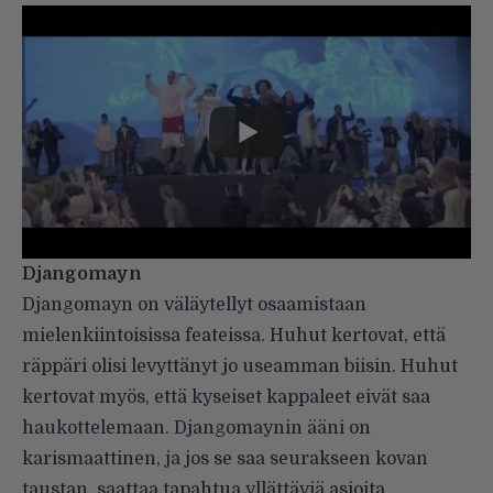
Djangomayn
Djangomayn on väläytellyt osaamistaan
mielenkiintoisissa feateissa. Huhut kertovat, että
räppäri olisi levyttänyt jo useamman biisin. Huhut
kertovat myös, että kyseiset kappaleet eivät saa
haukottelemaan. Djangomaynin ääni on
karismaattinen, ja jos se saa seurakseen kovan
taustan, saattaa tapahtua yllättäviä asioita.