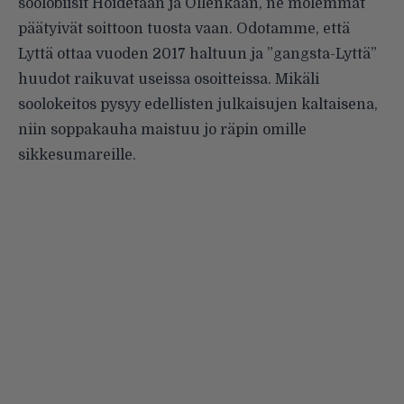
soolobiisit Hoidetaan ja Ollenkaan, ne molemmat
päätyivät soittoon tuosta vaan. Odotamme, että
Lyttä ottaa vuoden 2017 haltuun ja ”gangsta-Lyttä”
huudot raikuvat useissa osoitteissa. Mikäli
soolokeitos pysyy edellisten julkaisujen kaltaisena,
niin soppakauha maistuu jo räpin omille
sikkesumareille.