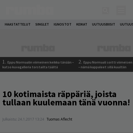
HAASTATTELUT
SINGLET
IGNOSTOT
KEIKAT
UUTUUSBIISIT
UUTUUS
1.
2.
Eppu Normaalin viimeinen keikka tänään –
Eppu Normaali soitti viimeisen
katso kuvagalleria torstailta täältä
– nämä kappaleet sillä kuultiin
10 kotimaista räppäriä, joista
tullaan kuulemaan tänä vuonna!
Julkaistu:
24.1.2017 13:24
Tuomas Aflecht