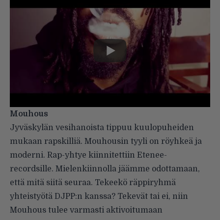
Mouhous
Jyväskylän vesihanoista tippuu kuulopuheiden
mukaan rapskilliä. Mouhousin tyyli on röyhkeä ja
moderni. Rap-yhtye kiinnitettiin Etenee-
recordsille. Mielenkiinnolla jäämme odottamaan,
että mitä siitä seuraa. Tekeekö räppiryhmä
yhteistyötä DJPP:n kanssa? Tekevät tai ei, niin
Mouhous tulee varmasti aktivoitumaan