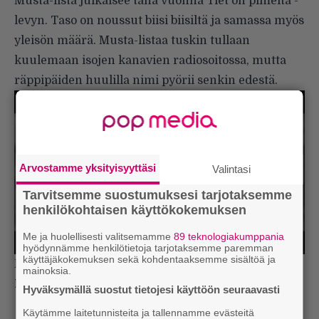
Musta-lista julkaisee tänä vuonna Tiet on pimeitä -
levyn. Taso on noussut biisi biisiltä ja samassa myös
yleisön määrä. Musta-listaa tuskin tullaan
kuulemaan isojen kanavien radiosoitossa, mutta
räppipäiden huulilla nimi pyörii senkin edestä.
Arvostamme yksityisyyttäsi
Valintasi
Tarvitsemme suostumuksesi tarjotaksemme
henkilökohtaisen käyttökokemuksen
Me ja huolellisesti valitsemamme
89 teknologiakumppania
hyödynnämme henkilötietoja tarjotaksemme paremman
käyttäjäkokemuksen sekä kohdentaaksemme sisältöä ja
Pistä myös nämä nimet korvan taa:
Musta Hanhi
,
mainoksia.
NCO
,
Graciasin
suomilevy ja
Sonny
.
Hyväksymällä suostut tietojesi käyttöön seuraavasti
Lue myös:
Tilaa Rumban uutiskirje ja tiedät mistä
Käytämme laitetunnisteita ja tallennamme evästeitä