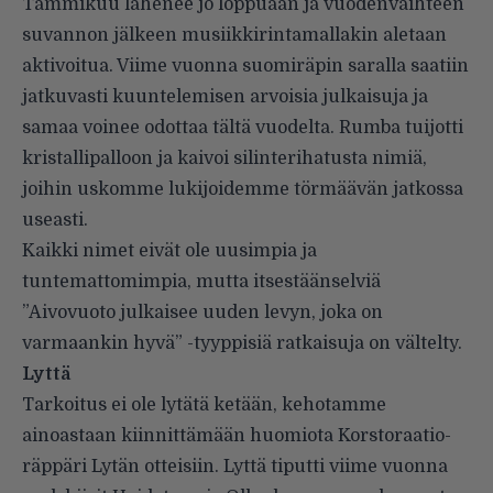
Tammikuu lähenee jo loppuaan ja vuodenvaihteen
suvannon jälkeen musiikkirintamallakin aletaan
aktivoitua. Viime vuonna suomiräpin saralla saatiin
jatkuvasti kuuntelemisen arvoisia julkaisuja ja
samaa voinee odottaa tältä vuodelta. Rumba tuijotti
kristallipalloon ja kaivoi silinterihatusta nimiä,
joihin uskomme lukijoidemme törmäävän jatkossa
useasti.
Kaikki nimet eivät ole uusimpia ja
tuntemattomimpia, mutta itsestäänselviä
”Aivovuoto julkaisee uuden levyn, joka on
varmaankin hyvä” -tyyppisiä ratkaisuja on vältelty.
Lyttä
Tarkoitus ei ole lytätä ketään, kehotamme
ainoastaan kiinnittämään huomiota Korstoraatio-
räppäri Lytän otteisiin. Lyttä tiputti viime vuonna