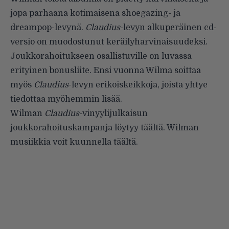
jopa parhaana kotimaisena shoegazing- ja
dreampop-levynä.
Claudius
-levyn alkuperäinen cd-
versio on muodostunut keräilyharvinaisuudeksi.
Joukkorahoitukseen osallistuville on luvassa
erityinen bonusliite. Ensi vuonna Wilma soittaa
myös
Claudius
-levyn erikoiskeikkoja, joista yhtye
tiedottaa myöhemmin lisää.
Wilman
Claudius
-vinyylijulkaisun
joukkorahoituskampanja löytyy
täältä
. Wilman
musiikkia voit kuunnella
täältä
.