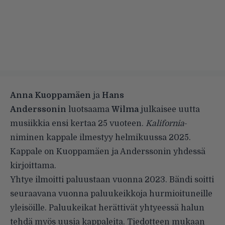
Anna Kuoppamäen
ja
Hans
Anderssonin
luotsaama
Wilma
julkaisee uutta
musiikkia ensi kertaa 25 vuoteen.
Kalifornia
-
niminen kappale ilmestyy helmikuussa 2025.
Kappale on Kuoppamäen ja Anderssonin yhdessä
kirjoittama.
Yhtye ilmoitti paluustaan vuonna 2023. Bändi soitti
seuraavana vuonna paluukeikkoja hurmioituneille
yleisöille. Paluukeikat herättivät yhtyeessä halun
tehdä myös uusia kappaleita. Tiedotteen mukaan