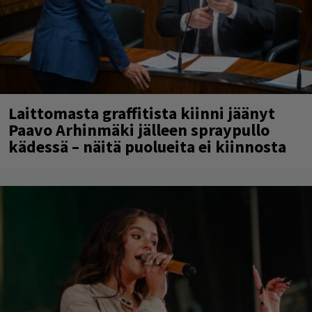
Laittomasta graffitista kiinni jäänyt
Paavo Arhinmäki jälleen spraypullo
kädessä – näitä puolueita ei kiinnosta