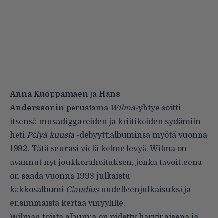
Anna Kuoppamäen
ja
Hans
Anderssonin
perustama
Wilma
-yhtye soitti
itsensä musadiggareiden ja kriitikoiden sydämiin
heti
Pölyä kuusta
-debyyttialbuminsa myötä vuonna
1992. Tätä seurasi vielä kolme levyä. Wilma on
avannut nyt joukkorahoituksen, jonka tavoitteena
on saada vuonna 1993 julkaistu
kakkosalbumi
Claudius
uudelleenjulkaisuksi ja
ensimmäistä kertaa vinyylille.
Wilman toista albumia on pidetty harvinaisena ja