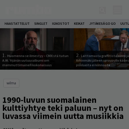
HAASTATTELUT
SINGLET
IGNOSTOT
KEIKAT
JYTÄKESÄ GO GO
UUTU
1.
2.
Huomenna se ilmestyy – CMX:stä tutun
Laittomasta graffitista kiinni 
A.W. Yrjänän uutuusalbumi om
Arhinmäki jälleen spraypullo kädes
mammuttimainen kokonaisuus
puolueita ei kiinnosta
wilma
1990-luvun suomalainen
kulttiyhtye teki paluun – nyt on
luvassa viimein uutta musiikkia