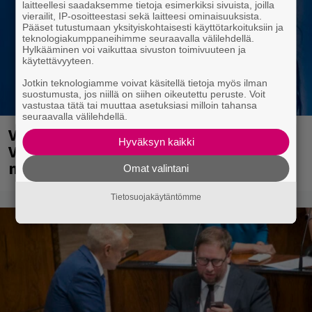
laitteellesi saadaksemme tietoja esimerkiksi sivuista, joilla
vierailit, IP-osoitteestasi sekä laitteesi ominaisuuksista.
Pääset tutustumaan yksityiskohtaisesti käyttötarkoituksiin ja
teknologiakumppaneihimme seuraavalla välilehdellä.
Hylkääminen voi vaikuttaa sivuston toimivuuteen ja
käytettävyyteen.
Jotkin teknologiamme voivat käsitellä tietoja myös ilman
suostumusta, jos niillä on siihen oikeutettu peruste. Voit
vastustaa tätä tai muuttaa asetuksiasi milloin tahansa
seuraavalla välilehdellä.
Valtava Yle 100 vuotta -tapahtuma
Hyväksyn kaikki
Veikkaus Arenalla syyskuussa – muista
myös metalliklassikot-konsertti
Omat valintani
Tietosuojakäytäntömme