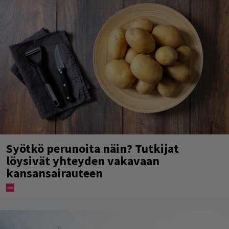
Syötkö perunoita näin? Tutkijat
löysivät yhteyden vakavaan
kansansairauteen