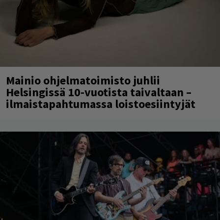
Mainio ohjelmatoimisto juhlii
Helsingissä 10-vuotista taivaltaan –
ilmaistapahtumassa loistoesiintyjät