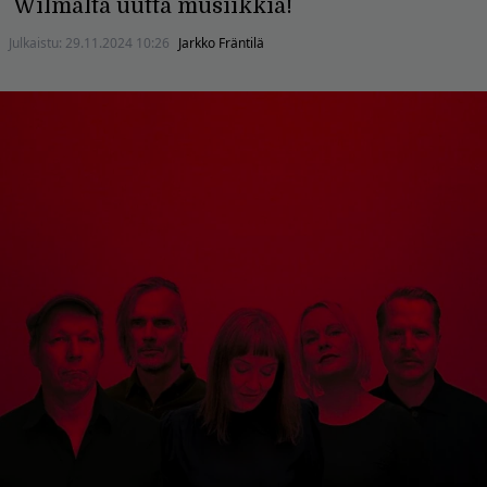
Wilmalta uutta musiikkia!
Julkaistu:
29.11.2024 10:26
Jarkko Fräntilä