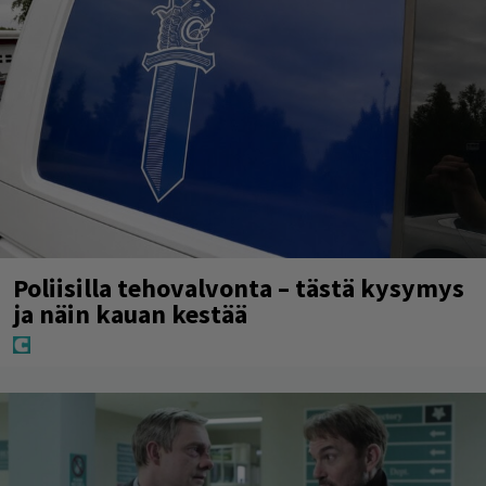
Poliisilla tehovalvonta – tästä kysymys
ja näin kauan kestää