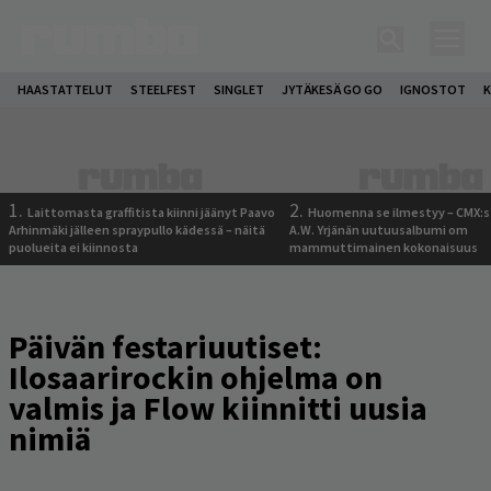
HAASTATTELUT
STEELFEST
SINGLET
JYTÄKESÄ GO GO
IGNOSTOT
K
1.
2.
Laittomasta graffitista kiinni jäänyt Paavo
Huomenna se ilmestyy – CMX:s
Arhinmäki jälleen spraypullo kädessä – näitä
A.W. Yrjänän uutuusalbumi om
puolueita ei kiinnosta
mammuttimainen kokonaisuus
Päivän festariuutiset:
Ilosaarirockin ohjelma on
valmis ja Flow kiinnitti uusia
nimiä