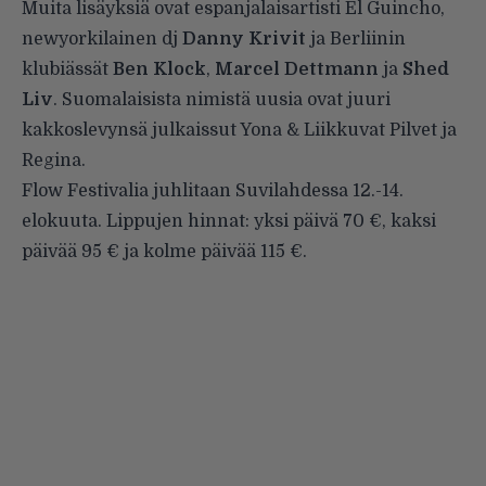
Muita lisäyksiä ovat espanjalaisartisti
El Guincho
,
newyorkilainen dj
Danny Krivit
ja Berliinin
klubiässät
Ben Klock
,
Marcel Dettmann
ja
Shed
Liv
. Suomalaisista nimistä uusia ovat juuri
kakkoslevynsä julkaissut
Yona & Liikkuvat Pilvet
ja
Regina
.
Flow Festivalia
juhlitaan Suvilahdessa 12.-14.
elokuuta. Lippujen hinnat: yksi päivä 70 €, kaksi
päivää 95 € ja kolme päivää 115 €.