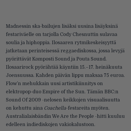
Madnessin ska-bailujen lisäksi uusina lisäyksinä
festariväelle on tarjolla
Cody Chesnuttin
sulavaa
soulia ja hiphoppia. Ilosaaren rytmikeskeisyyttä
jatketaan perinteisessä reggaediskossa, jossa levyjä
pyörittävät
Komposti Sound
ja
Pouta Sound
.
Ilosaarirock
pyörähtää käyntiin 15.–17. heinäkuuta
Joensuussa. Kahden päivän lippu maksaa 75 euroa.
Flow’n mehukkain uusi artistikiinnitys on
elektropop-duo
Empire of the Sun
. Tämän BBC:n
Sound Of 2009 -nelosen keikkojen visuaalisuutta
on kehuttu aina
Coachella
-festareita myöten.
Australialaisbändin
We Are the People
-hitti kuuluu
edelleen indiediskojen vakiokalustoon.