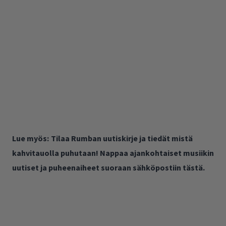
Lue myös:
Tilaa Rumban uutiskirje ja tiedät mistä
kahvitauolla puhutaan! Nappaa ajankohtaiset musiikin
uutiset ja puheenaiheet suoraan sähköpostiin tästä.