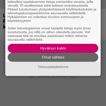
laitteellesi saadaksemme tietoja esimerkiksi sivuista, joilla
vierailit, IP-osoitteestasi sekä laitteesi ominaisuuksista.
Pääset tutustumaan yksityiskohtaisesti käyttötarkoituksiin ja
teknologiakumppaneihimme seuraavalla välilehdellä.
Laittomasta graffitista kiinni jäänyt
Hylkääminen voi vaikuttaa sivuston toimivuuteen ja
Paavo Arhinmäki jälleen spraypullo
käytettävyyteen.
kädessä – näitä puolueita ei kiinnosta
Jotkin teknologiamme voivat käsitellä tietoja myös ilman
suostumusta, jos niillä on siihen oikeutettu peruste. Voit
vastustaa tätä tai muuttaa asetuksiasi milloin tahansa
seuraavalla välilehdellä.
Hyväksyn kaikki
Omat valintani
Tietosuojakäytäntömme