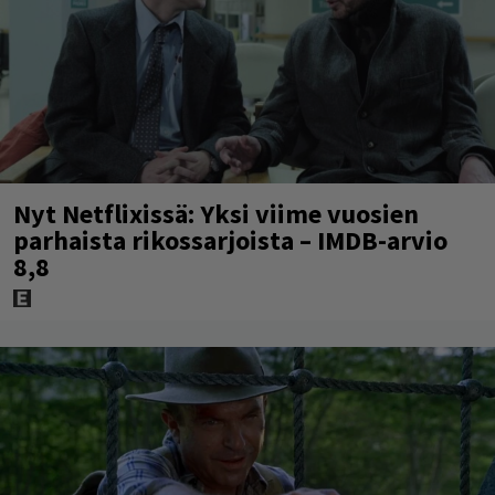
Nyt Netflixissä: Yksi viime vuosien
parhaista rikossarjoista – IMDB-arvio
8,8