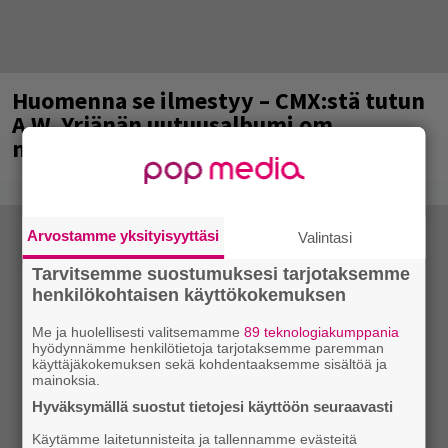
Huomenna se ilmestyy – CMX:stä tutun
A.W. Yrjänän uutuusalbumi om
mammuttimainen kokonaisuus
Arvostamme yksityisyyttäsi
Valintasi
Tarvitsemme suostumuksesi tarjotaksemme
henkilökohtaisen käyttökokemuksen
Me ja huolellisesti valitsemamme
89 teknologiakumppania
hyödynnämme henkilötietoja tarjotaksemme paremman
käyttäjäkokemuksen sekä kohdentaaksemme sisältöä ja
mainoksia.
Hyväksymällä suostut tietojesi käyttöön seuraavasti
Käytämme laitetunnisteita ja tallennamme evästeitä