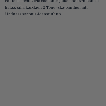
Fantasia
eivät vielä saa tanssijalkaa nousemaan, ei
hätää, sillä kaikkien 2 Tone -ska-bändien äiti
Madness
saapuu Joensuuhun.