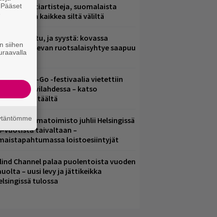
arjoaa kulttiartisteja, suomalaista
. Pääset
e
saamista ja kaikkea siltä väliltä
ent mainittu, ja syystä: kovassa
n siihen
osteessa olevan ruotsalaisyhtye saapuu
uraavalla
uomeen
ytäkesä Go-Go -festivaalia vietettiin
elsingin Suvilahdessa – katso
uvagalleria täältä
äytäntömme
ainio ohjelmatoimisto juhlii Helsingissä
0-vuotista taivaltaan –
lmaistapahtumassa loistoesiintyjät
lind Channel palaa puolentoista vuoden
uolta – uusi levy ja jättikeikka
elsingissä tulossa