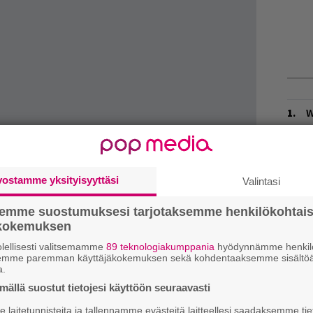
W
n
L
P
vostamme yksityisyyttäsi
Valintasi
k
semme suostumuksesi tarjotaksemme henkilökohtai
H
ökokemuksen
A
istit ovat jo ehtineet haukkua videon
m
lellisesti valitsemamme
89 teknologiakumppania
hyödynnämme henkilö
semme paremman käyttäjäkokemuksen sekä kohdentaaksemme sisältöä
ata black metalia. Näinpä. Katso alta.
a.
M
ällä suostut tietojesi käyttöön seuraavasti
H
laitetunnisteita ja tallennamme evästeitä laitteellesi saadaksemme tie