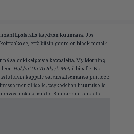
menttipalstalla käydään kuumana. Jos
rkoittaako se, että biisin genre on black metal?
ynnä salonkikelpoisia kappaleita,
My Morning
videon
Holdin’ On To Black Metal
-biisille. No,
astuttavin kappale sai ansaitsemansa puitteet:
lmissa merkilliselle, psykedelian huuruiselle
tu myös otoksia bändin Bonnaroon-keikalta.