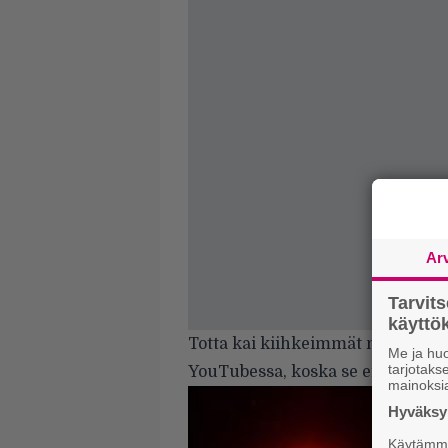
Ar
Tarvit
käytt
Totta kai kiihkeimmät metallipur
Me ja huo
tarjotak
YouTubessa
, koska se ei ole oike
mainoksi
Hyväksym
Käytämme 