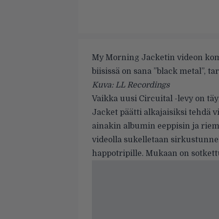
My Morning Jacketin videon kom
biisissä on sana ”black metal”, ta
Kuva: LL Recordings
Vaikka uusi
Circuital
-levy on tä
Jacket
päätti alkajaisiksi tehdä 
ainakin albumin eeppisin ja riem
videolla sukelletaan sirkustunne
happotripille. Mukaan on sotket