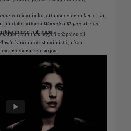
rome
-versionnin koruttoman videon kera. Hän
nien puhkikuluttama
Wounded Rhymes
lienee
 kirkkaimman hohtonsa.
keskiöön, kun taas
levyllä
pääpaino oli
 Flow’n kuumimmista nimistä jatkaa
enojen videoiden sarjaa.