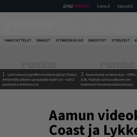
Como.fi
Episodi.fi
ETUSIVU
UUTISET
HAASTAT
HAASTATTELUT
SINGLET
JYTÄKESÄ GO GO
IGNOSTOT
STEELFEST
K
1.
2.
Laittomasta graffitista kiinni jäänyt Paavo
Huomenna se ilmestyy – CMX:s
Arhinmäki jälleen spraypullo kädessä – näitä
A.W. Yrjänän uutuusalbumi om
puolueita ei kiinnosta
mammuttimainen kokonaisuus
Aamun videok
Coast ja Lykk