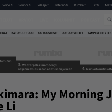
Voice.fi
Soundi.fi
Pelaaja.fi
Inferno.fi
Rumba.fi
Tilt.fi
Metel
TELUT
ARVIOT
LIVE
KOLUMNIT
PODCAST
EIKAT
KATUKULTTUURI
UUTUUSBIISIT
UUTUUSVIDEOT
TAMPERE CITY FES
tä tutun
3.
Weezer palaa Suomeen yli
4.
neljännesvuosisadan odotuksen jälkeen
Mainioita uutisia 
imara: My Morning J
e Li