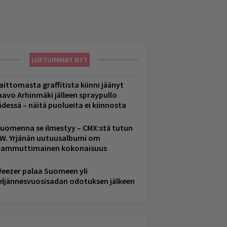
LUETUIMMAT NYT
aittomasta graffitista kiinni jäänyt
aavo Arhinmäki jälleen spraypullo
ädessä – näitä puolueita ei kiinnosta
uomenna se ilmestyy – CMX:stä tutun
.W. Yrjänän uutuusalbumi om
ammuttimainen kokonaisuus
eezer palaa Suomeen yli
eljännesvuosisadan odotuksen jälkeen