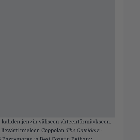
in kahden jengin väliseen yhteentörmäykseen,
 lievästi mieleen Coppolan
The Outsiders
-
kä Barrymoren ja Best Coastin Bethany