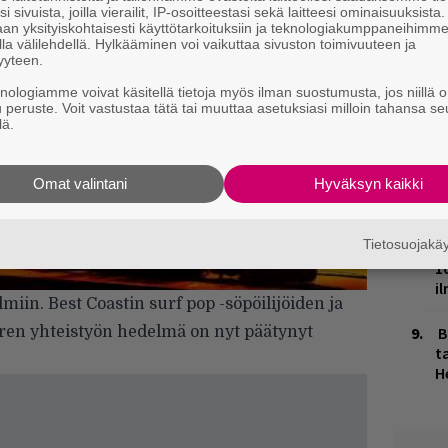
t
i sivuista, joilla vierailit, IP-osoitteestasi sekä laitteesi ominaisuuksista
an yksityiskohtaisesti käyttötarkoituksiin ja teknologiakumppaneihimm
o
la välilehdellä. Hylkääminen voi vaikuttaa sivuston toimivuuteen ja
yyteen.
K
knologiamme voivat käsitellä tietoja myös ilman suostumusta, jos niillä o
n
u peruste. Voit vastustaa tätä tai muuttaa asetuksiasi milloin tahansa se
S
lä.
J
H
Omat valintani
Hyväksyn kaikki
k
Tietosuojak
M
1
i
lmiin.
Best Coastin
surf pop -söpöilijöiden ja
B
ren yhteistyön hedelmä on nyt päätynyt
ta
H