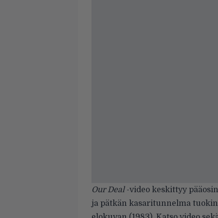
Our Deal
-video keskittyy pääos
ja pätkän kasaritunnelma tuokin
elokuvan (1983). Katso video se