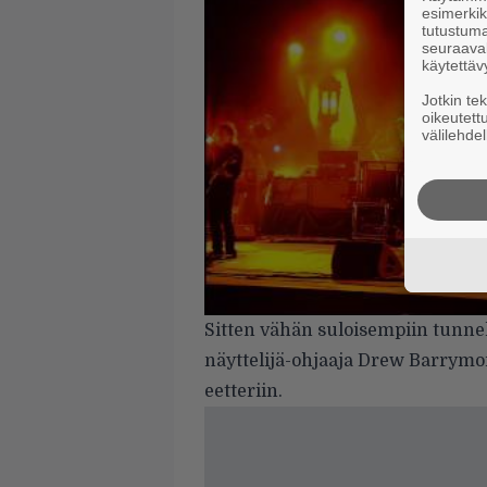
esimerkiks
tutustuma
seuraaval
käytettäv
Jotkin te
oikeutett
välilehdel
Sitten vähän suloisempiin tunne
näyttelijä-ohjaaja Drew Barrymo
eetteriin.