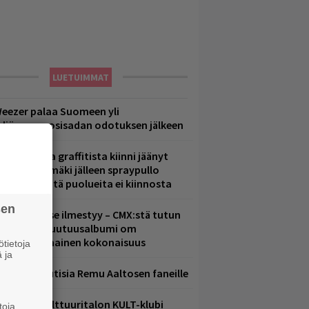
LUETUIMMAT
eezer palaa Suomeen yli
eljännesvuosisadan odotuksen jälkeen
aittomasta graffitista kiinni jäänyt
aavo Arhinmäki jälleen spraypullo
ädessä – näitä puolueita ei kiinnosta
sen
uomenna se ilmestyy – CMX:stä tutun
.W. Yrjänän uutuusalbumi om
ammuttimainen kokonaisuus
tietoja
 ja
ainioita uutisia Remu Aaltosen faneille
elsingin Kulttuuritalon KULT-klubi
toja