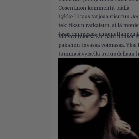
Cosentinon kommentit
täällä
.
Lykke Li
taas tarjoaa riisutun
Je
teki fiksun ratkaisun, sillä mo
tässä vaiheessa jo menettäneen
Videoversiossa Lin ääni nousee 
pakahduttavassa voimassa. Yksi
tummasävyisellä uutuudellaan hi