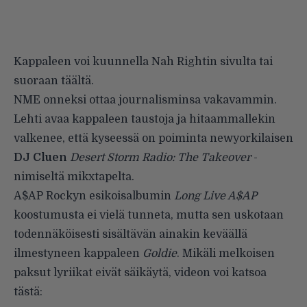
Kappaleen voi kuunnella Nah Rightin sivulta tai
suoraan
täältä
.
NME onneksi ottaa journalisminsa vakavammin.
Lehti avaa
kappaleen taustoja ja hitaammallekin
valkenee, että kyseessä on poiminta newyorkilaisen
DJ Cluen
Desert Storm Radio: The Takeover
-
nimiseltä mikxtapelta.
A$AP Rockyn esikoisalbumin
Long Live A$AP
koostumusta ei vielä tunneta, mutta sen uskotaan
todennäköisesti sisältävän ainakin keväällä
ilmestyneen kappaleen
Goldie
. Mikäli melkoisen
paksut lyriikat eivät säikäytä, videon voi katsoa
tästä: