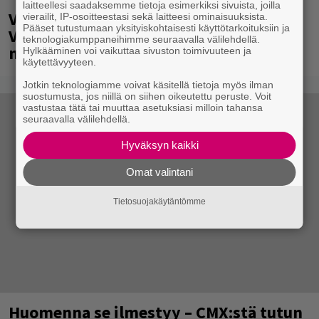
laitteellesi saadaksemme tietoja esimerkiksi sivuista, joilla
Valtava Yle 100 vuotta -tapahtuma
vierailit, IP-osoitteestasi sekä laitteesi ominaisuuksista.
Pääset tutustumaan yksityiskohtaisesti käyttötarkoituksiin ja
Veikkaus Arenalla syyskuussa – muista
teknologiakumppaneihimme seuraavalla välilehdellä.
myös metalliklassikot-konsertti
Hylkääminen voi vaikuttaa sivuston toimivuuteen ja
käytettävyyteen.
Jotkin teknologiamme voivat käsitellä tietoja myös ilman
suostumusta, jos niillä on siihen oikeutettu peruste. Voit
vastustaa tätä tai muuttaa asetuksiasi milloin tahansa
seuraavalla välilehdellä.
Hyväksyn kaikki
Omat valintani
Tietosuojakäytäntömme
Huomenna se ilmestyy – CMX:stä tutun