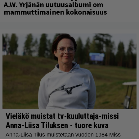
A.W. Yrjänän uutuusalbumi om
mammuttimainen kokonaisuus