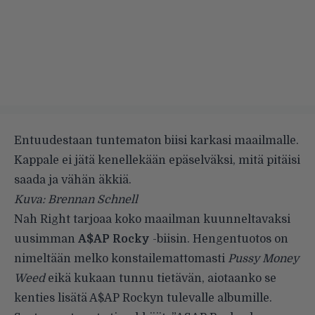
Entuudestaan tuntematon biisi karkasi maailmalle.
Kappale ei jätä kenellekään epäselväksi, mitä pitäisi
saada ja vähän äkkiä.
Kuva: Brennan Schnell
Nah Right tarjoaa
koko maailman kuunneltavaksi
uusimman
A$AP Rocky
-biisin. Hengentuotos on
nimeltään melko konstailemattomasti
Pussy Money
Weed
eikä kukaan tunnu tietävän, aiotaanko se
kenties lisätä A$AP Rockyn tulevalle albumille.