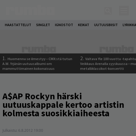
HAASTATTELUT
SINGLET
IGNOSTOT
KEIKAT
UUTUUSBIISIT
LYRIIKK
1.
2.
Huomenna se ilmestyy – CMX:stä tutun
Valtava Yle 100 vuotta -tapah
A.W. Yrjänän uutuusalbumi om
Veikkaus Arenalla syyskuussa – m
mammuttimainen kokonaisuus
metalliklassikot-konsertti
A$AP Rockyn härski
uutuuskappale kertoo artistin
kolmesta suosikkiaiheesta
Julkaistu:
6.8.2012 19:00