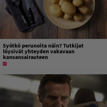
Syötkö perunoita näin? Tutkijat
löysivät yhteyden vakavaan
kansansairauteen