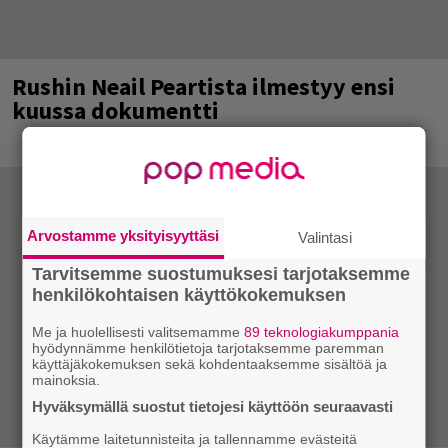
Rushin Neail Peartista ilmestyy ensi
kuussa dokumentti
Arvostamme yksityisyyttäsi
Valintasi
Tarvitsemme suostumuksesi tarjotaksemme
henkilökohtaisen käyttökokemuksen
Me ja huolellisesti valitsemamme
89 teknologiakumppania
hyödynnämme henkilötietoja tarjotaksemme paremman
käyttäjäkokemuksen sekä kohdentaaksemme sisältöä ja
mainoksia.
Hyväksymällä suostut tietojesi käyttöön seuraavasti
Käytämme laitetunnisteita ja tallennamme evästeitä