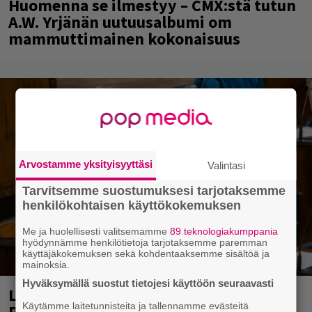
Huomenna se ilmestyy – CMX:stä tutun
A.W. Yrjänän uutuusalbumi om
mammuttimainen kokonaisuus
Arvostamme yksityisyyttäsi
Valintasi
Tarvitsemme suostumuksesi tarjotaksemme
henkilökohtaisen käyttökokemuksen
Me ja huolellisesti valitsemamme
89 teknologiakumppania
hyödynnämme henkilötietoja tarjotaksemme paremman
käyttäjäkokemuksen sekä kohdentaaksemme sisältöä ja
mainoksia.
Hyväksymällä suostut tietojesi käyttöön seuraavasti
Laittomasta graffitista kiinni jäänyt
Käytämme laitetunnisteita ja tallennamme evästeitä
Paavo Arhinmäki jälleen spraypullo