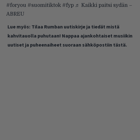
#foryou
#suomitiktok
#fyp
♬ Kaikki paitsi sydän –
ABREU
Lue myös:
Tilaa Rumban uutiskirje ja tiedät mistä
kahvitauolla puhutaan! Nappaa ajankohtaiset musiikin
uutiset ja puheenaiheet suoraan sähköpostiin tästä.