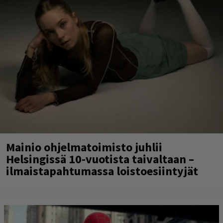
Mainio ohjelmatoimisto juhlii
Helsingissä 10-vuotista taivaltaan –
ilmaistapahtumassa loistoesiintyjät