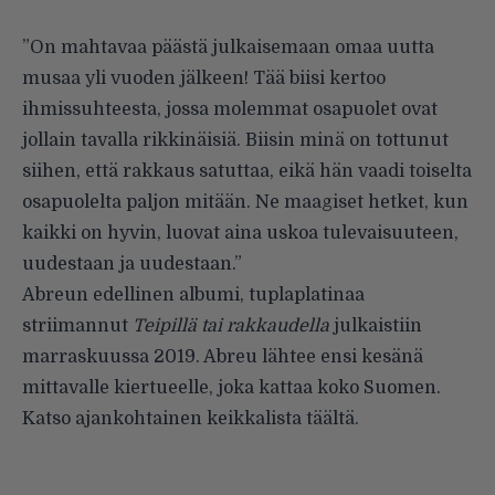
”On mahtavaa päästä julkaisemaan omaa uutta
musaa yli vuoden jälkeen! Tää biisi kertoo
ihmissuhteesta, jossa molemmat osapuolet ovat
jollain tavalla rikkinäisiä. Biisin minä on tottunut
siihen, että rakkaus satuttaa, eikä hän vaadi toiselta
osapuolelta paljon mitään. Ne maagiset hetket, kun
kaikki on hyvin, luovat aina uskoa tulevaisuuteen,
uudestaan ja uudestaan.”
Abreun edellinen albumi, tuplaplatinaa
striimannut
Teipillä tai rakkaudella
julkaistiin
marraskuussa 2019. Abreu lähtee ensi kesänä
mittavalle kiertueelle, joka kattaa koko Suomen.
Katso ajankohtainen keikkalista
täältä
.