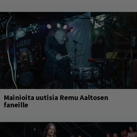
Mainioita uutisia Remu Aaltosen
faneille