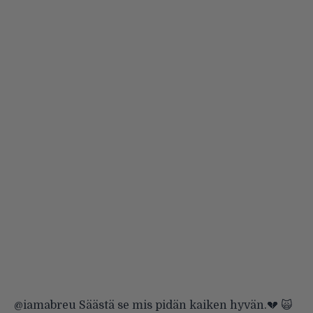
@iamabreu
Säästä se mis pidän kaiken hyvän.💔 🙀