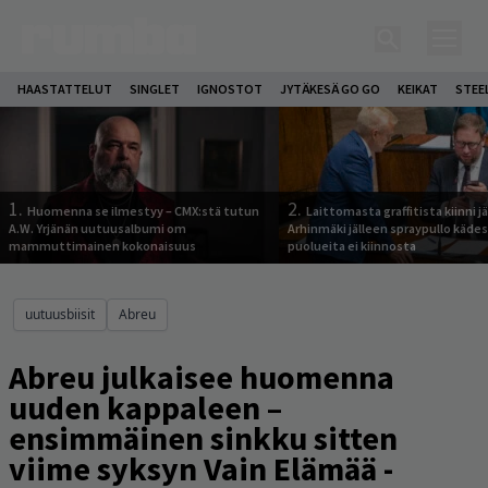
HAASTATTELUT
SINGLET
IGNOSTOT
JYTÄKESÄ GO GO
KEIKAT
STEE
1.
2.
Huomenna se ilmestyy – CMX:stä tutun
Laittomasta graffitista kiinni 
A.W. Yrjänän uutuusalbumi om
Arhinmäki jälleen spraypullo kädes
mammuttimainen kokonaisuus
puolueita ei kiinnosta
uutuusbiisit
Abreu
Abreu julkaisee huomenna
uuden kappaleen –
ensimmäinen sinkku sitten
viime syksyn Vain Elämää -