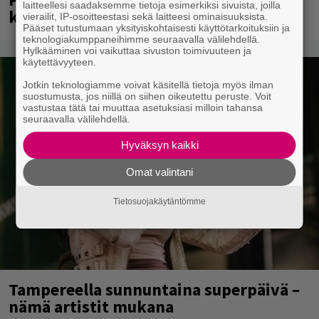
laitteellesi saadaksemme tietoja esimerkiksi sivuista, joilla
kädessä – näitä puolueita ei kiinnosta
vierailit, IP-osoitteestasi sekä laitteesi ominaisuuksista.
Pääset tutustumaan yksityiskohtaisesti käyttötarkoituksiin ja
teknologiakumppaneihimme seuraavalla välilehdellä.
Hylkääminen voi vaikuttaa sivuston toimivuuteen ja
käytettävyyteen.
Jotkin teknologiamme voivat käsitellä tietoja myös ilman
suostumusta, jos niillä on siihen oikeutettu peruste. Voit
vastustaa tätä tai muuttaa asetuksiasi milloin tahansa
seuraavalla välilehdellä.
Hyväksyn kaikki
Omat valintani
Tietosuojakäytäntömme
Tampereella sunnuntaina superpäivä –
nämä artistit mukana