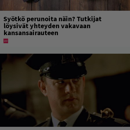
Syötkö perunoita näin? Tutkijat
löysivät yhteyden vakavaan
kansansairauteen