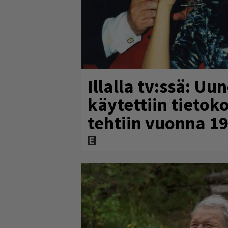
Illalla tv:ssä: Uu
käytettiin tietok
tehtiin vuonna 1