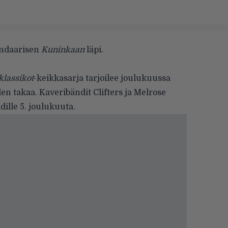
gendaarisen
Kuninkaan
läpi.
lassikot
-keikkasarja tarjoilee joulukuussa
den takaa. Kaveribändit
Clifters
ja
Melrose
dille 5. joulukuuta.