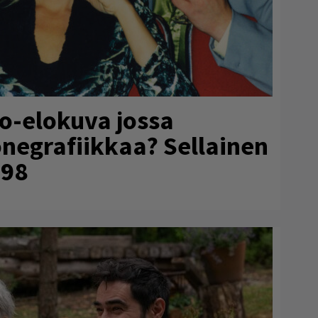
no-elokuva jossa
onegrafiikkaa? Sellainen
998