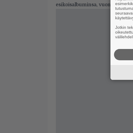
esimerkiks
esikoisalbuminsa, vuonna 1987 j
tutustuma
seuraaval
käytettäv
Jotkin te
oikeutett
välilehdel