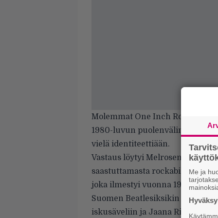
Molemmat One Inch Rock -lafkall
Ar
1980-luvun puolenvälin jälkeen, 
vielä identiteettiään.
Tarvit
käytt
Vastaus löytyi Melrosen kohdalla
saastuttamasta rockabillysta. Ta
Me ja huo
tarjotak
joka ilmestyi vuonna 1986.
mainoksi
Suomen Beatlesiksikin ristitty C
Hyväksym
iskusäveliin ja Jaana Rinteen lyri
Käytämme 