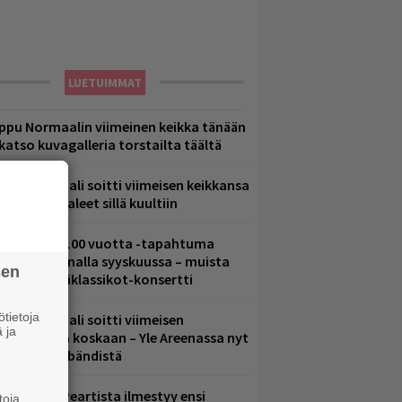
LUETUIMMAT
ppu Normaalin viimeinen keikka tänään
 katso kuvagalleria torstailta täältä
ppu Normaali soitti viimeisen keikkansa
 nämä kappaleet sillä kuultiin
altava Yle 100 vuotta -tapahtuma
eikkaus Arenalla syyskuussa – muista
sen
yös metalliklassikot-konsertti
tietoja
ppu Normaali soitti viimeisen
 ja
onserttinsa koskaan – Yle Areenassa nyt
okumentti bändistä
ushin Neil Peartista ilmestyy ensi
toja