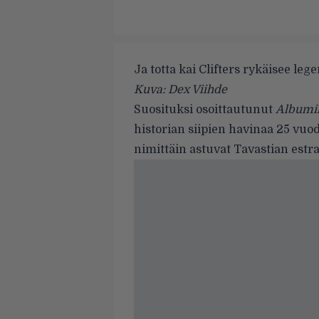
Ja totta kai Clifters rykäisee le
Kuva: Dex Viihde
Suosituksi osoittautunut
Albumik
historian siipien havinaa 25 vuo
nimittäin astuvat Tavastian estra