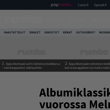
Como.fi
Episodi.fi
ETUSIVU
UUTISET
HAASTAT
HAASTATTELUT
SINGLET
IGNOSTOT
KEIKAT
UUTUUSBIISIT
MUSIIKK
1.
2.
Eppu Normaali soitti viimeisen keikkansa
Eppu Normaalin viimeinen keik
– nämä kappaleet sillä kuultiin
katso kuvagalleria torstailta täält
Albumiklassik
vuorossa Melr