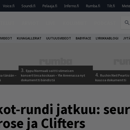
Voice.fi
Soundi.fi
Pelaaja.fi
Inferno.fi
Rumba.fi
Tilt.fi
Metel
TELUT
ARVIOT
LIVE
KOLUMNIT
PODCAST
IVIDEOT
KUVAGALLERIAT
UUTUUSVIDEOT
BABYFACE
LYRIIKKABLOGI
JYT
3.
Eppu Normaali soitti viimeisen
4.
ka tänään –
konserttinsa koskaan – Yle Areenassa nyt
Rushin Neil Peartis
ä
dokumentti bändistä
kuussa dokumentti
ot-rundi jatkuu: seu
ose ja Clifters