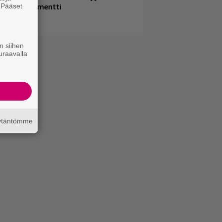
uussa dokumentti
. Pääset
e
n siihen
uraavalla
äytäntömme