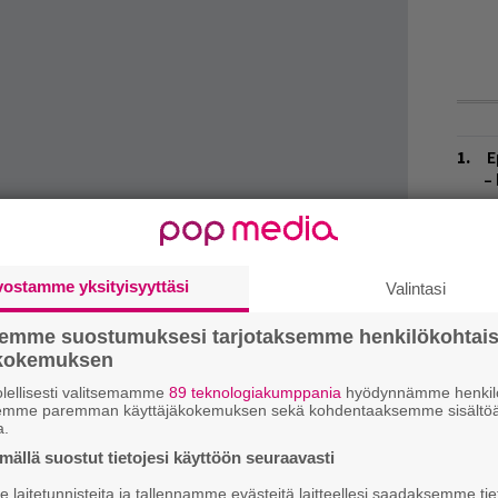
E
–
E
–
e levyttäneet yhtyeet rynnivät julkisuuteen
vostamme yksityisyyttäsi
Valintasi
kun punk alkoi hiipumaan, ja rock-väki haki
V
V
semme suostumuksesi tarjotaksemme henkilökohtai
m
ökokemuksen
 hyperaktiivisesta, punkin ja AC/DC:n
vastialla pumppu soittaa
nimikkodebyyttinsä
,
lellisesti valitsemamme
89 teknologiakumppania
hyödynnämme henkilö
E
semme paremman käyttäjäkokemuksen sekä kohdentaaksemme sisältöä
k
a.
d
lifters puolestaan luottaa 60-luvun
ällä suostut tietojesi käyttöön seuraavasti
ikoihin. Se esittää niin ikään
R
laitetunnisteita ja tallennamme evästeitä laitteellesi saadaksemme tie