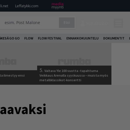
i.net
Leffatykki.com
Etsi
KIRJAUDU
ÄKESÄ GO GO
FLOW
FLOW FESTIVAL
ENNAKKOKUUNTELU
DOKUMENTIT
5.
Valtava Yle 100 vuotta -tapahtuma
ta ilmestyy ensi
Veikkaus Arenalla syyskuussa – muista myös
metalliklassikot-konsertti
raavaksi