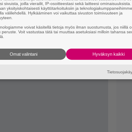
k
i sivuista, joilla vierailit, IP-osoitteestasi sekä laitteesi ominaisuuksista
ulkaistun
Kuninkaan
.
an yksityiskohtaisesti käyttötarkoituksiin ja teknologiakumppaneihimm
la välilehdellä. Hylkääminen voi vaikuttaa sivuston toimivuuteen ja
yyteen.
knologiamme voivat käsitellä tietoja myös ilman suostumusta, jos niillä o
u peruste. Voit vastustaa tätä tai muuttaa asetuksiasi milloin tahansa se
lä.
Omat valintani
Hyväksyn kaikki
Tietosuojak