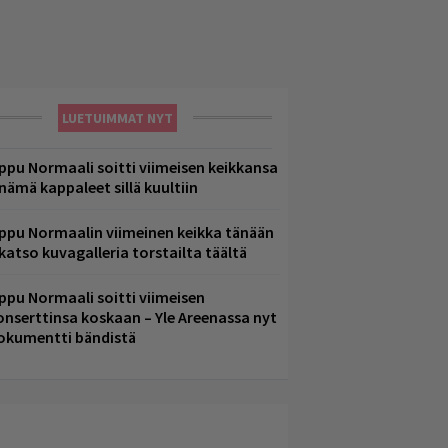
LUETUIMMAT NYT
ppu Normaali soitti viimeisen keikkansa
 nämä kappaleet sillä kuultiin
ppu Normaalin viimeinen keikka tänään
 katso kuvagalleria torstailta täältä
ppu Normaali soitti viimeisen
onserttinsa koskaan – Yle Areenassa nyt
okumentti bändistä