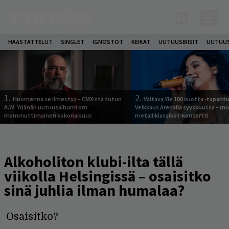
HAASTATTELUT
SINGLET
IGNOSTOT
KEIKAT
UUTUUSBIISIT
UUTUUS
1.
2.
Huomenna se ilmestyy – CMX:stä tutun
Valtava Yle 100 vuotta -tapah
A.W. Yrjänän uutuusalbumi om
Veikkaus Arenalla syyskuussa – m
mammuttimainen kokonaisuus
metalliklassikot-konsertti
Alkoholiton klubi-ilta tällä
viikolla Helsingissä – osaisitko
sinä juhlia ilman humalaa?
Osaisitko?