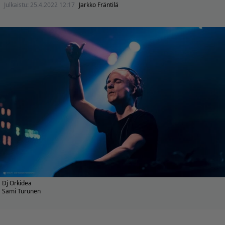
Julkaistu:
25.4.2022 12:17
Jarkko Fräntilä
Dj Orkidea
Sami Turunen