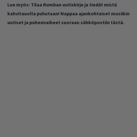
Lue myös:
Tilaa Rumban uutiskirje ja tiedät mistä
kahvitauolla puhutaan! Nappaa ajankohtaiset musiikin
uutiset ja puheenaiheet suoraan sähköpostiin tästä.