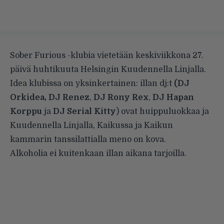
Sober Furious -klubia vietetään keskiviikkona 27.
päivä huhtikuuta Helsingin Kuudennella Linjalla.
Idea klubissa on yksinkertainen: illan dj:t
(DJ
Orkidea, DJ Renez
,
DJ Rony Rex
,
DJ Hapan
Korppu
ja
DJ Serial Kitty
) ovat huippuluokkaa ja
Kuudennella Linjalla, Kaikussa ja Kaikun
kammarin tanssilattialla meno on kova.
Alkoholia ei kuitenkaan illan aikana tarjoilla.