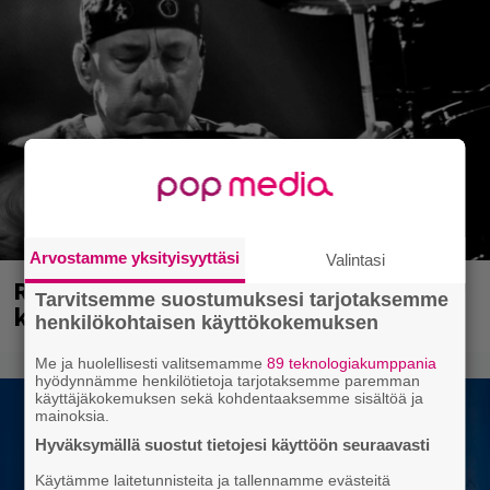
Arvostamme yksityisyyttäsi
Valintasi
Rushin Neail Peartista ilmestyy ensi
Tarvitsemme suostumuksesi tarjotaksemme
kuussa dokumentti
henkilökohtaisen käyttökokemuksen
Me ja huolellisesti valitsemamme
89 teknologiakumppania
hyödynnämme henkilötietoja tarjotaksemme paremman
käyttäjäkokemuksen sekä kohdentaaksemme sisältöä ja
mainoksia.
Hyväksymällä suostut tietojesi käyttöön seuraavasti
Käytämme laitetunnisteita ja tallennamme evästeitä