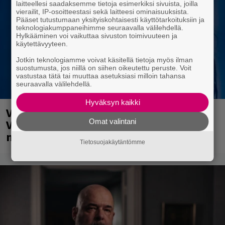
laitteellesi saadaksemme tietoja esimerkiksi sivuista, joilla
vierailit, IP-osoitteestasi sekä laitteesi ominaisuuksista.
Pääset tutustumaan yksityiskohtaisesti käyttötarkoituksiin ja
teknologiakumppaneihimme seuraavalla välilehdellä.
Hylkääminen voi vaikuttaa sivuston toimivuuteen ja
käytettävyyteen.
Jotkin teknologiamme voivat käsitellä tietoja myös ilman
suostumusta, jos niillä on siihen oikeutettu peruste. Voit
vastustaa tätä tai muuttaa asetuksiasi milloin tahansa
seuraavalla välilehdellä.
Hyväksyn kaikki
Valtava Yle 100 vuotta -tapahtuma
Omat valintani
Veikkaus Arenalla syyskuussa – muista
myös metalliklassikot-konsertti
Tietosuojakäytäntömme