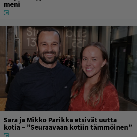
meni
Sara ja Mikko Parikka etsivät uutta
kotia – ”Seuraavaan kotiin tämmöinen”