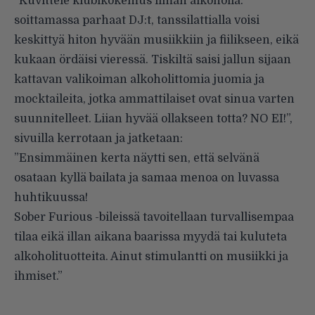
”Kuvittele klubikokemus ilman alkoholia:
soittamassa parhaat DJ:t, tanssilattialla voisi
keskittyä hiton hyvään musiikkiin ja fiilikseen, eikä
kukaan ördäisi vieressä. Tiskiltä saisi jallun sijaan
kattavan valikoiman alkoholittomia juomia ja
mocktaileita, jotka ammattilaiset ovat sinua varten
suunnitelleet. Liian hyvää ollakseen totta? NO EI!”,
sivuilla kerrotaan ja jatketaan:
”Ensimmäinen kerta näytti sen, että selvänä
osataan kyllä bailata ja samaa menoa on luvassa
huhtikuussa!
Sober Furious -bileissä tavoitellaan turvallisempaa
tilaa eikä illan aikana baarissa myydä tai kuluteta
alkoholituotteita. Ainut stimulantti on musiikki ja
ihmiset.”