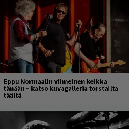
Eppu Normaalin viimeinen keikka
tänään – katso kuvagalleria torstailta
täältä