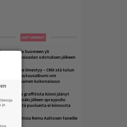
LUETUIMMAT
eezer palaa Suomeen yli
eljännesvuosisadan odotuksen jälkeen
uomenna se ilmestyy – CMX:stä tutun
.W. Yrjänän uutuusalbumi om
ammuttimainen kokonaisuus
sen
aittomasta graffitista kiinni jäänyt
aavo Arhinmäki jälleen spraypullo
tietoja
 ja
ädessä – näitä puolueita ei kiinnosta
ainioita uutisia Remu Aaltosen faneille
toja