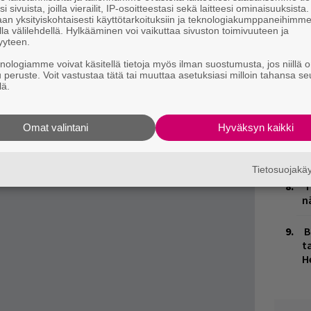
lmiin: progressiivisen death metalin
H
i sivuista, joilla vierailit, IP-osoitteestasi sekä laitteesi ominaisuuksista
iintyy Helsingin Jäähallissa
an yksityiskohtaisesti käyttötarkoituksiin ja teknologiakumppaneihimm
t
la välilehdellä. Hylkääminen voi vaikuttaa sivuston toimivuuteen ja
o
.
yyteen.
ymmenennen studioalbuminsa
Heritagen
, mutta
knologiamme voivat käsitellä tietoja myös ilman suostumusta, jos niillä o
K
u peruste. Voit vastustaa tätä tai muuttaa asetuksiasi milloin tahansa se
utta materiaalia vielä livenä esitellyt. No,
n
lä.
S
än Opethin standardeilla
poikkeukselliseksi
n vuosien varrella vieraillut Suomessa
M
Omat valintani
Hyväksyn kaikki
vaalien päälavojen ohella loppuunmyydyillä
1
i
Tietosuojak
T
n
B
ta
H