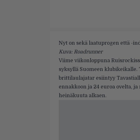
Nyt on sekä laatuprogen että -indi
Kuva: Roadrunner
Viime viikonloppuna Ruisrocki
syksyllä Suomeen klubikeikalle
brittilaulajatar esiintyy Tavastia
ennakkoon ja 24 euroa ovelta, ja n
heinäkuuta alkaen.