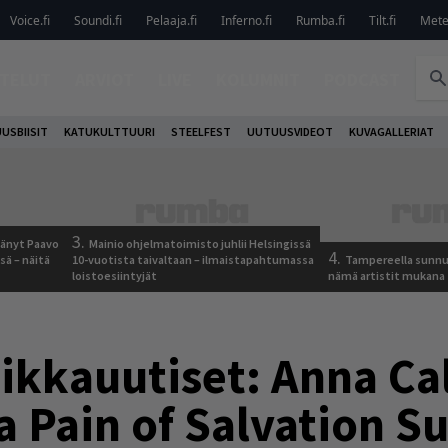
Voice.fi
Soundi.fi
Pelaaja.fi
Inferno.fi
Rumba.fi
Tilt.fi
Metel
TELUT
ARVIOT
LIVE
KOLUMNIT
PODCAST
USBIISIT
KATUKULTTUURI
STEELFEST
UUTUUSVIDEOT
KUVAGALLERIAT
3.
jäänyt Paavo
Mainio ohjelmatoimisto juhlii Helsingissä
4.
sä – näitä
10-vuotista taivaltaan – ilmaistapahtumassa
Tampereella sunnu
loistoesiintyjät
nämä artistit mukana
ikkauutiset: Anna Cal
a Pain of Salvation 