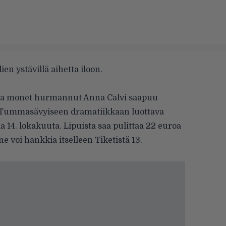
en ystävillä aihetta iloon.
ssa monet hurmannut
Anna Calvi
saapuu
. Tummasävyiseen dramatiikkaan luottava
lla 14. lokakuuta. Lipuista saa pulittaa 22 euroa
e voi hankkia itselleen Tiketistä 13.