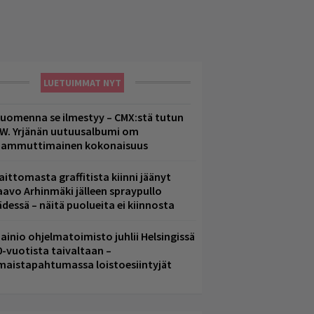
LUETUIMMAT NYT
uomenna se ilmestyy – CMX:stä tutun
.W. Yrjänän uutuusalbumi om
ammuttimainen kokonaisuus
aittomasta graffitista kiinni jäänyt
aavo Arhinmäki jälleen spraypullo
ädessä – näitä puolueita ei kiinnosta
ainio ohjelmatoimisto juhlii Helsingissä
0-vuotista taivaltaan –
lmaistapahtumassa loistoesiintyjät