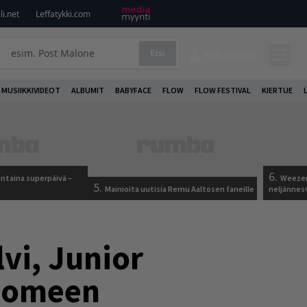
i.net
Leffatykki.com
Etsi
KIRJAUDU
MUSIIKKIVIDEOT
ALBUMIT
BABYFACE
FLOW
FLOW FESTIVAL
KIERTUE
6.
ntaina superpäivä –
Weezer
5.
Mainioita uutisia Remu Aaltosen faneille
neljännes
vi, Junior
Suomeen