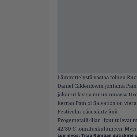
Lämmittelystä vastaa toinen Ruot
Daniel Gildenlöwin johtama
Pain
jakanut lavoja muun muassa Dre
kerran Pain of Salvation on vier
Festivalin pääesiintyjänä.
Progemetalli-illan liput tulevat 
42/39 € toimituskuluineen. Myynn
Lue myös:
Tilaa Rumban uutiskirje 