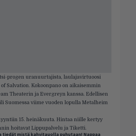
si-progen uranuurtajista, laulajavirtuoosi
 of Salvation
. Kokoonpano on aikaisemmin
am Theaterin ja Evergreyn kanssa. Edellisen
aili Suomessa viime vuoden lopulla Metalheim
myyntiin 15. heinäkuuta. Hintaa niille kertyy
in hoitavat Lippupalvelu ja Tiketti.
ja tiedät mistä kahvitauolla puhutaan! Nappaa