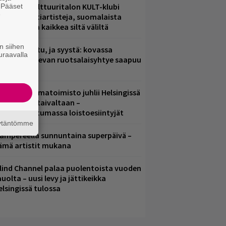
elsingin Kulttuuritalon KULT-klubi
. Pääset
e
arjoaa kulttiartisteja, suomalaista
saamista ja kaikkea siltä väliltä
n siihen
ent mainittu, ja syystä: kovassa
uraavalla
osteessa olevan ruotsalaisyhtye saapuu
uomeen
ainio ohjelmatoimisto juhlii Helsingissä
0-vuotista taivaltaan –
lmaistapahtumassa loistoesiintyjät
äytäntömme
ampereella sunnuntaina superpäivä –
ämä artistit mukana
lind Channel palaa puolentoista vuoden
uolta – uusi levy ja jättikeikka
elsingissä tulossa