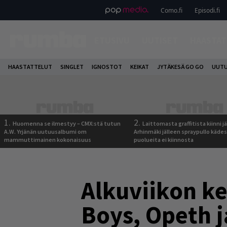
Como.fi
Episodi.fi
ETUSIVU
UUTISET
HAASTAT
HAASTATTELUT
SINGLET
IGNOSTOT
KEIKAT
JYTÄKESÄ GO GO
UUTU
1.
2.
Huomenna se ilmestyy – CMX:stä tutun
Laittomasta graffitista kiinni 
A.W. Yrjänän uutuusalbumi om
Arhinmäki jälleen spraypullo kädes
mammuttimainen kokonaisuus
puolueita ei kiinnosta
Alkuviikon ke
Boys, Opeth j