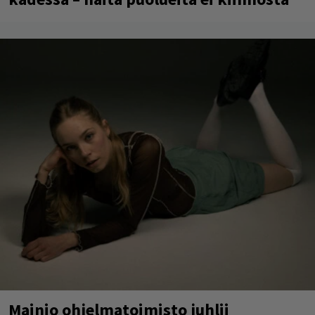
Mainio ohjelmatoimisto juhlii