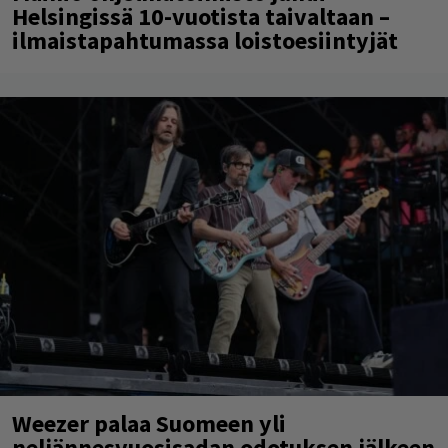
Helsingissä 10-vuotista taivaltaan –
ilmaistapahtumassa loistoesiintyjät
Weezer palaa Suomeen yli
neljännesvuosisadan odotuksen jälkeen