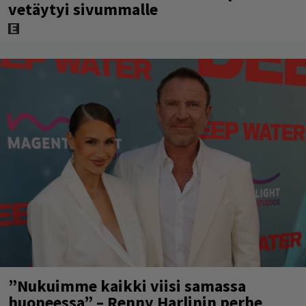
vetäytyi sivummalle
”Nukuimme kaikki viisi samassa
huoneessa” – Renny Harlinin perhe