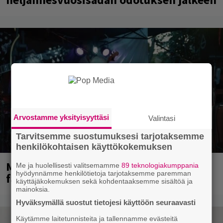
Arvostamme yksityisyyttäsi
Valintasi
Tarvitsemme suostumuksesi tarjotaksemme
henkilökohtaisen käyttökokemuksen
Mainioita uutisia Remu Aaltosen
Me ja huolellisesti valitsemamme
89 teknologiakumppania
hyödynnämme henkilötietoja tarjotaksemme paremman
faneille
käyttäjäkokemuksen sekä kohdentaaksemme sisältöä ja
mainoksia.
Hyväksymällä suostut tietojesi käyttöön seuraavasti
Käytämme laitetunnisteita ja tallennamme evästeitä