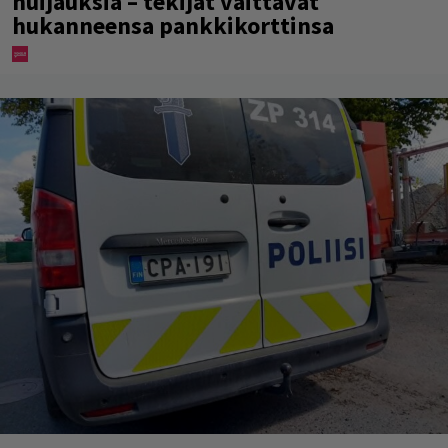
huijauksia – tekijät väittävät
hukanneensa pankkikorttinsa