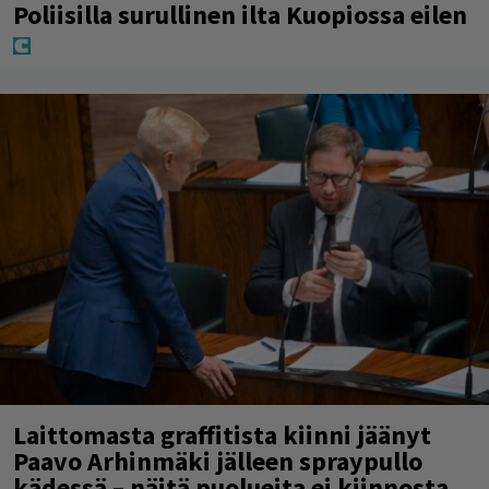
Poliisilla surullinen ilta Kuopiossa eilen
Laittomasta graffitista kiinni jäänyt
Paavo Arhinmäki jälleen spraypullo
kädessä – näitä puolueita ei kiinnosta