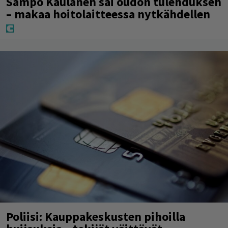
Sampo Kaulanen sai oudon tulehduksen
– makaa hoitolaitteessa nytkähdellen
Poliisi: Kauppakeskusten pihoilla