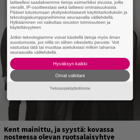
laitteellesi saadaksemme tietoja esimerkiksi sivuista, joilla
vierailit, IP-osoitteestasi sekä laitteesi ominaisuuksista.
Pääset tutustumaan yksityiskohtaisesti käyttötarkoituksiin ja
teknologiakumppaneihimme seuraavalla välilehdellä.
Hylkääminen voi vaikuttaa sivuston toimivuuteen ja
käytettävyyteen.
Jotkin teknologiamme voivat käsitellä tietoja myös ilman
suostumusta, jos niillä on siihen oikeutettu peruste. Voit
vastustaa tätä tai muuttaa asetuksiasi milloin tahansa
seuraavalla välilehdellä.
Hyväksyn kaikki
Omat valintani
Tietosuojakäytäntömme
Kent mainittu, ja syystä: kovassa
nosteessa olevan ruotsalaisyhtye