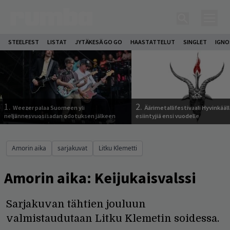
STEELFEST
LISTAT
JYTÄKESÄ GO GO
HAASTATTELUT
SINGLET
IGN
1.
2.
Weezer palaa Suomeen yli
Äärimetallifestivaali Hyvinkäällä
neljännesvuosisadan odotuksen jälkeen
esiintyjiä ensi vuodelle
Amorin aika
sarjakuvat
Litku Klemetti
Amorin aika: Keijukaisvalssi
Sarjakuvan tähtien jouluun
valmistaudutaan Litku Klemetin soidessa.