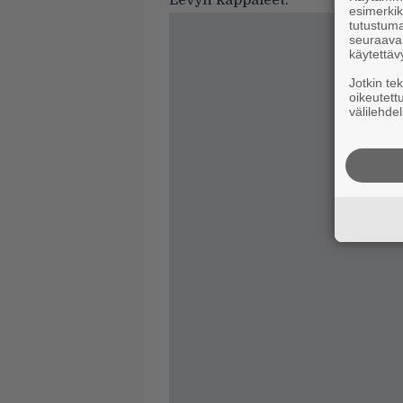
Levyn kappaleet:
esimerkiks
tutustuma
seuraaval
käytettäv
Jotkin te
oikeutett
välilehdel