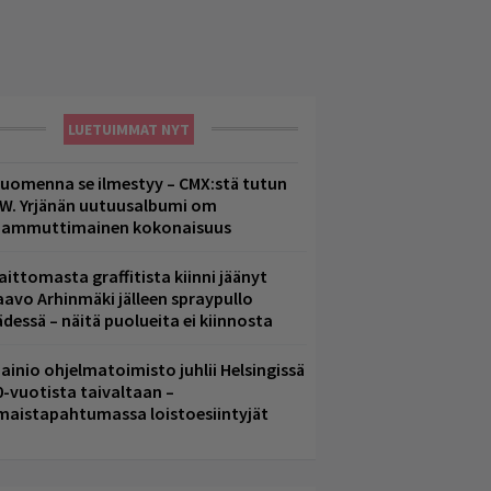
LUETUIMMAT NYT
uomenna se ilmestyy – CMX:stä tutun
.W. Yrjänän uutuusalbumi om
ammuttimainen kokonaisuus
aittomasta graffitista kiinni jäänyt
aavo Arhinmäki jälleen spraypullo
ädessä – näitä puolueita ei kiinnosta
ainio ohjelmatoimisto juhlii Helsingissä
0-vuotista taivaltaan –
lmaistapahtumassa loistoesiintyjät