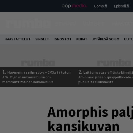
Como.fi
Episodi.fi
ETUSIVU
UUTISET
HAASTAT
HAASTATTELUT
SINGLET
IGNOSTOT
KEIKAT
JYTÄKESÄ GO GO
UUTU
1.
2.
Huomenna se ilmestyy – CMX:stä tutun
Laittomasta graffitista kiinni 
A.W. Yrjänän uutuusalbumi om
Arhinmäki jälleen spraypullo kädes
mammuttimainen kokonaisuus
puolueita ei kiinnosta
Amorphis palj
kansikuvan