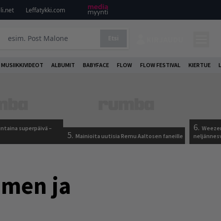
i.net
Leffatykki.com
Etsi
KIRJAUDU
MUSIIKKIVIDEOT
ALBUMIT
BABYFACE
FLOW
FLOW FESTIVAL
KIERTUE
6.
ntaina superpäivä –
Weezer
5.
Mainioita uutisia Remu Aaltosen faneille
neljännes
imen ja