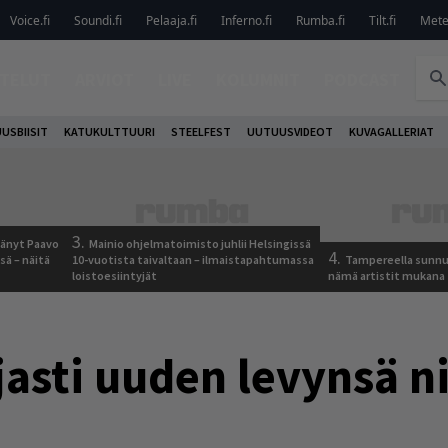
Voice.fi
Soundi.fi
Pelaaja.fi
Inferno.fi
Rumba.fi
Tilt.fi
Metel
TELUT
ARVIOT
LIVE
KOLUMNIT
PODCAST
USBIISIT
KATUKULTTUURI
STEELFEST
UUTUUSVIDEOT
KUVAGALLERIAT
3.
jäänyt Paavo
Mainio ohjelmatoimisto juhlii Helsingissä
4.
sä – näitä
10-vuotista taivaltaan – ilmaistapahtumassa
Tampereella sunnu
loistoesiintyjät
nämä artistit mukana
asti uuden levynsä n