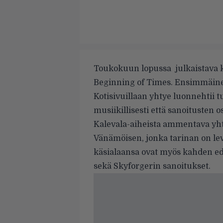
Toukokuun lopussa julkaistava
Beginning of Times. Ensimmäinen
Kotisivuillaan yhtye luonnehtii
musiikillisesti että sanoitusten os
Kalevala-aiheista ammentava yht
Vänämöisen, jonka tarinan on le
käsialaansa ovat myös kahden ed
sekä Skyforgerin sanoitukset.