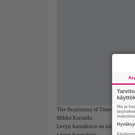
Ar
Tarvit
käytt
Me ja huo
The Beginning of Times on yhtye
tarjotak
mainoksi
Mikko Karmila.
Hyväksym
Levyn kansikuva on nähtävissä
y
Käytämme 