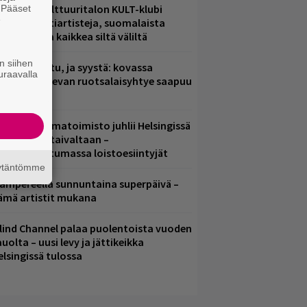
elsingin Kulttuuritalon KULT-klubi
. Pääset
e
arjoaa kulttiartisteja, suomalaista
saamista ja kaikkea siltä väliltä
n siihen
ent mainittu, ja syystä: kovassa
uraavalla
osteessa olevan ruotsalaisyhtye saapuu
uomeen
ainio ohjelmatoimisto juhlii Helsingissä
0-vuotista taivaltaan –
lmaistapahtumassa loistoesiintyjät
äytäntömme
ampereella sunnuntaina superpäivä –
ämä artistit mukana
lind Channel palaa puolentoista vuoden
uolta – uusi levy ja jättikeikka
elsingissä tulossa