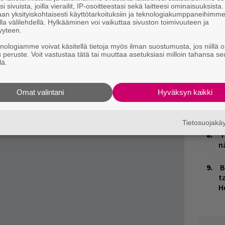
H
i sivuista, joilla vierailit, IP-osoitteestasi sekä laitteesi ominaisuuksista
an yksityiskohtaisesti käyttötarkoituksiin ja teknologiakumppaneihimm
t
la välilehdellä. Hylkääminen voi vaikuttaa sivuston toimivuuteen ja
o
yyteen.
knologiamme voivat käsitellä tietoja myös ilman suostumusta, jos niillä o
K
u peruste. Voit vastustaa tätä tai muuttaa asetuksiasi milloin tahansa se
n
lä.
S
M
Omat valintani
Hyväksyn kaikki
1
i
Tietosuojak
T
n
B
ta
H