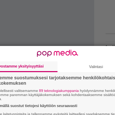
W
n
H
vostamme yksityisyyttäsi
Valintasi
A
m
semme suostumuksesi tarjotaksemme henkilökohtai
ökokemuksen
L
P
lellisesti valitsemamme
89 teknologiakumppania
hyödynnämme henkilö
en itsensä tuottama ja sen on miksannut
semme paremman käyttäjäkokemuksen sekä kohdentaaksemme sisältöä
k
a.
ällä suostut tietojesi käyttöön seuraavasti
M
htyeen nettisivuilla.
laitetunnisteita ja tallennamme evästeitä laitteellesi saadaksemme tie