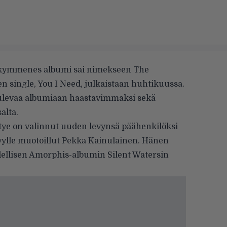
 kymmenes albumi sai nimekseen The
 single, You I Need, julkaistaan huhtikuussa.
 tulevaa albumiaan haastavimmaksi sekä
alta.
ye on valinnut uuden levynsä päähenkilöksi
vylle muotoillut Pekka Kainulainen. Hänen
ellisen Amorphis-albumin Silent Watersin