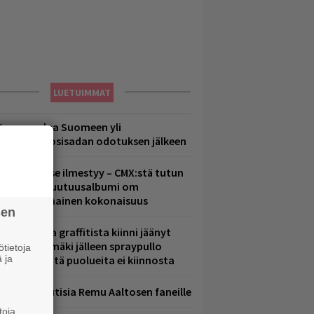
LUETUIMMAT
eezer palaa Suomeen yli
eljännesvuosisadan odotuksen jälkeen
uomenna se ilmestyy – CMX:stä tutun
.W. Yrjänän uutuusalbumi om
ammuttimainen kokonaisuus
sen
aittomasta graffitista kiinni jäänyt
aavo Arhinmäki jälleen spraypullo
tietoja
 ja
ädessä – näitä puolueita ei kiinnosta
ainioita uutisia Remu Aaltosen faneille
toja