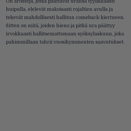
On artisteja, jotka päättävät uransa tyylikkäästi
huipulla, elelevät makoisasti rojaltien avulla ja
tekevät mahdollisesti hallitun comeback-kiertueen.
Sitten on niitä, joiden hieno ja pitkä ura päättyy
irvokkaasti hallitsemattomaan syöksylaskuun, joka
pahimmillaan tahrii vuosikymmenten saavutukset.