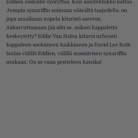
Eddien niskoille vyöryttää. Kun ääniteknikko laittaa
Jumpin synariffin soimaan väärältä taajudelta, on
jopa maailman nopein kitaristi aseeton.
Askarruttamaan jää silti se, miksei kappaletta
keskeytetty? Eddie Van Halen kitaroi urheasti
kappaleen sooloineen kaikkineen ja David Lee Roth
laulaa välillä Eddien, välillä massiivisen synariffin
mukaan. On se vaan penteleen hauska!