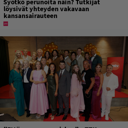
Syötkö perunoita näin? Tutkijat
löysivät yhteyden vakavaan
kansansairauteen