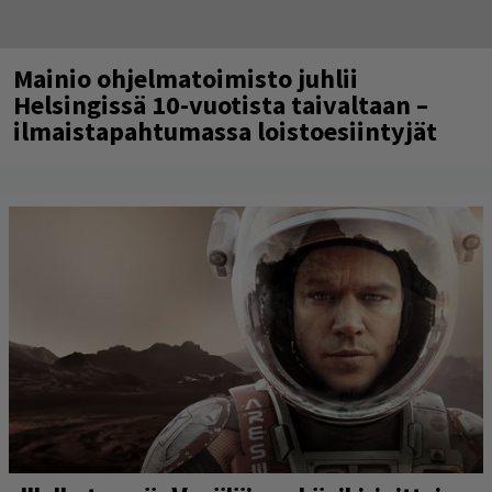
Mainio ohjelmatoimisto juhlii
Helsingissä 10-vuotista taivaltaan –
ilmaistapahtumassa loistoesiintyjät