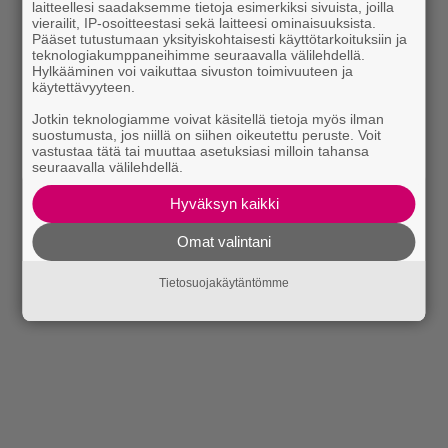
laitteellesi saadaksemme tietoja esimerkiksi sivuista, joilla
Lue myös:
Tilaa Rumban uutiskirje ja tiedät mistä
vierailit, IP-osoitteestasi sekä laitteesi ominaisuuksista.
Pääset tutustumaan yksityiskohtaisesti käyttötarkoituksiin ja
kahvitauolla puhutaan! Nappaa ajankohtaiset musiikin
teknologiakumppaneihimme seuraavalla välilehdellä.
Hylkääminen voi vaikuttaa sivuston toimivuuteen ja
uutiset ja puheenaiheet suoraan sähköpostiin tästä.
käytettävyyteen.
Jotkin teknologiamme voivat käsitellä tietoja myös ilman
suostumusta, jos niillä on siihen oikeutettu peruste. Voit
vastustaa tätä tai muuttaa asetuksiasi milloin tahansa
seuraavalla välilehdellä.
Hyväksyn kaikki
Omat valintani
Tietosuojakäytäntömme