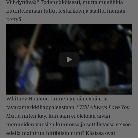
Viihdyttävää? Todennäköisesti, mutta musiikkia
kuuntelemaan tullut festarikävijä saattoi hieman
pettyä.
Whitney Houston tunnetaan äänestään ja
tavaramerkkikappaleestaan
I Will Always Love You
.
Mutta miten käy, kun ääni ei olekaan aivan
menneiden vuosien kunnossa ja settilistassa seisoo
edellä mainitun hittibiisin nimi? Käsissä ovat