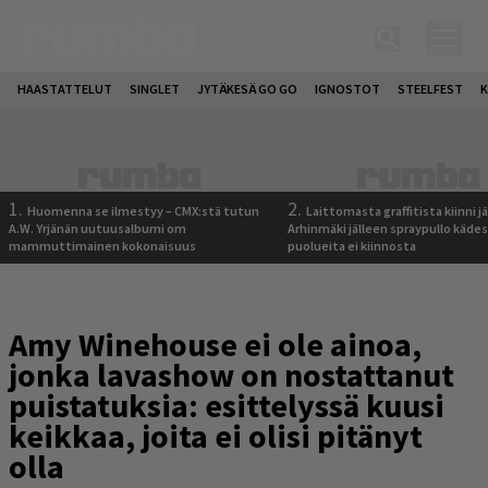
HAASTATTELUT
SINGLET
JYTÄKESÄ GO GO
IGNOSTOT
STEELFEST
K
1.
2.
Huomenna se ilmestyy – CMX:stä tutun
Laittomasta graffitista kiinni 
A.W. Yrjänän uutuusalbumi om
Arhinmäki jälleen spraypullo kädes
mammuttimainen kokonaisuus
puolueita ei kiinnosta
Amy Winehouse ei ole ainoa,
jonka lavashow on nostattanut
puistatuksia: esittelyssä kuusi
keikkaa, joita ei olisi pitänyt
olla