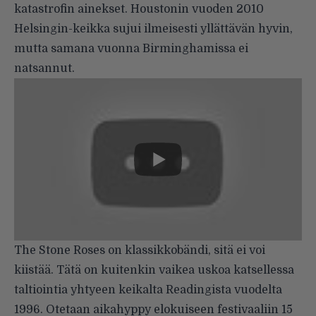
katastrofin ainekset. Houstonin vuoden 2010
Helsingin-keikka sujui ilmeisesti yllättävän hyvin,
mutta samana vuonna Birminghamissa ei
natsannut.
The Stone Roses on klassikkobändi, sitä ei voi
kiistää. Tätä on kuitenkin vaikea uskoa katsellessa
taltiointia yhtyeen keikalta Readingista vuodelta
1996. Otetaan aikahyppy elokuiseen festivaaliin 15