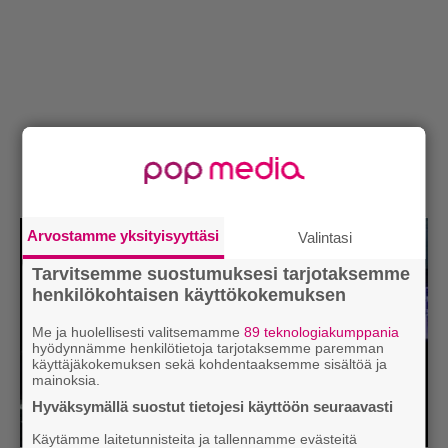
Arvostamme yksityisyyttäsi
Valintasi
Tarvitsemme suostumuksesi tarjotaksemme
henkilökohtaisen käyttökokemuksen
Me ja huolellisesti valitsemamme
89 teknologiakumppania
hyödynnämme henkilötietoja tarjotaksemme paremman
käyttäjäkokemuksen sekä kohdentaaksemme sisältöä ja
mainoksia.
Hyväksymällä suostut tietojesi käyttöön seuraavasti
Käytämme laitetunnisteita ja tallennamme evästeitä