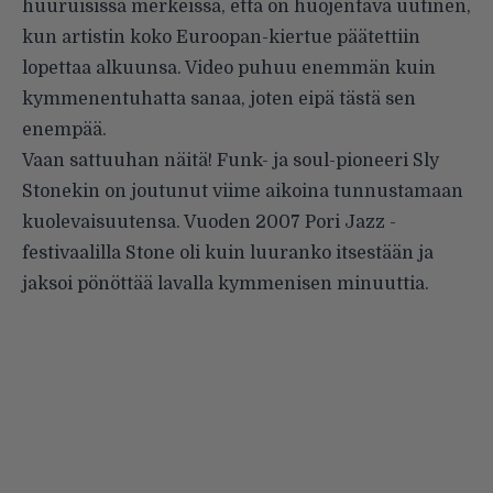
huuruisissa merkeissä, että on huojentava uutinen,
kun artistin koko Euroopan-kiertue päätettiin
lopettaa alkuunsa. Video puhuu enemmän kuin
kymmenentuhatta sanaa, joten eipä tästä sen
enempää.
Vaan sattuuhan näitä! Funk- ja soul-pioneeri Sly
Stonekin on joutunut viime aikoina tunnustamaan
kuolevaisuutensa. Vuoden 2007 Pori Jazz -
festivaalilla Stone oli kuin luuranko itsestään ja
jaksoi pönöttää lavalla kymmenisen minuuttia.