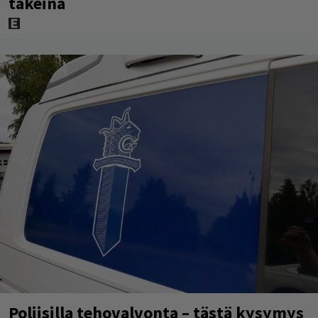
takeina
Poliisilla tehovalvonta – tästä kysymys