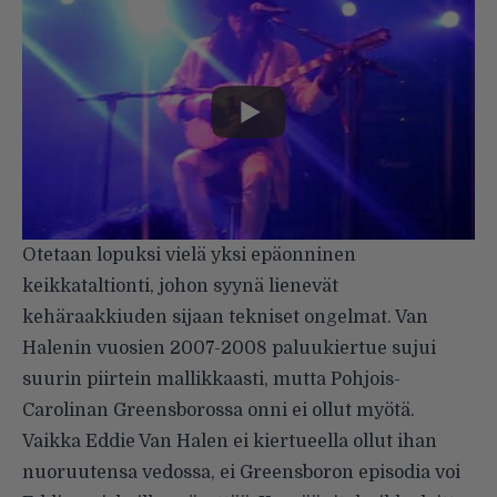
Otetaan lopuksi vielä yksi epäonninen
keikkataltionti, johon syynä lienevät
kehäraakkiuden sijaan tekniset ongelmat. Van
Halenin vuosien 2007-2008 paluukiertue sujui
suurin piirtein mallikkaasti, mutta Pohjois-
Carolinan Greensborossa onni ei ollut myötä.
Vaikka Eddie Van Halen ei kiertueella ollut ihan
nuoruutensa vedossa, ei Greensboron episodia voi