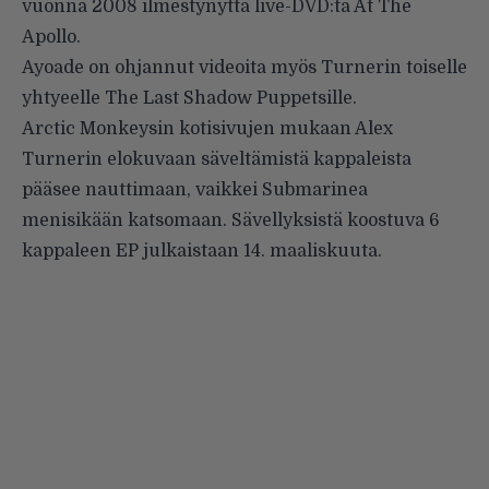
vuonna 2008 ilmestynyttä live-DVD:tä At The
Apollo.
Ayoade on ohjannut videoita myös Turnerin toiselle
yhtyeelle The Last Shadow Puppetsille.
Arctic Monkeysin kotisivujen mukaan Alex
Turnerin elokuvaan säveltämistä kappaleista
pääsee nauttimaan, vaikkei Submarinea
menisikään katsomaan. Sävellyksistä koostuva 6
kappaleen EP julkaistaan 14. maaliskuuta.