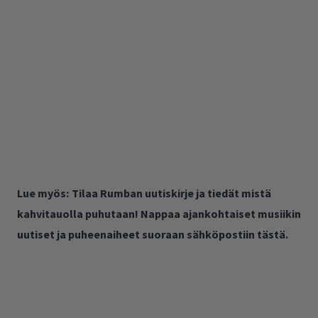
Lue myös:
Tilaa Rumban uutiskirje ja tiedät mistä
kahvitauolla puhutaan! Nappaa ajankohtaiset musiikin
uutiset ja puheenaiheet suoraan sähköpostiin tästä.