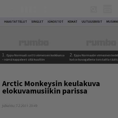
HAASTATTELUT
SINGLET
IGNOSTOT
KEIKAT
UUTUUSBIISIT
MUSIIKK
1.
2.
Eppu Normaali soitti viimeisen keikkansa
Eppu Normaalin viimeinen keik
– nämä kappaleet sillä kuultiin
katso kuvagalleria torstailta täält
Arctic Monkeysin keulakuva
elokuvamusiikin parissa
Julkaistu:
7.2.2011 20:49