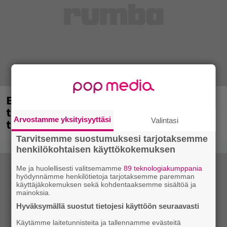
Eppu Normaalin viimeinen keikka
tänään – katso kuvagalleria torstailta
Arvostamme yksityisyyttäsi
Valintasi
täältä
Tarvitsemme suostumuksesi tarjotaksemme
henkilökohtaisen käyttökokemuksen
Me ja huolellisesti valitsemamme
89 teknologiakumppania
hyödynnämme henkilötietoja tarjotaksemme paremman
käyttäjäkokemuksen sekä kohdentaaksemme sisältöä ja
mainoksia.
Hyväksymällä suostut tietojesi käyttöön seuraavasti
Käytämme laitetunnisteita ja tallennamme evästeitä