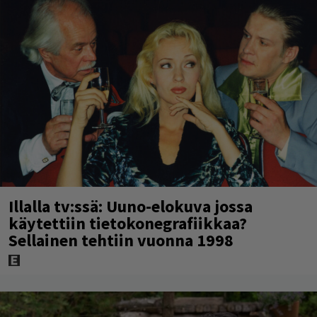
Illalla tv:ssä: Uuno-elokuva jossa
käytettiin tietokonegrafiikkaa?
Sellainen tehtiin vuonna 1998