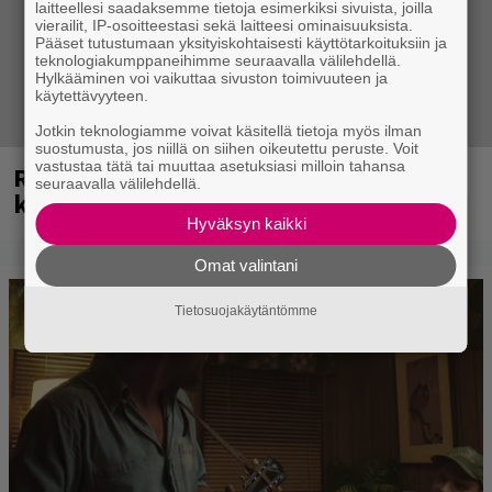
laitteellesi saadaksemme tietoja esimerkiksi sivuista, joilla
vierailit, IP-osoitteestasi sekä laitteesi ominaisuuksista.
Pääset tutustumaan yksityiskohtaisesti käyttötarkoituksiin ja
teknologiakumppaneihimme seuraavalla välilehdellä.
Hylkääminen voi vaikuttaa sivuston toimivuuteen ja
käytettävyyteen.
Jotkin teknologiamme voivat käsitellä tietoja myös ilman
suostumusta, jos niillä on siihen oikeutettu peruste. Voit
vastustaa tätä tai muuttaa asetuksiasi milloin tahansa
Rushin Neil Peartista ilmestyy ensi
seuraavalla välilehdellä.
kuussa dokumentti
Hyväksyn kaikki
Omat valintani
Tietosuojakäytäntömme