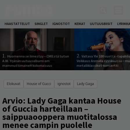
HAASTATTELUT
SINGLET
IGNOSTOT
KEIKAT
UUTUUSBIISIT
LYRIIKK
1.
2.
Huomenna se ilmestyy – CMX:stä tutun
Valtava Yle 100 vuotta -tapah
A.W. Yrjänän uutuusalbumi om
Veikkaus Arenalla syyskuussa – m
mammuttimainen kokonaisuus
metalliklassikot-konsertti
Elokuvat
House of Gucci
ignostot
Lady Gaga
Arvio: Lady Gaga kantaa House
of Guccia harteillaan –
saippuaooppera muotitalossa
menee campin puolelle