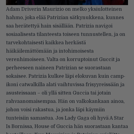
Adam Driverin Maurizio on melko yksiulotteinen
hahmo, joka elää Patrizian sätkynukkena, kunnes
saa herätettyä hain sisällään. Patrizia navigoi
sosiaalisesta tilanteesta toiseen tunnustellen, ja on
tarvekohtaisesti kaikkea herkästä
häikäilemättömään ja intohimoisesta
verenhimoiseen. Valta on korruptoinut Guccit ja
perheeseen naineen Patrizian se suorastaan
sokaisee. Patrizia kulkee läpi elokuvan kuin camp-
ikoni catwalkilla alati vaihtuvissa frisyyreissään ja
asusteissaan – oli yllä sitten Guccia tai jotain
rahvaanomaisempaa. Hän on valkokankaan ainoa,
johon voisi rakastua, ja jonka läpi käymiin
tunteisiin samastua. Jos Lady Gaga oli hyvä A Star
Is Bornissa, House of Guccia hän suorastaan kantaa