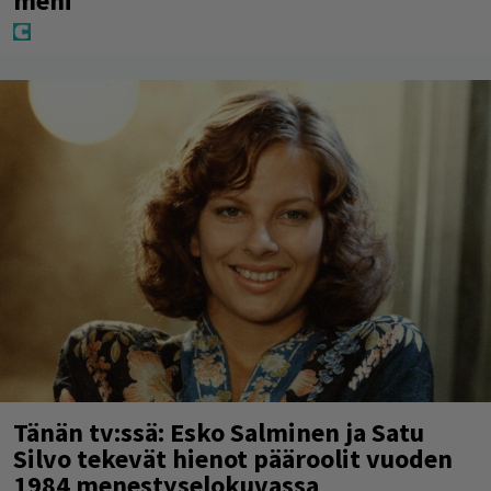
meni
Tänän tv:ssä: Esko Salminen ja Satu
Silvo tekevät hienot pääroolit vuoden
1984 menestyselokuvassa