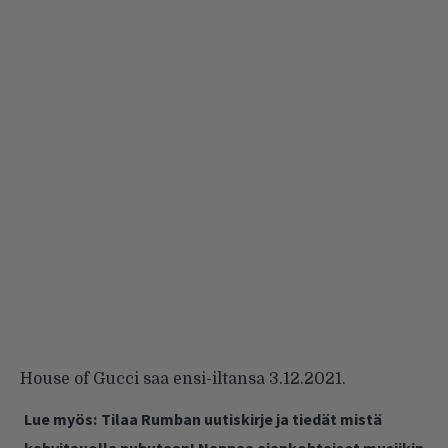
House of Gucci saa ensi-iltansa 3.12.2021.
Lue myös:
Tilaa Rumban uutiskirje ja tiedät mistä
kahvitauolla puhutaan! Nappaa ajankohtaiset musiikin