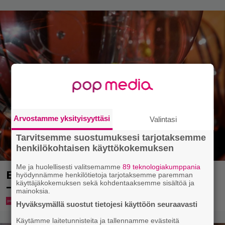
Arvostamme yksityisyyttäsi
Valintasi
Tarvitsemme suostumuksesi tarjotaksemme
henkilökohtaisen käyttökokemuksen
Me ja huolellisesti valitsemamme
89 teknologiakumppania
Eurojackpotista 80 000 euroa Suomeen
hyödynnämme henkilötietoja tarjotaksemme paremman
– tänne
käyttäjäkokemuksen sekä kohdentaaksemme sisältöä ja
mainoksia.
Hyväksymällä suostut tietojesi käyttöön seuraavasti
Käytämme laitetunnisteita ja tallennamme evästeitä