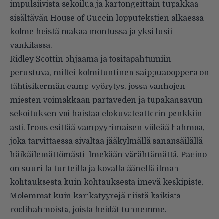
impulsiivista sekoilua ja kartongeittain tupakkaa
sisältävän House of Guccin lopputekstien alkaessa
kolme heistä makaa montussa ja yksi lusii
vankilassa.
Ridley Scottin ohjaama ja tositapahtumiin
perustuva, miltei kolmituntinen saippuaooppera on
tähtisikermän camp-vyörytys, jossa vanhojen
miesten voimakkaan partaveden ja tupakansavun
sekoituksen voi haistaa elokuvateatterin penkkiin
asti. Irons esittää vampyyrimaisen viileää hahmoa,
joka tarvittaessa sivaltaa jääkylmällä sanansäilällä
häikäilemättömästi ilmekään värähtämättä. Pacino
on suurilla tunteilla ja kovalla äänellä ilman
kohtauksesta kuin kohtauksesta imevä keskipiste.
Molemmat kuin karikatyyrejä niistä kaikista
roolihahmoista, joista heidät tunnemme.