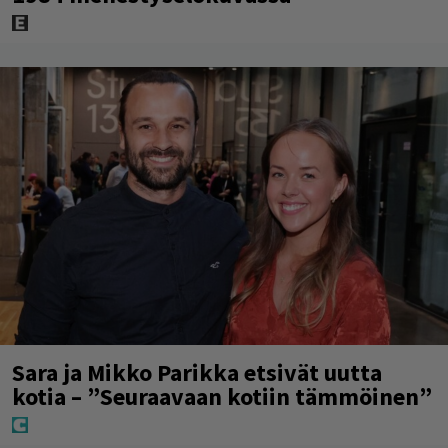
Sara ja Mikko Parikka etsivät uutta
kotia – ”Seuraavaan kotiin tämmöinen”