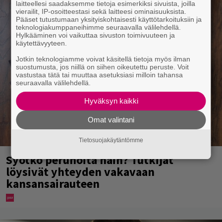
laitteellesi saadaksemme tietoja esimerkiksi sivuista, joilla
vierailit, IP-osoitteestasi sekä laitteesi ominaisuuksista.
Pääset tutustumaan yksityiskohtaisesti käyttötarkoituksiin ja
teknologiakumppaneihimme seuraavalla välilehdellä.
Hylkääminen voi vaikuttaa sivuston toimivuuteen ja
käytettävyyteen.
Jotkin teknologiamme voivat käsitellä tietoja myös ilman
suostumusta, jos niillä on siihen oikeutettu peruste. Voit
vastustaa tätä tai muuttaa asetuksiasi milloin tahansa
seuraavalla välilehdellä.
Hyväksyn kaikki
Omat valintani
Tietosuojakäytäntömme
Syötkö perunoita näin? Tutkijat
löysivät yhteyden vakavaan
kansansairauteen