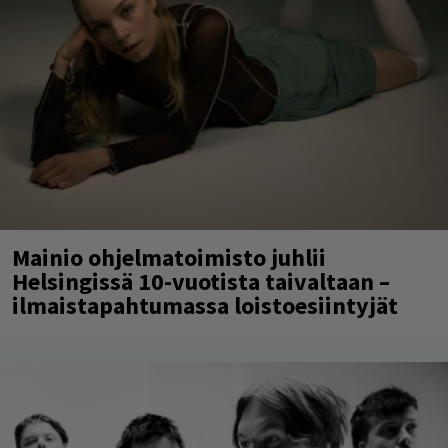
Mainio ohjelmatoimisto juhlii
Helsingissä 10-vuotista taivaltaan –
ilmaistapahtumassa loistoesiintyjät