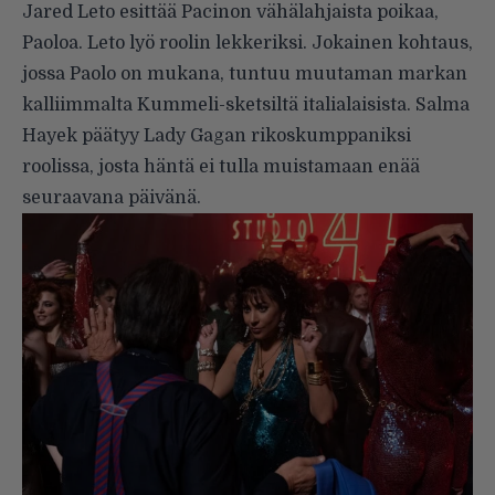
Jared Leto esittää Pacinon vähälahjaista poikaa,
Paoloa. Leto lyö roolin lekkeriksi. Jokainen kohtaus,
jossa Paolo on mukana, tuntuu muutaman markan
kalliimmalta Kummeli-sketsiltä italialaisista. Salma
Hayek päätyy Lady Gagan rikoskumppaniksi
roolissa, josta häntä ei tulla muistamaan enää
seuraavana päivänä.