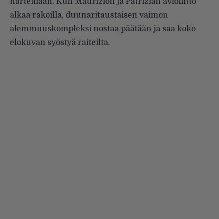
harteillaan. Kun Maurizion ja Patrizian avioliitto
alkaa rakoilla, duunaritaustaisen vaimon
alemmuuskompleksi nostaa päätään ja saa koko
elokuvan syöstyä raiteilta.