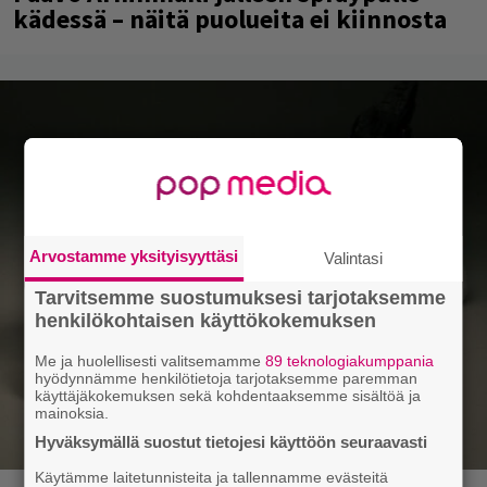
kädessä – näitä puolueita ei kiinnosta
Arvostamme yksityisyyttäsi
Valintasi
Tarvitsemme suostumuksesi tarjotaksemme
henkilökohtaisen käyttökokemuksen
Me ja huolellisesti valitsemamme
89 teknologiakumppania
hyödynnämme henkilötietoja tarjotaksemme paremman
käyttäjäkokemuksen sekä kohdentaaksemme sisältöä ja
mainoksia.
Hyväksymällä suostut tietojesi käyttöön seuraavasti
Käytämme laitetunnisteita ja tallennamme evästeitä