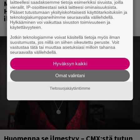
Mainio ohjelmatoimisto juhlii
laitteellesi saadaksemme tietoja esimerkiksi sivuista, joilla
vierailit, IP-osoitteestasi sekä laitteesi ominaisuuksista.
Helsingissä 10-vuotista taivaltaan –
Pääset tutustumaan yksityiskohtaisesti käyttötarkoituksiin ja
ilmaistapahtumassa loistoesiintyjät
teknologiakumppaneihimme seuraavalla välilehdellä.
Hylkääminen voi vaikuttaa sivuston toimivuuteen ja
käytettävyyteen.
Jotkin teknologiamme voivat käsitellä tietoja myös ilman
suostumusta, jos niillä on siihen oikeutettu peruste. Voit
vastustaa tätä tai muuttaa asetuksiasi milloin tahansa
seuraavalla välilehdellä.
Hyväksyn kaikki
Omat valintani
Tietosuojakäytäntömme
Huomenna se ilmestyy – CMX:stä tutun