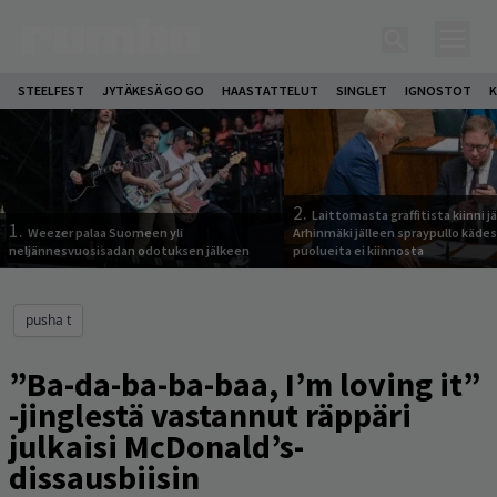
STEELFEST
JYTÄKESÄ GO GO
HAASTATTELUT
SINGLET
IGNOSTOT
K
2.
Laittomasta graffitista kiinni 
1.
Weezer palaa Suomeen yli
Arhinmäki jälleen spraypullo kädes
neljännesvuosisadan odotuksen jälkeen
puolueita ei kiinnosta
pusha t
”Ba-da-ba-ba-baa, I’m loving it”
-jinglestä vastannut räppäri
julkaisi McDonald’s-
dissausbiisin