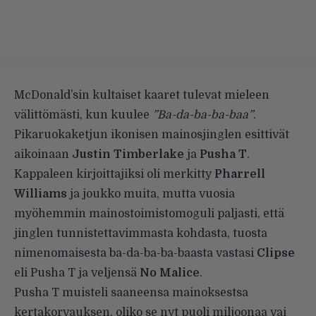
McDonald’sin kultaiset kaaret tulevat mieleen
välittömästi, kun kuulee
”Ba-da-ba-ba-baa”
.
Pikaruokaketjun ikonisen mainosjinglen esittivät
aikoinaan
Justin Timberlake
ja
Pusha T
.
Kappaleen kirjoittajiksi oli merkitty
Pharrell
Williams
ja joukko muita, mutta vuosia
myöhemmin mainostoimistomoguli paljasti, että
jinglen tunnistettavimmasta kohdasta, tuosta
nimenomaisesta ba-da-ba-ba-baasta vastasi
Clipse
eli Pusha T ja veljensä
No Malice
.
Pusha T muisteli saaneensa mainoksestsa
kertakorvauksen, oliko se nyt puoli miljoonaa vai