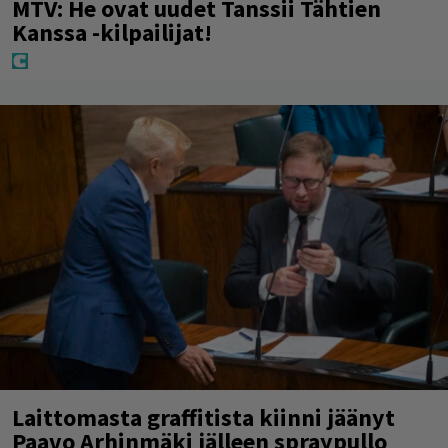
MTV: He ovat uudet Tanssii Tähtien
Kanssa -kilpailijat!
Laittomasta graffitista kiinni jäänyt
Paavo Arhinmäki jälleen spraypullo