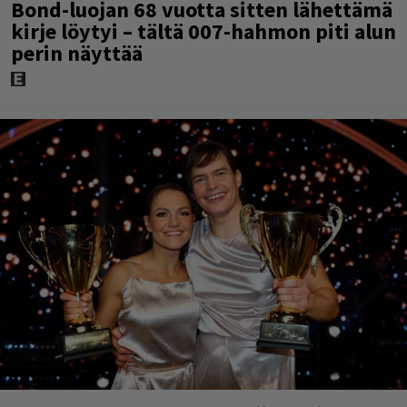
Bond-luojan 68 vuotta sitten lähettämä
kirje löytyi – tältä 007-hahmon piti alun
perin näyttää