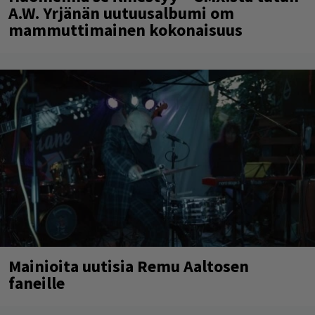
A.W. Yrjänän uutuusalbumi om
mammuttimainen kokonaisuus
Mainioita uutisia Remu Aaltosen
faneille