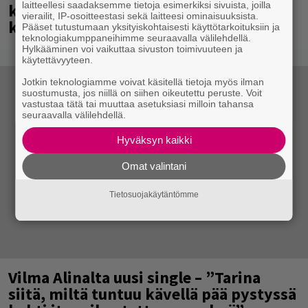
laitteellesi saadaksemme tietoja esimerkiksi sivuista, joilla
katso kuvagalleria Ola Salosta ja
vierailit, IP-osoitteestasi sekä laitteesi ominaisuuksista.
kumppaneista täältä
Pääset tutustumaan yksityiskohtaisesti käyttötarkoituksiin ja
teknologiakumppaneihimme seuraavalla välilehdellä.
Hylkääminen voi vaikuttaa sivuston toimivuuteen ja
käytettävyyteen.
Jotkin teknologiamme voivat käsitellä tietoja myös ilman
suostumusta, jos niillä on siihen oikeutettu peruste. Voit
vastustaa tätä tai muuttaa asetuksiasi milloin tahansa
seuraavalla välilehdellä.
Hyväksyn kaikki
Omat valintani
Tietosuojakäytäntömme
Vilma Alinalta uusi single – ”Tarina
siitä, miltä tuntuu kävellä pää pystyssä