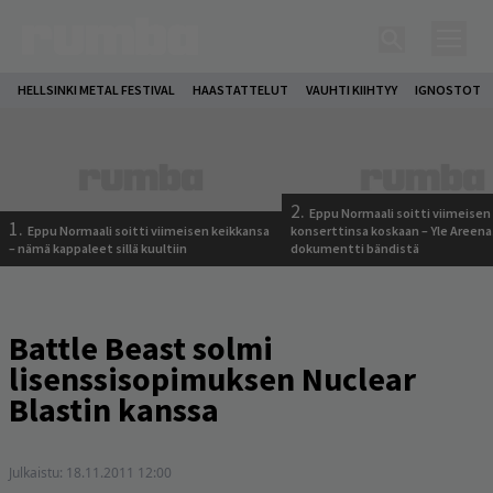
HELLSINKI METAL FESTIVAL
HAASTATTELUT
VAUHTI KIIHTYY
IGNOSTOT
2.
Eppu Normaali soitti viimeisen
1.
Eppu Normaali soitti viimeisen keikkansa
konserttinsa koskaan – Yle Areena
– nämä kappaleet sillä kuultiin
dokumentti bändistä
Battle Beast solmi
lisenssisopimuksen Nuclear
Blastin kanssa
Julkaistu:
18.11.2011 12:00