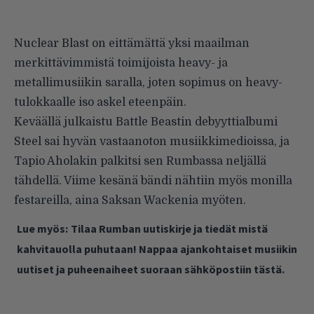
Nuclear Blast on eittämättä yksi maailman
merkittävimmistä toimijoista heavy- ja
metallimusiikin saralla, joten sopimus on heavy-
tulokkaalle iso askel eteenpäin.
Keväällä julkaistu Battle Beastin debyyttialbumi
Steel
sai hyvän vastaanoton musiikkimedioissa, ja
Tapio Aholakin palkitsi sen Rumbassa
neljällä
tähdellä
. Viime kesänä bändi nähtiin myös monilla
festareilla, aina Saksan Wackenia myöten.
Lue myös:
Tilaa Rumban uutiskirje ja tiedät mistä
kahvitauolla puhutaan! Nappaa ajankohtaiset musiikin
uutiset ja puheenaiheet suoraan sähköpostiin tästä.