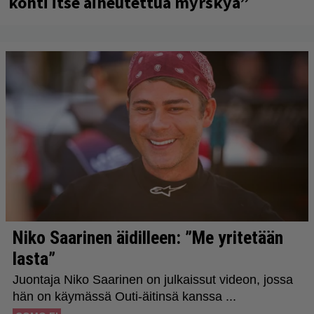
kohti itse aiheutettua myrskyä”