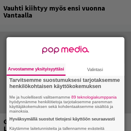
Vauhti kiihtyy myös ensi vuonna
Vantaalla
Arvostamme yksityisyyttäsi
Valintasi
Tarvitsemme suostumuksesi tarjotaksemme
henkilökohtaisen käyttökokemuksen
Me ja huolellisesti valitsemamme
89 teknologiakumppania
hyödynnämme henkilötietoja tarjotaksemme paremman
käyttäjäkokemuksen sekä kohdentaaksemme sisältöä ja
mainoksia.
Hyväksymällä suostut tietojesi käyttöön seuraavasti
Glam rock -yhtye The Ark viihdytti
Logomon Terassikesässä Turussa –
Käytämme laitetunnisteita ja tallennamme evästeitä