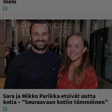
meni
Sara ja Mikko Parikka etsivät uutta
kotia – ”Seuraavaan kotiin tämmöinen”