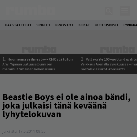
HAASTATTELUT
SINGLET
IGNOSTOT
KEIKAT
UUTUUSBIISIT
LYRIIKK
1.
2.
Huomenna se ilmestyy – CMX:stä tutun
Valtava Yle 100 vuotta -tapah
A.W. Yrjänän uutuusalbumi om
Veikkaus Arenalla syyskuussa – m
mammuttimainen kokonaisuus
metalliklassikot-konsertti
Beastie Boys ei ole ainoa bändi,
joka julkaisi tänä keväänä
lyhytelokuvan
Julkaistu:
17.5.2011 09:55