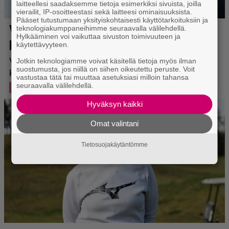
laitteellesi saadaksemme tietoja esimerkiksi sivuista, joilla
vierailit, IP-osoitteestasi sekä laitteesi ominaisuuksista.
Pääset tutustumaan yksityiskohtaisesti käyttötarkoituksiin ja
teknologiakumppaneihimme seuraavalla välilehdellä.
Hylkääminen voi vaikuttaa sivuston toimivuuteen ja
käytettävyyteen.
Jotkin teknologiamme voivat käsitellä tietoja myös ilman
suostumusta, jos niillä on siihen oikeutettu peruste. Voit
vastustaa tätä tai muuttaa asetuksiasi milloin tahansa
seuraavalla välilehdellä.
Hyväksyn kaikki
Omat valintani
Tietosuojakäytäntömme