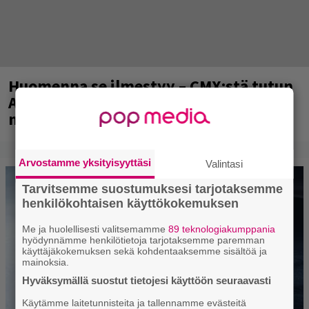
Huomenna se ilmestyy – CMX:stä tutun
A.W. Yrjänän uutuusalbumi om
mammuttimainen kokonaisuus
Arvostamme yksityisyyttäsi
Valintasi
Tarvitsemme suostumuksesi tarjotaksemme
henkilökohtaisen käyttökokemuksen
Me ja huolellisesti valitsemamme
89 teknologiakumppania
hyödynnämme henkilötietoja tarjotaksemme paremman
käyttäjäkokemuksen sekä kohdentaaksemme sisältöä ja
mainoksia.
Hyväksymällä suostut tietojesi käyttöön seuraavasti
Käytämme laitetunnisteita ja tallennamme evästeitä