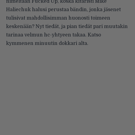
nimeltään Fucked Up, koska kitaristi Mike
Haliechuk halusi perustaa bändin, jonka jäsenet
tulisivat mahdollisimman huonosti toimeen
keskenään? Nyt tiedät, ja pian tiedät pari muutakin
tarinaa velmun hc-yhtyeen takaa. Katso
kymmenen minuutin dokkari alta.