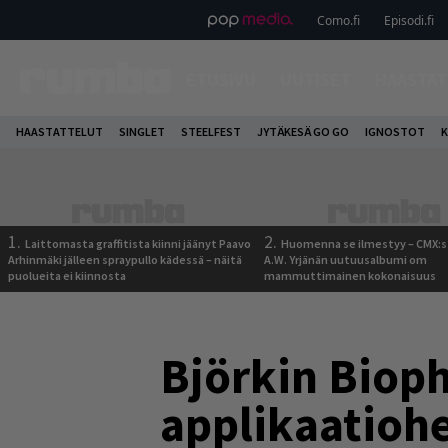
Como.fi
Episodi.fi
ETUSIVU
UUTISET
HAASTAT
HAASTATTELUT
SINGLET
STEELFEST
JYTÄKESÄ GO GO
IGNOSTOT
K
1.
2.
Laittomasta graffitista kiinni jäänyt Paavo
Huomenna se ilmestyy – CMX:s
Arhinmäki jälleen spraypullo kädessä – näitä
A.W. Yrjänän uutuusalbumi om
puolueita ei kiinnosta
mammuttimainen kokonaisuus
Björkin Bioph
applikaatiohel