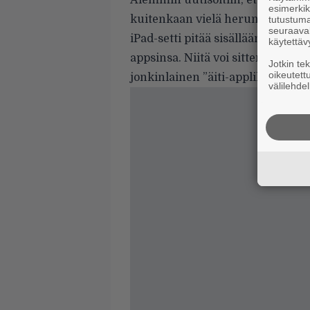
Aiemmin uutisoitiin
, että teos i
esimerkiks
kuitenkaan vielä herunut.
tutustuma
seuraaval
iPad-setti pitää sisällään kymmen
käytettäv
appsinsa. Niitä voi sitten yhdis
Jotkin te
oikeutett
jonkinlainen ”äiti-applikaatio”.
välilehdel