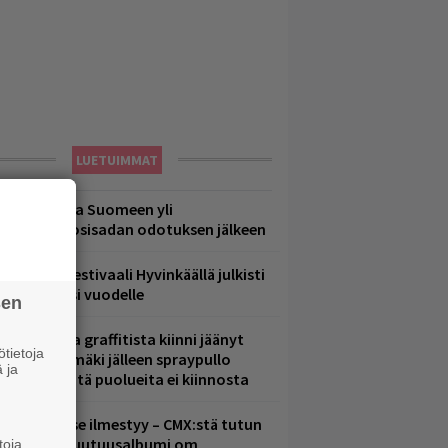
LUETUIMMAT
eezer palaa Suomeen yli
eljännesvuosisadan odotuksen jälkeen
ärimetallifestivaali Hyvinkäällä julkisti
iintyjiä ensi vuodelle
sen
aittomasta graffitista kiinni jäänyt
tietoja
aavo Arhinmäki jälleen spraypullo
 ja
ädessä – näitä puolueita ei kiinnosta
uomenna se ilmestyy – CMX:stä tutun
.W. Yrjänän uutuusalbumi om
toja