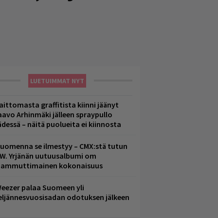
LUETUIMMAT NYT
aittomasta graffitista kiinni jäänyt
aavo Arhinmäki jälleen spraypullo
ädessä – näitä puolueita ei kiinnosta
uomenna se ilmestyy – CMX:stä tutun
.W. Yrjänän uutuusalbumi om
ammuttimainen kokonaisuus
eezer palaa Suomeen yli
eljännesvuosisadan odotuksen jälkeen