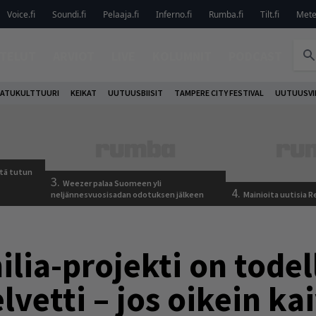
Voice.fi
Soundi.fi
Pelaaja.fi
Inferno.fi
Rumba.fi
Tilt.fi
Metel
TELUT
ARVIOT
LIVE
KOLUMNIT
PODCAST
ATUKULTTUURI
KEIKAT
UUTUUSBIISIT
TAMPERE CITY FESTIVAL
UUTUUSVI
tä tutun
3.
Weezer palaa Suomeen yli
4.
neljännesvuosisadan odotuksen jälkeen
Mainioita uutisia 
ilia-projekti on todel
vetti – jos oikein ka