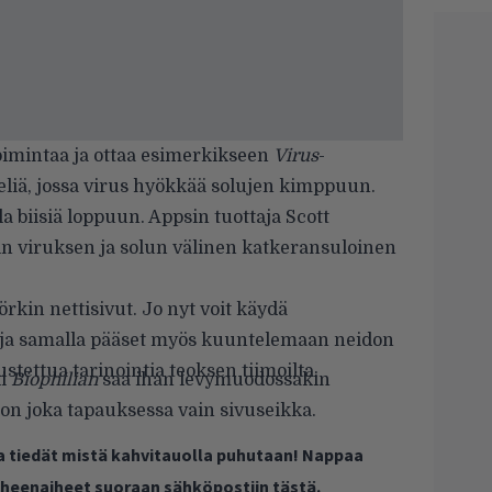
oimintaa ja ottaa esimerkikseen
Virus
-
peliä, jossa virus hyökkää solujen kimppuun.
a biisiä loppuun. Appsin tuottaja Scott
n viruksen ja solun välinen katkeransuloinen
rkin nettisivut. Jo nyt voit käydä
ja samalla pääset myös kuuntelemaan neidon
ustettua tarinointia teoksen tiimoilta.
ki
Biophilian
saa ihan levymuodossakin
 on joka tapauksessa vain sivuseikka.
ja tiedät mistä kahvitauolla puhutaan! Nappaa
puheenaiheet suoraan sähköpostiin tästä.