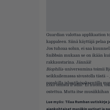
Guardian
valottaa applikaation t
kappaleen. Siinä käyttäjä pelaa 
Jos tuhoaa solun, ei saa kuunnell
Snibbsin mukaan se on ikään kui
rakkaustarina. Jännää!
Biophilia
-universumina toimii Bjö
seikkailemassa sivustolla
tästä
– 
ronskilla islantilaisaksentilla ma
Etkö omista iPadia? Ei huolta, to
ostettua. Mutta itse musiikkihan
Lue myös:
Tilaa Rumban uutiskirje 
ajankohtaiset musiikin uutiset ja 