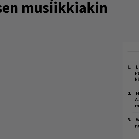
isen musiikkiakin
L
P
k
H
A
m
W
n