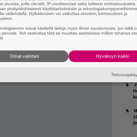
lmestyisi keväällä. Julkaisupäivästä ei tietoja ole
i sivuista, joilla vierailit, IP-osoitteestasi sekä laitteesi ominaisuuksista
m
an yksityiskohtaisesti käyttötarkoituksiin ja teknologiakumppaneihimm
la välilehdellä. Hylkääminen voi vaikuttaa sivuston toimivuuteen ja
en biisiä, joille jokaiselle on ohjelmoitu oma
M
yyteen.
tellä mielensä mukaan. Koko hommaa pyörittää
knologiamme voivat käsitellä tietoja myös ilman suostumusta, jos niillä o
H
u peruste. Voit vastustaa tätä tai muuttaa asetuksiasi milloin tahansa se
lä.
t
o
Omat valintani
Hyväksyn kaikki
K
n
S
Tietosuojak
J
H
k
M
1
i