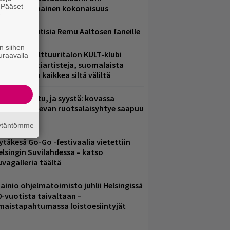
. Pääset
ammuttimainen kokonaisuus
e
ainioita uutisia Remu Aaltosen faneille
n siihen
elsingin Kulttuuritalon KULT-klubi
uraavalla
arjoaa kulttiartisteja, suomalaista
saamista ja kaikkea siltä väliltä
ent mainittu, ja syystä: kovassa
osteessa olevan ruotsalaisyhtye saapuu
uomeen
äytäntömme
ytäkesä Go-Go -festivaalia vietettiin
elsingin Suvilahdessa – katso
uvagalleria täältä
ainio ohjelmatoimisto juhlii Helsingissä
0-vuotista taivaltaan –
lmaistapahtumassa loistoesiintyjät