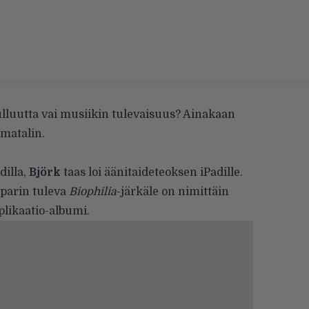
luutta vai musiikin tulevaisuus? Ainakaan
 matalin.
dilla,
Björk
taas loi äänitaideteoksen iPadille.
parin tuleva
Biophilia
-järkäle on nimittäin
ikaatio-albumi.