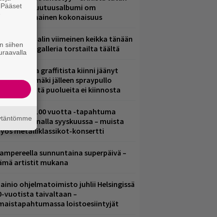
. Pääset
.W. Yrjänän uutuusalbumi om
e
ammuttimainen kokonaisuus
ppu Normaalin viimeinen keikka tänään
n siihen
 katso kuvagalleria torstailta täältä
uraavalla
aittomasta graffitista kiinni jäänyt
aavo Arhinmäki jälleen spraypullo
ädessä – näitä puolueita ei kiinnosta
altava Yle 100 vuotta -tapahtuma
äytäntömme
eikkaus Arenalla syyskuussa – muista
yös metalliklassikot-konsertti
ampereella sunnuntaina superpäivä –
ämä artistit mukana
ainio ohjelmatoimisto juhlii Helsingissä
0-vuotista taivaltaan –
lmaistapahtumassa loistoesiintyjät