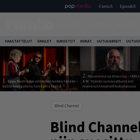
Como.fi
Episodi.fi
ETUSIVU
UUTISET
HAASTAT
HAASTATTELUT
SINGLET
IGNOSTOT
KEIKAT
UUTUUSBIISIT
UUTUUS
2.
Huomenna se ilmestyy – CMX:s
1.
Eppu Normaalin viimeinen keikka tänään –
A.W. Yrjänän uutuusalbumi om
katso kuvagalleria torstailta täältä
mammuttimainen kokonaisuus
Blind Channel
Blind Channel