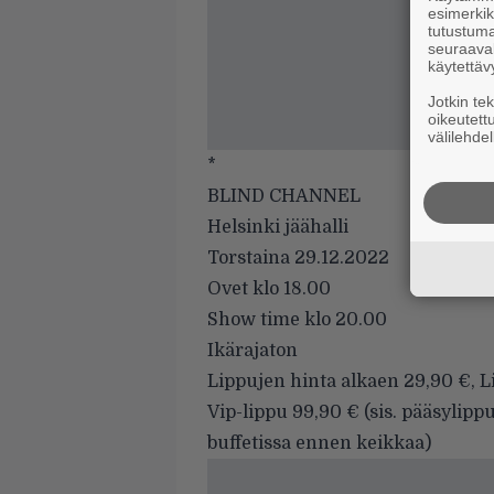
esimerkiks
tutustuma
seuraaval
käytettäv
Jotkin te
oikeutett
välilehdel
*
BLIND CHANNEL
Helsinki jäähalli
Torstaina 29.12.2022
Ovet klo 18.00
Show time klo 20.00
Ikärajaton
Lippujen hinta alkaen 29,90 €, Li
Vip-lippu 99,90 € (sis. pääsylippu
buffetissa ennen keikkaa)