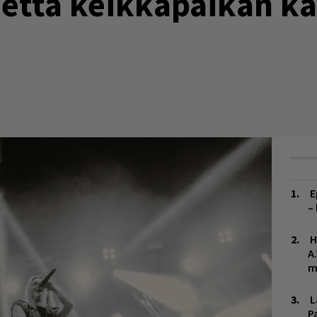
, että keikkapaikan ka
E
–
H
A
m
L
P