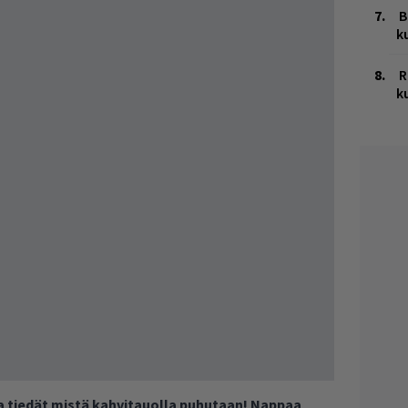
B
k
R
k
ja tiedät mistä kahvitauolla puhutaan! Nappaa