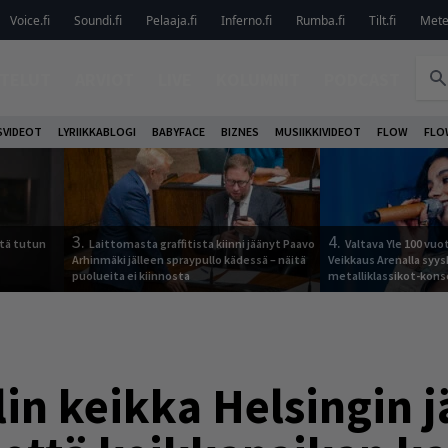
Voice.fi
Soundi.fi
Pelaaja.fi
Inferno.fi
Rumba.fi
Tilt.fi
Metel
TELUT
ARVIOT
LIVE
KOLUMNIT
PODCAST
VIDEOT
LYRIIKKABLOGI
BABYFACE
BIZNES
MUSIIKKIVIDEOT
FLOW
FLO
3.
4.
tä tutun
Laittomasta graffitista kiinni jäänyt Paavo
Valtava Yle 100 vu
Arhinmäki jälleen spraypullo kädessä – näitä
Veikkaus Arenalla syy
puolueita ei kiinnosta
metalliklassikot-kons
in keikka Helsingin j