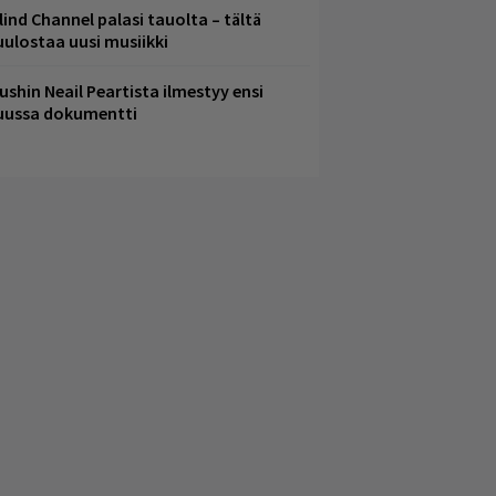
lind Channel palasi tauolta – tältä
uulostaa uusi musiikki
ushin Neail Peartista ilmestyy ensi
uussa dokumentti