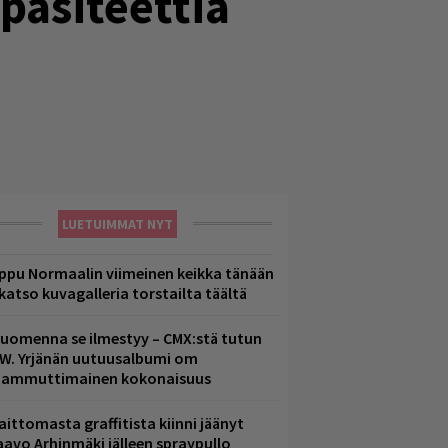
pasiteettia
LUETUIMMAT NYT
ppu Normaalin viimeinen keikka tänään
 katso kuvagalleria torstailta täältä
uomenna se ilmestyy – CMX:stä tutun
.W. Yrjänän uutuusalbumi om
ammuttimainen kokonaisuus
aittomasta graffitista kiinni jäänyt
aavo Arhinmäki jälleen spraypullo