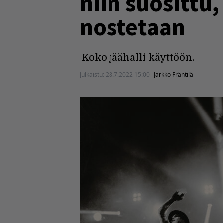
niin suosittu
nostetaan
Koko jäähalli käyttöön.
Julkaistu:
28.7.2022 15:00
Jarkko Fräntilä