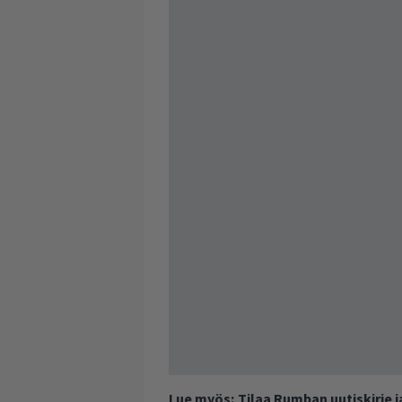
Lue myös:
Tilaa Rumban uutiskirje 