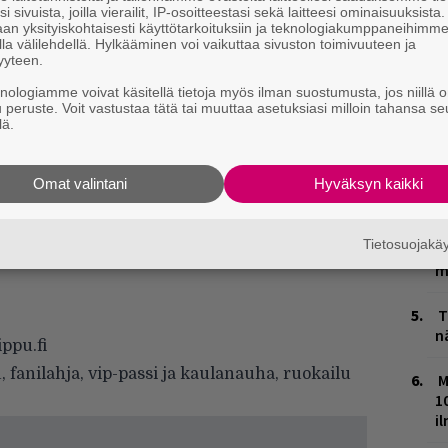
i sivuista, joilla vierailit, IP-osoitteestasi sekä laitteesi ominaisuuksista
A
an yksityiskohtaisesti käyttötarkoituksiin ja teknologiakumppaneihimm
m
la välilehdellä. Hylkääminen voi vaikuttaa sivuston toimivuuteen ja
yyteen.
E
knologiamme voivat käsitellä tietoja myös ilman suostumusta, jos niillä o
–
u peruste. Voit vastustaa tätä tai muuttaa asetuksiasi milloin tahansa se
lä.
L
P
Omat valintani
Hyväksyn kaikki
k
V
Tietosuojak
V
m
T
n
ppu.fi
, fanilahja, vip-passi ja kaulanauha, ruokailu
M
1
i