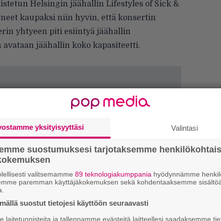
stetun Helsingin jäähallin Lifestyles of Sick &
neet kaupaksi niin hyvin, että konsertin
rin yhtyeen piti esiintyä jäähallin
 avataan jäähallin koko kapasiteetti.
vostamme yksityisyyttäsi
Valintasi
semme suostumuksesi tarjotaksemme henkilökohtai
ökokemuksen
lellisesti valitsemamme
89 teknologiakumppania
hyödynnämme henkilö
semme paremman käyttäjäkokemuksen sekä kohdentaaksemme sisältöä
a.
ällä suostut tietojesi käyttöön seuraavasti
H
laitetunnisteita ja tallennamme evästeitä laitteellesi saadaksemme tie