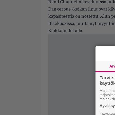
Blind Channelin kesäkuussa julki
Dangerous -keikan liput ovat käy
kapasiteettia on nostettu. Alun pe
Blackboxissa, mutta nyt myyntiin
Keikkatiedot alla.
Ar
Tarvit
käytt
Me ja huo
tarjotak
mainoksi
Hyväksym
Käytämme 