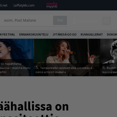
i.net
Leffatykki.com
Etsi
KIRJAUDU
W FESTIVAL
ENNAKKOKUUNTELU
JYTÄKESÄ GO GO
KUVAGALLERIAT
DOKUM
otta -tapahtuma
5.
6.
skuussa – muista myös
Tampereella sunnuntaina superpäivä –
Rushin 
ertti
nämä artistit mukana
kuussa d
äähallissa on