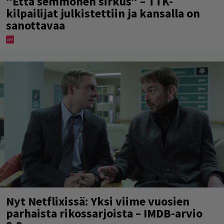
”Että semmonen sirkus” – TTK-
kilpailijat julkistettiin ja kansalla on
sanottavaa
Nyt Netflixissä: Yksi viime vuosien
parhaista rikossarjoista – IMDB-arvio