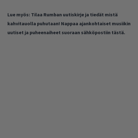
Lue myös:
Tilaa Rumban uutiskirje ja tiedät mistä
kahvitauolla puhutaan! Nappaa ajankohtaiset musiikin
uutiset ja puheenaiheet suoraan sähköpostiin tästä.