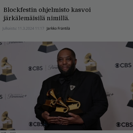
Blockfestin ohjelmisto kasvoi
järkälemäisilä nimillä.
Julkaistu:
11.3.2024 11:17
Jarkko Fräntilä