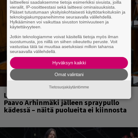
laitteellesi saadaksemme tietoja esimerkiksi sivuista, joilla
vierailit, IP-osoitteestasi sekä laitteesi ominaisuuksista.
Pääset tutustumaan yksityiskohtaisesti käyttötarkoituksiin ja
teknologiakumppaneihimme seuraavalla välilehdellä.
Hylkääminen voi vaikuttaa sivuston toimivuuteen ja
käytettävyyteen.
Jotkin teknologiamme voivat käsitellä tietoja myös ilman
suostumusta, jos niillä on siihen oikeutettu peruste. Voit
vastustaa tätä tai muuttaa asetuksiasi milloin tahansa
seuraavalla välilehdellä.
Hyväksyn kaikki
Omat valintani
Tietosuojakäytäntömme
Laittomasta graffitista kiinni jäänyt
Paavo Arhinmäki jälleen spraypullo
kädessä – näitä puolueita ei kiinnosta