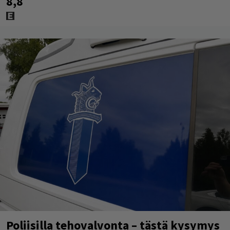
8,8
Poliisilla tehovalvonta – tästä kysymys