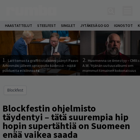
HAASTATTELUT
STEELFEST
SINGLET
JYTÄKESÄ GO GO
IGNOSTOT
K
1.
2.
Laittomasta graffitista kiinni jäänyt Paavo
Huomenna se ilmestyy – CMX:s
Arhinmäki jälleen spraypullo kädessä – näitä
A.W. Yrjänän uutuusalbumi om
puolueita ei kiinnosta
mammuttimainen kokonaisuus
Blockfest
Blockfestin ohjelmisto
täydentyi – tätä suurempia hip
hopin supertähtiä on Suomeen
enää vaikea saada