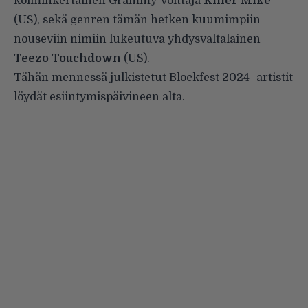
kolminkertainen Grammy-voittaja
Killer Mike
(US), sekä genren tämän hetken kuumimpiin
nouseviin nimiin lukeutuva yhdysvaltalainen
Teezo Touchdown
(US).
Tähän mennessä julkistetut Blockfest 2024 -artistit
löydät esiintymispäivineen alta.