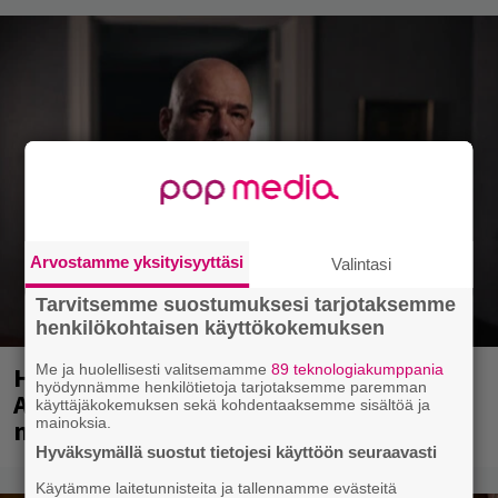
Arvostamme yksityisyyttäsi
Valintasi
Tarvitsemme suostumuksesi tarjotaksemme
henkilökohtaisen käyttökokemuksen
Me ja huolellisesti valitsemamme
89 teknologiakumppania
Huomenna se ilmestyy – CMX:stä tutun
hyödynnämme henkilötietoja tarjotaksemme paremman
A.W. Yrjänän uutuusalbumi om
käyttäjäkokemuksen sekä kohdentaaksemme sisältöä ja
mainoksia.
mammuttimainen kokonaisuus
Hyväksymällä suostut tietojesi käyttöön seuraavasti
Käytämme laitetunnisteita ja tallennamme evästeitä