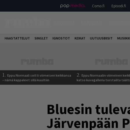
Como.fi
Episodi.fi
ETUSIVU
UUTISET
HAASTAT
HAASTATTELUT
SINGLET
IGNOSTOT
KEIKAT
UUTUUSBIISIT
MUSIIKK
1.
2.
Eppu Normaali soitti viimeisen keikkansa
Eppu Normaalin viimeinen keik
– nämä kappaleet sillä kuultiin
katso kuvagalleria torstailta täält
Bluesin tulev
Järvenpään P