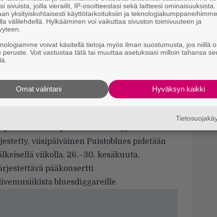
V
i sivuista, joilla vierailit, IP-osoitteestasi sekä laitteesi ominaisuuksista
m
an yksityiskohtaisesti käyttötarkoituksiin ja teknologiakumppaneihimm
la välilehdellä. Hylkääminen voi vaikuttaa sivuston toimivuuteen ja
yyteen.
R
k
knologiamme voivat käsitellä tietoja myös ilman suostumusta, jos niillä o
vuotias brittiläinen blues-kitaristi ja laulaja-
u peruste. Voit vastustaa tätä tai muuttaa asetuksiasi milloin tahansa se
 on nimitetty ”bluesin tulevaisuudeksi”.
lä.
E
alittu vuosina 2014–2016 vuoden nuoreksi
k
d
taristiksi British Blues Awardseissa sekä
Omat valintani
Hyväksyn kaikki
an Blues Awardseissa.
dan lahja bluesille. Landrethilla on
Tietosuojak
jansa herkällä ja sielukkaalla tyylillään.
jestetty, viisipäiväinen Puistoblues pidetään
keisellä viikolla. 26.–30. kesäkuuta.
ärjestettävä pääkonsertti
vemusiikista bluesdiggareille.