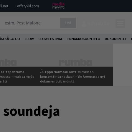
i.net
Leffatykki.com
Etsi
KIRJAUDU
ÄKESÄ GO GO
FLOW
FLOW FESTIVAL
ENNAKKOKUUNTELU
DOKUMENTIT
5.
otta -tapahtuma
Eppu Normaali soitti viimeisen
skuussa – muista myös
konserttinsa koskaan – Yle Areenassa nyt
ertti
dokumentti bändistä
n soundeja