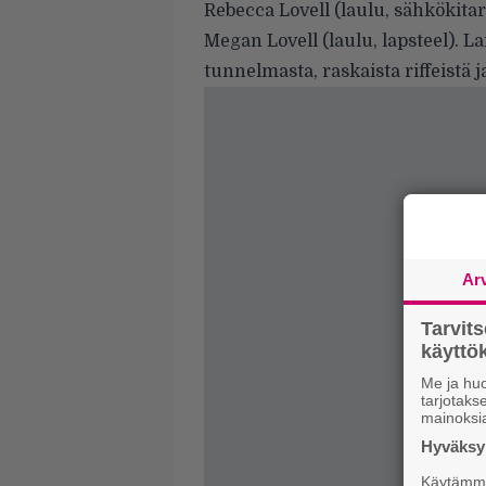
Rebecca Lovell (laulu, sähkökitar
Megan Lovell (laulu, lapsteel). L
tunnelmasta, raskaista riffeistä ja
Ar
Tarvit
käytt
Me ja huo
tarjotak
mainoksi
Hyväksym
Käytämme 