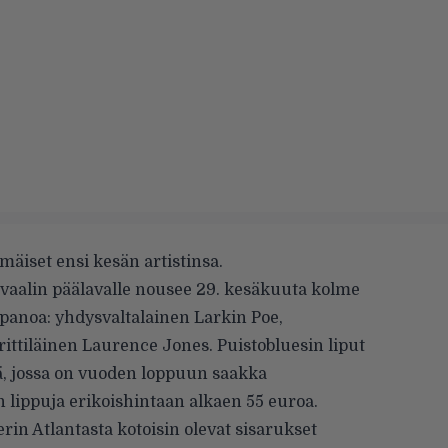
mäiset ensi kesän artistinsa.
ivaalin päälavalle nousee 29. kesäkuuta kolme
anoa: yhdysvaltalainen Larkin Poe,
ittiläinen Laurence Jones. Puistobluesin liput
ä, jossa on vuoden loppuun saakka
 lippuja erikoishintaan alkaen 55 euroa.
in Atlantasta kotoisin olevat sisarukset