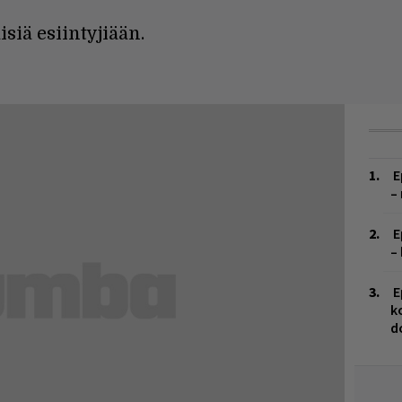
siä esiintyjiään.
E
–
E
–
E
k
d