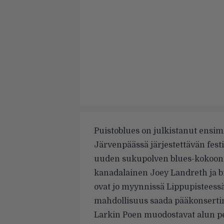
Puistoblues on julkistanut ensim
Järvenpäässä järjestettävän fest
uuden sukupolven blues-kokoonp
kanadalainen Joey Landreth ja br
ovat jo myynnissä Lippupisteess
mahdollisuus saada pääkonsertin
Larkin Poen muodostavat alun per