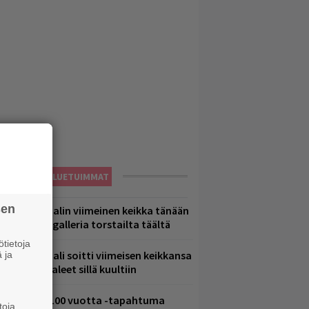
LUETUIMMAT
sen
ppu Normaalin viimeinen keikka tänään
 katso kuvagalleria torstailta täältä
tietoja
ppu Normaali soitti viimeisen keikkansa
 ja
 nämä kappaleet sillä kuultiin
altava Yle 100 vuotta -tapahtuma
toja