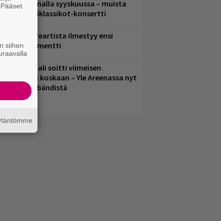
eikkaus Arenalla syyskuussa – muista
. Pääset
yös metalliklassikot-konsertti
e
ushin Neil Peartista ilmestyy ensi
uussa dokumentti
n siihen
uraavalla
ppu Normaali soitti viimeisen
onserttinsa koskaan – Yle Areenassa nyt
okumentti bändistä
äytäntömme