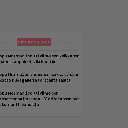
LUETUIMMAT NYT
ppu Normaali soitti viimeisen keikkansa
 nämä kappaleet sillä kuultiin
ppu Normaalin viimeinen keikka tänään
 katso kuvagalleria torstailta täältä
ppu Normaali soitti viimeisen
onserttinsa koskaan – Yle Areenassa nyt
okumentti bändistä