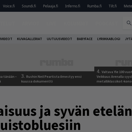
Voice.fi
Soundi.fi
Pelaaja.fi
Inferno.fi
Rumba.fi
Tilt.fi
Metel
TELUT
ARVIOT
LIVE
KOLUMNIT
PODCAST
IVIDEOT
KUVAGALLERIAT
UUTUUSVIDEOT
BABYFACE
LYRIIKKABLOGI
JYT
4.
Valtava Yle 100 vu
3.
ka tänään –
Rushin Neil Peartista ilmestyy ensi
Veikkaus Arenalla syy
ä
kuussa dokumentti
metalliklassikot-kons
aisuus ja syvän etelä
uistobluesiin