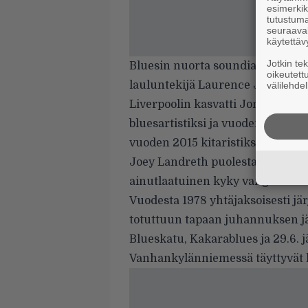
esimerkiks
tutustuma
seuraaval
käytettäv
Jotkin te
Bluesin nuorta soundia tarjoaa 25-
oikeutett
lauluntekijä Laurence Jones, jota
välilehdel
Liverpoolin kasvatti Jones on v
bluesartistiksi ja vuoden 2016 ki
vuoden 2015 kitaristiksi Europe
Joey Landreth puolestaan on Kana
ainutlaatuinen kyky vangita kuuli
Vuodesta 1978 yhtäjaksoisesti jär
totuttuun tapaan juhannuksen jäl
Blueskatu, Kakarablues ja 29.6. j
Vanhankylänniemessä täyttyvät li