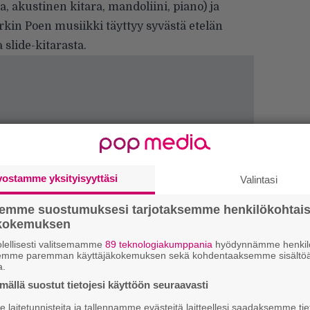
a, akustinen kitara, mandoliini, piano) ja
arkin Poen musiikki täyttyy syvästä etelän
 slide-kitarasta.
vostamme yksityisyyttäsi
Valintasi
semme suostumuksesi tarjotaksemme henkilökohtai
E
ökokemuksen
–
lellisesti valitsemamme
89 teknologiakumppania
hyödynnämme henkilö
E
semme paremman käyttäjäkokemuksen sekä kohdentaaksemme sisältöä
a.
–
ällä suostut tietojesi käyttöön seuraavasti
V
laitetunnisteita ja tallennamme evästeitä laitteellesi saadaksemme tie