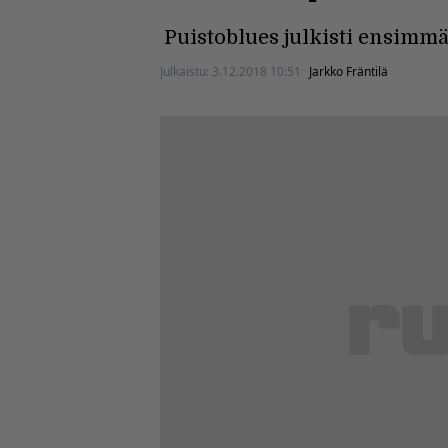
Puistoblues julkisti ensimmäi
Julkaistu:
3.12.2018 10:51
Jarkko Fräntilä