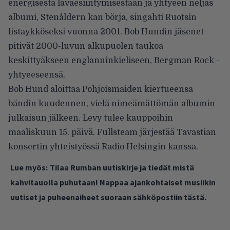
energisestä lavaesiintymisestään ja yhtyeen neljäs
albumi, Stenåldern kan börja, singahti Ruotsin
listaykköseksi vuonna 2001. Bob Hundin jäsenet
pitivät 2000-luvun alkupuolen taukoa
keskittyäkseen englanninkieliseen, Bergman Rock -
yhtyeeseensä.
Bob Hund aloittaa Pohjoismaiden kiertueensa
bändin kuudennen, vielä nimeämättömän albumin
julkaisun jälkeen. Levy tulee kauppoihin
maaliskuun 15. päivä. Fullsteam järjestää Tavastian
konsertin yhteistyössä Radio Helsingin kanssa.
Lue myös:
Tilaa Rumban uutiskirje ja tiedät mistä
kahvitauolla puhutaan! Nappaa ajankohtaiset musiikin
uutiset ja puheenaiheet suoraan sähköpostiin tästä.