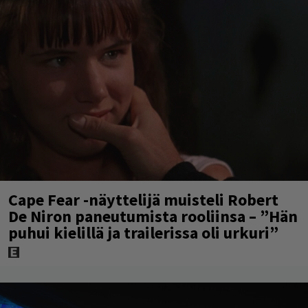
Cape Fear -näyttelijä muisteli Robert
De Niron paneutumista rooliinsa – ”Hän
puhui kielillä ja trailerissa oli urkuri”