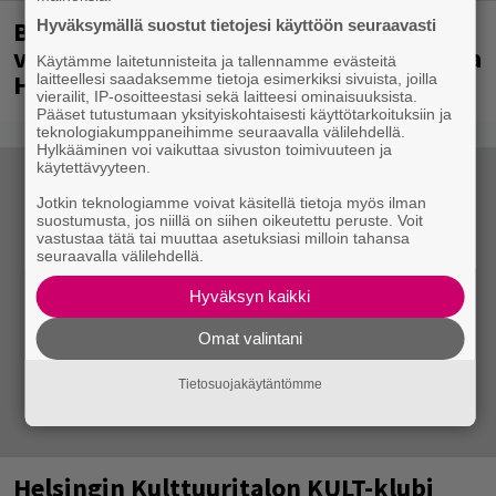
Blind Channel palaa puolentoista
Hyväksymällä suostut tietojesi käyttöön seuraavasti
vuoden tauolta – uusi levy ja jättikeikka
Käytämme laitetunnisteita ja tallennamme evästeitä
Helsingissä tulossa
laitteellesi saadaksemme tietoja esimerkiksi sivuista, joilla
vierailit, IP-osoitteestasi sekä laitteesi ominaisuuksista.
Pääset tutustumaan yksityiskohtaisesti käyttötarkoituksiin ja
teknologiakumppaneihimme seuraavalla välilehdellä.
Hylkääminen voi vaikuttaa sivuston toimivuuteen ja
käytettävyyteen.
Jotkin teknologiamme voivat käsitellä tietoja myös ilman
suostumusta, jos niillä on siihen oikeutettu peruste. Voit
vastustaa tätä tai muuttaa asetuksiasi milloin tahansa
seuraavalla välilehdellä.
Hyväksyn kaikki
Omat valintani
Tietosuojakäytäntömme
Helsingin Kulttuuritalon KULT-klubi