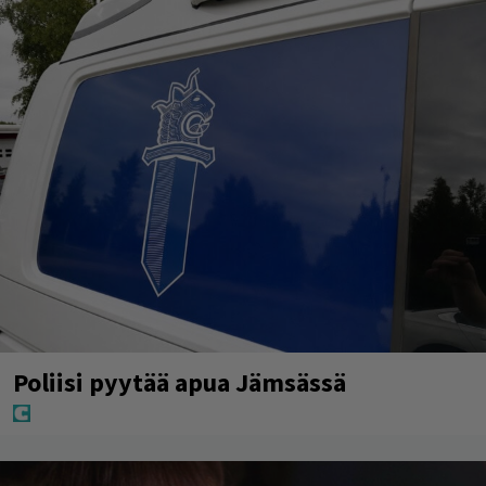
Poliisi pyytää apua Jämsässä