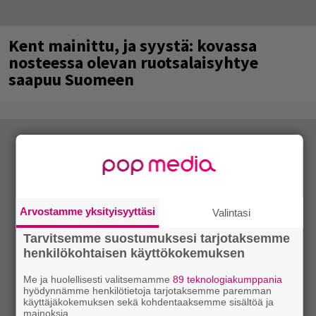
Kent mainittu, ja syystä: kovassa
nosteessa olevan ruotsalaisyhtye
saapuu Suomeen
Arvostamme yksityisyyttäsi
Valintasi
Tarvitsemme suostumuksesi tarjotaksemme
henkilökohtaisen käyttökokemuksen
Me ja huolellisesti valitsemamme
89 teknologiakumppania
hyödynnämme henkilötietoja tarjotaksemme paremman
käyttäjäkokemuksen sekä kohdentaaksemme sisältöä ja
mainoksia.