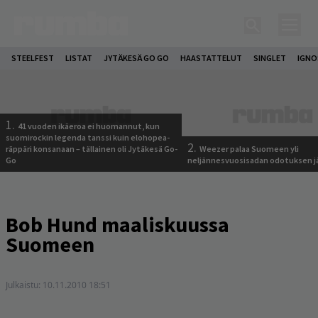
STEELFEST
LISTAT
JYTÄKESÄ GO GO
HAASTATTELUT
SINGLET
IGN
1.
41 vuoden ikäeroa ei huomannut, kun
suomirockin legenda tanssi kuin elohopea-
2.
räppäri konsanaan – tällainen oli Jytäkesä Go-
Weezer palaa Suomeen yli
Go
neljännesvuosisadan odotuksen j
Bob Hund maaliskuussa
Suomeen
Julkaistu:
10.11.2010 18:51