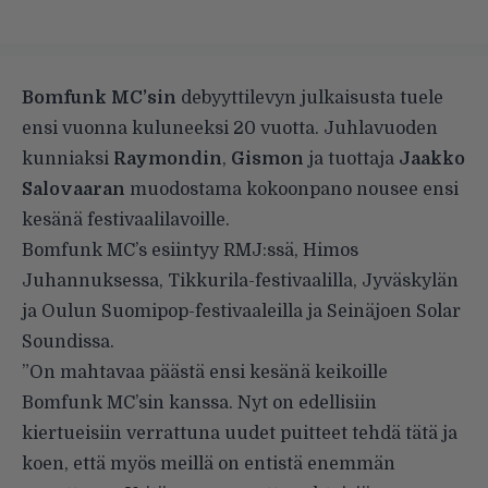
Bomfunk MC’sin
debyyttilevyn julkaisusta tuele
ensi vuonna kuluneeksi 20 vuotta. Juhlavuoden
kunniaksi
Raymondin
,
Gismon
ja tuottaja
Jaakko
Salovaaran
muodostama kokoonpano nousee ensi
kesänä festivaalilavoille.
Bomfunk MC’s esiintyy RMJ:ssä, Himos
Juhannuksessa, Tikkurila-festivaalilla, Jyväskylän
ja Oulun Suomipop-festivaaleilla ja Seinäjoen Solar
Soundissa.
”On mahtavaa päästä ensi kesänä keikoille
Bomfunk MC’sin kanssa. Nyt on edellisiin
kiertueisiin verrattuna uudet puitteet tehdä tätä ja
koen, että myös meillä on entistä enemmän