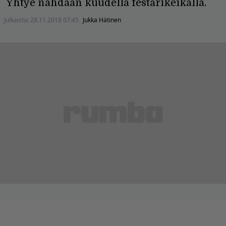
Yhtye nähdään kuudella festarikeikalla.
Julkaistu:
28.11.2018 07:45
Jukka Hätinen