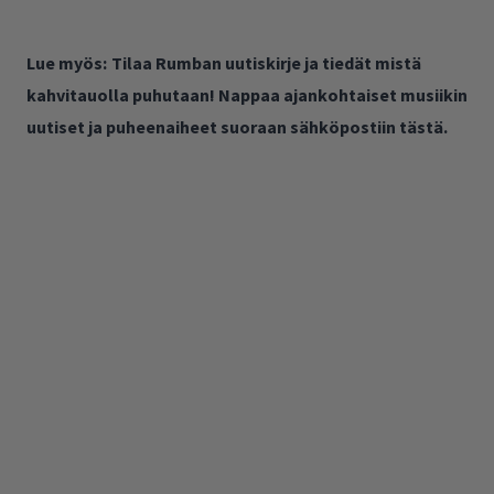
Lue myös:
Tilaa Rumban uutiskirje ja tiedät mistä
kahvitauolla puhutaan! Nappaa ajankohtaiset musiikin
uutiset ja puheenaiheet suoraan sähköpostiin tästä.