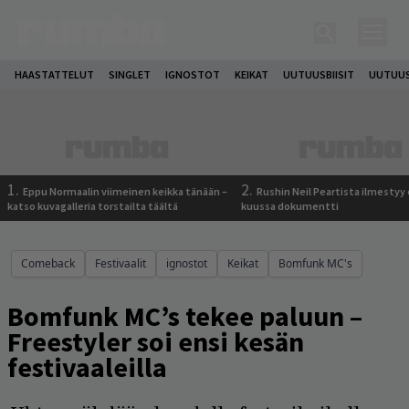
HAASTATTELUT
SINGLET
IGNOSTOT
KEIKAT
UUTUUSBIISIT
UUTUUS
1.
2.
Eppu Normaalin viimeinen keikka tänään –
Rushin Neil Peartista ilmestyy 
katso kuvagalleria torstailta täältä
kuussa dokumentti
Comeback
Festivaalit
ignostot
Keikat
Bomfunk MC's
Bomfunk MC’s tekee paluun –
Freestyler soi ensi kesän
festivaaleilla