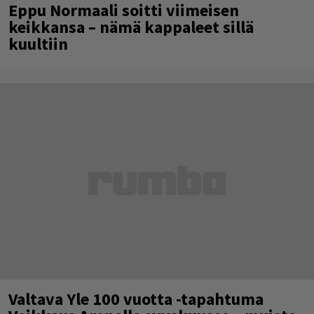
Eppu Normaali soitti viimeisen
keikkansa – nämä kappaleet sillä
kuultiin
Valtava Yle 100 vuotta -tapahtuma