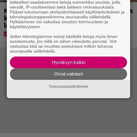
laitteellesi saadaksemme tietoja esimerkiksi sivuista, joilla
vierailit, IP-osoitteestasi sekä laitteesi ominaisuuksista.
Karita Tykän ja Sami Saikkosen rakkaus
Pääset tutustumaan yksityiskohtaisesti käyttötarkoituksiin ja
kukoistaa – vähäpukeista hempeilyä ja
teknologiakumppaneihimme seuraavalla välilehdellä.
Hylkääminen voi vaikuttaa sivuston toimivuuteen ja
leveitä virnistyksiä laiturilla
käytettävyyteen.
Jotkin teknologiamme voivat käsitellä tietoja myös ilman
suostumusta, jos niillä on siihen oikeutettu peruste. Voit
vastustaa tätä tai muuttaa asetuksiasi milloin tahansa
seuraavalla välilehdellä.
Hyväksyn kaikki
Omat valintani
Tietosuojakäytäntömme