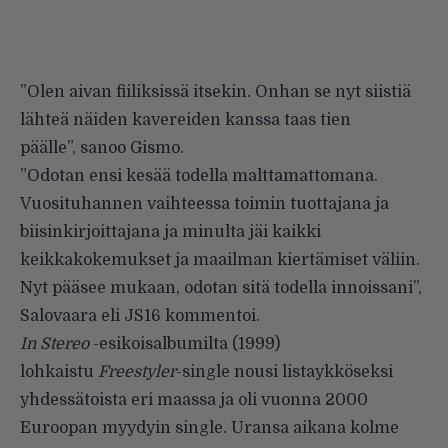
”Olen aivan fiiliksissä itsekin. Onhan se nyt siistiä
lähteä näiden kavereiden kanssa taas tien
päälle”, sanoo Gismo.
”Odotan ensi kesää todella malttamattomana.
Vuosituhannen vaihteessa toimin tuottajana ja
biisinkirjoittajana ja minulta jäi kaikki
keikkakokemukset ja maailman kiertämiset väliin.
Nyt pääsee mukaan, odotan sitä todella innoissani”,
Salovaara eli JS16 kommentoi.
In Stereo
-esikoisalbumilta (1999)
lohkaistu
Freestyler
-single nousi listaykköseksi
yhdessätoista eri maassa ja oli vuonna 2000
Euroopan myydyin single. Uransa aikana kolme