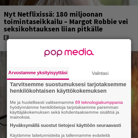
Nyt Netflixissä: 180 miljoonan
toimintaseikkailu – Margot Robbie vei
seksikohtauksen liian pitkälle
Arvostamme yksityisyyttäsi
Valintasi
Tarvitsemme suostumuksesi tarjotaksemme
henkilökohtaisen käyttökokemuksen
Me ja huolellisesti valitsemamme
89 teknologiakumppania
hyödynnämme henkilötietoja tarjotaksemme paremman
käyttäjäkokemuksen sekä kohdentaaksemme sisältöä ja
mainoksia.
Hyväksymällä suostut tietojesi käyttöön seuraavasti
Käytämme laitetunnisteita ja tallennamme evästeitä