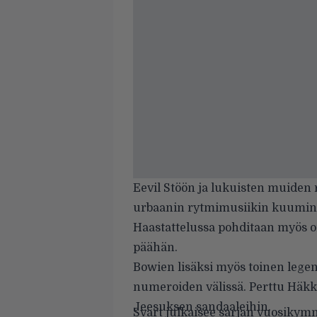
Eevil Stöön ja lukuisten muiden 
urbaanin rytmimusiikin kuumi
Haastattelussa pohditaan myös on
päähän.
Bowien lisäksi myös toinen lege
numeroiden välissä. Perttu Häkk
Jeesuksen sandaaleihin.
Svart julkaisee sarjan vuosikymm