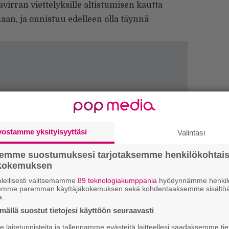
irran viettelyksille altistumisen kautta
n, ja onnistuu edelleen olla täynnä
vostamme yksityisyyttäsi
Valintasi
semme suostumuksesi tarjotaksemme henkilökohtai
ökokemuksen
H
A
lellisesti valitsemamme
89 teknologiakumppania
hyödynnämme henkilö
semme paremman käyttäjäkokemuksen sekä kohdentaaksemme sisältöä
m
a.
ällä suostut tietojesi käyttöön seuraavasti
L
P
laitetunnisteita ja tallennamme evästeitä laitteellesi saadaksemme tie