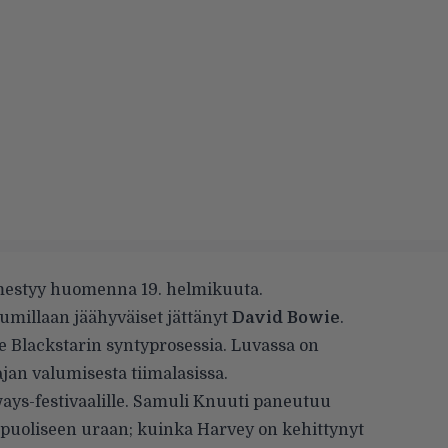
estyy huomenna 19. helmikuuta.
bumillaan jäähyväiset jättänyt
David Bowie
.
le Blackstarin syntyprosessia. Luvassa on
ajan valumisesta tiimalasissa.
ays-festivaalille. Samuli Knuuti paneutuu
puoliseen uraan; kuinka Harvey on kehittynyt