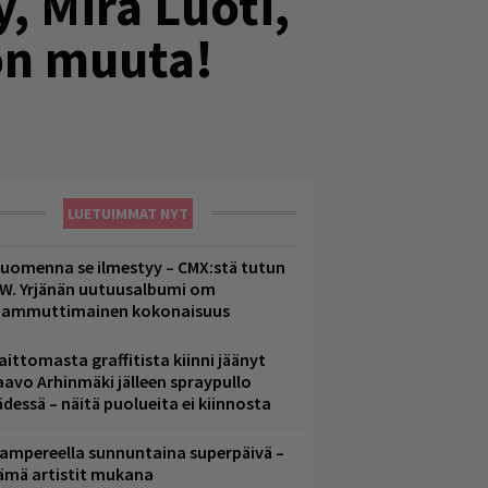
, Mira Luoti,
on muuta!
LUETUIMMAT NYT
uomenna se ilmestyy – CMX:stä tutun
.W. Yrjänän uutuusalbumi om
ammuttimainen kokonaisuus
aittomasta graffitista kiinni jäänyt
aavo Arhinmäki jälleen spraypullo
ädessä – näitä puolueita ei kiinnosta
ampereella sunnuntaina superpäivä –
ämä artistit mukana