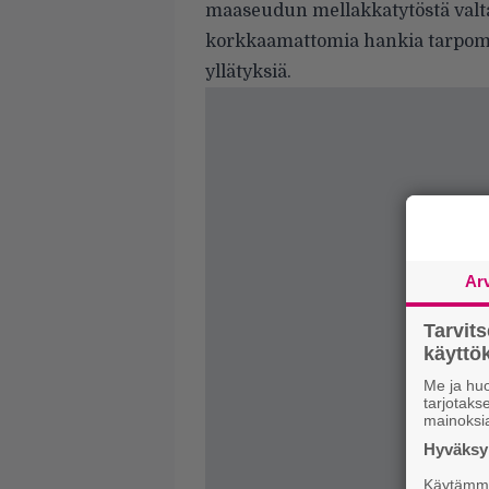
maaseudun mellakkatytöstä valtav
korkkaamattomia hankia tarpomaa
yllätyksiä.
Ar
Tarvit
käytt
Me ja huo
tarjotak
mainoksi
Hyväksym
Käytämme 