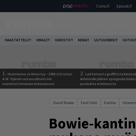
Como.fi
Episodi.fi
ETUSIVU
UUTISET
HAASTAT
HAASTATTELUT
SINGLET
IGNOSTOT
KEIKAT
UUTUUSBIISIT
UUTUUS
1.
2.
Huomenna se ilmestyy – CMX:stä tutun
Laittomasta graffitista kiinni 
A.W. Yrjänän uutuusalbumi om
Arhinmäki jälleen spraypullo kädes
mammuttimainen kokonaisuus
puolueita ei kiinnosta
David Bowie
Eevil Stöö
Evelina
Hexves
Bowie-kanti