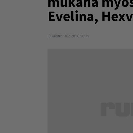
mukana myös E
Evelina, Hex
Julkaistu:
18.2.2016 10:39