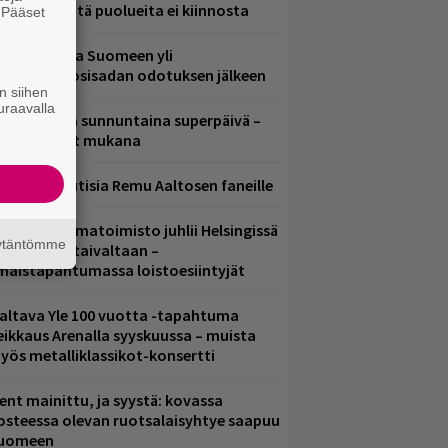
ädessä – näitä puolueita ei kiinnosta
. Pääset
e
eezer palaa Suomeen yli
eljännesvuosisadan odotuksen jälkeen
n siihen
uraavalla
ampereella sunnuntaina superpäivä –
ämä artistit mukana
ainioita uutisia Remu Aaltosen faneille
ainio ohjelmatoimisto juhlii Helsingissä
äytäntömme
0-vuotista taivaltaan –
lmaistapahtumassa loistoesiintyjät
altava Yle 100 vuotta -tapahtuma
eikkaus Arenalla syyskuussa – muista
yös metalliklassikot-konsertti
ent mainittu, ja syystä: kovassa
osteessa olevan ruotsalaisyhtye saapuu
uomeen