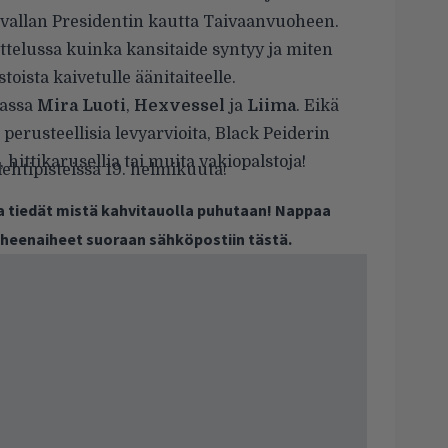
avallan Presidentin kautta Taivaanvuoheen.
ttelussa kuinka kansitaide syntyy ja miten
toista kaivetulle äänitaiteelle.
uassa
Mira Luoti
,
Hexvessel
ja
Liima
. Eikä
erusteellisia levyarvioita, Black Peiderin
ittikarusellia tai muita vakiopalstoja!
lehtipisteissä 19. helmikuuta!
ja tiedät mistä kahvitauolla puhutaan! Nappaa
puheenaiheet suoraan sähköpostiin tästä.