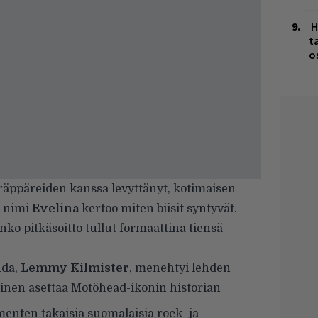
H
t
o
räppäreiden kanssa levyttänyt, kotimaisen
n nimi
Evelina
kertoo miten biisit syntyvät.
ko pitkäsoitto tullut formaattina tiensä
nda,
Lemmy Kilmister
, menehtyi lehden
inen asettaa Motöhead-ikonin historian
enten takaisia suomalaisia rock- ja