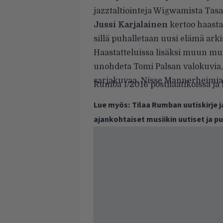
jazztaltiointeja Wigwamista Tas
Jussi Karjalainen
kertoo haasta
sillä puhalletaan uusi elämä arkis
Haastatteluissa lisäksi muun m
unohdeta Tomi Palsan valokuvia, p
sarjakuvaa, Nisse Mannerheimia, h
Rumba 1/2016 postilaatikoissa ja 
Lue myös:
Tilaa Rumban uutiskirje 
ajankohtaiset musiikin uutiset ja 