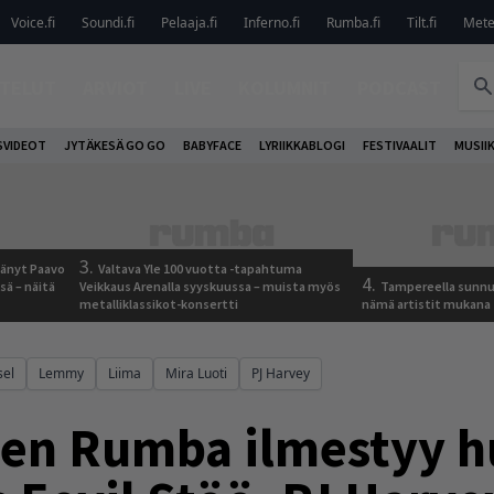
Voice.fi
Soundi.fi
Pelaaja.fi
Inferno.fi
Rumba.fi
Tilt.fi
Metel
TELUT
ARVIOT
LIVE
KOLUMNIT
PODCAST
VIDEOT
JYTÄKESÄ GO GO
BABYFACE
LYRIIKKABLOGI
FESTIVAALIT
MUSII
3.
jäänyt Paavo
Valtava Yle 100 vuotta -tapahtuma
4.
sä – näitä
Veikkaus Arenalla syyskuussa – muista myös
Tampereella sunnu
metalliklassikot-konsertti
nämä artistit mukana
sel
Lemmy
Liima
Mira Luoti
PJ Harvey
nen Rumba ilmestyy 