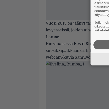
esimerkiks
tutustuma
seuraaval
käytettäv
Jotkin te
Vuosi 2015 on jäänyt taakse, mu
oikeutett
levyesseissä, joiden aiheina ovat
välilehdel
Lamar
.
Harvinaisessa
Eevil Stöö
haastat
suosikkipaikkaansa: Internetiin
webcam-kuvia aamuyön synkiltä 