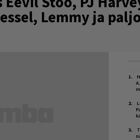
evil Stöö, PJ Harvey
vessel, Lemmy ja palj
H
A
m
L
P
k
T
n