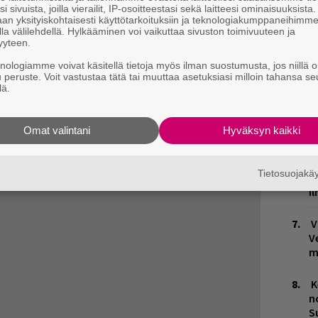
k
i sivuista, joilla vierailit, IP-osoitteestasi sekä laitteesi ominaisuuksista
an yksityiskohtaisesti käyttötarkoituksiin ja teknologiakumppaneihimm
la välilehdellä. Hylkääminen voi vaikuttaa sivuston toimivuuteen ja
W
yyteen.
n
knologiamme voivat käsitellä tietoja myös ilman suostumusta, jos niillä o
tta mitä otimme mukaan siitä? Sitä pohdimme
u peruste. Voit vastustaa tätä tai muuttaa asetuksiasi milloin tahansa se
T
Grimes, Sanni, Chisu, Paperi T
ja
Kendrick
lä.
n
telussa listaykkösräppäri vie Mervi Vuorelan
M
Omat valintani
Hyväksyn kaikki
! Luvassa ajatuksia kommandopipon sisältä ja
M
tunneilta.
Tietosuojak
1
i
V
V
m
K
n
S