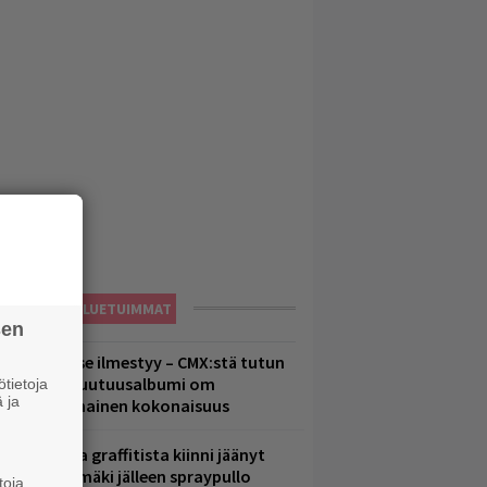
LUETUIMMAT
sen
uomenna se ilmestyy – CMX:stä tutun
.W. Yrjänän uutuusalbumi om
tietoja
 ja
ammuttimainen kokonaisuus
aittomasta graffitista kiinni jäänyt
aavo Arhinmäki jälleen spraypullo
toja