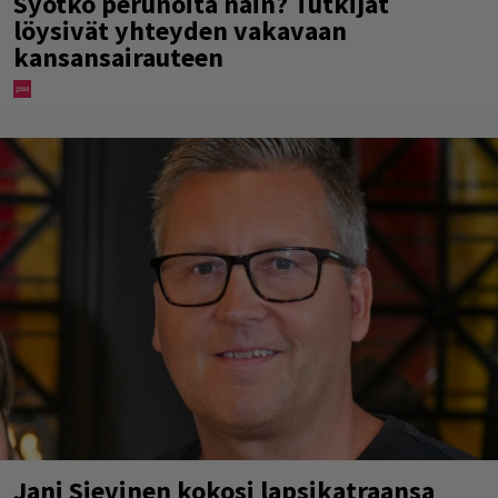
Syötkö perunoita näin? Tutkijat
löysivät yhteyden vakavaan
kansansairauteen
Jani Sievinen kokosi lapsikatraansa