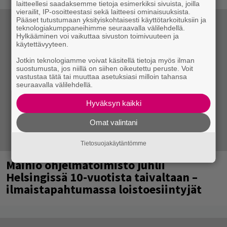
laitteellesi saadaksemme tietoja esimerkiksi sivuista, joilla
vierailit, IP-osoitteestasi sekä laitteesi ominaisuuksista.
Pääset tutustumaan yksityiskohtaisesti käyttötarkoituksiin ja
teknologiakumppaneihimme seuraavalla välilehdellä.
Hylkääminen voi vaikuttaa sivuston toimivuuteen ja
käytettävyyteen.
Jotkin teknologiamme voivat käsitellä tietoja myös ilman
suostumusta, jos niillä on siihen oikeutettu peruste. Voit
vastustaa tätä tai muuttaa asetuksiasi milloin tahansa
seuraavalla välilehdellä.
Hyväksyn kaikki
Omat valintani
Tietosuojakäytäntömme
Mainio ohjelmatoimisto juhlii
Helsingissä 10-vuotista taivaltaan –
ilmaistapahtumassa loistoesiintyjät