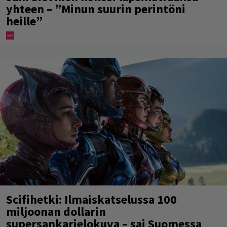
yhteen – ”Minun suurin perintöni
heille”
Scifihetki: Ilmaiskatselussa 100
miljoonan dollarin
supersankarielokuva – sai Suomessa