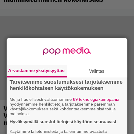
Arvostamme yksityisyyttäsi
Valintasi
Tarvitsemme suostumuksesi tarjotaksemme
henkilökohtaisen käyttökokemuksen
Me ja huolellisesti valitsemamme
89 teknologiakumppania
hyödynnämme henkilötietoja tarjotaksemme paremman
Valtava Yle 100 vuotta -tapahtuma
käyttäjäkokemuksen sekä kohdentaaksemme sisältöä ja
Veikkaus Arenalla syyskuussa – muista
mainoksia.
myös metalliklassikot-konsertti
Hyväksymällä suostut tietojesi käyttöön seuraavasti
Käytämme laitetunnisteita ja tallennamme evästeitä