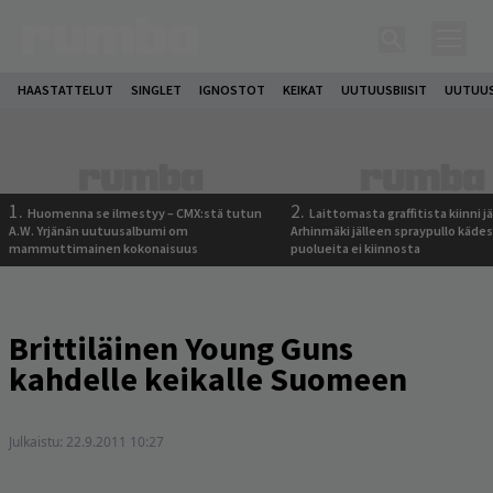
HAASTATTELUT
SINGLET
IGNOSTOT
KEIKAT
UUTUUSBIISIT
UUTUUS
1.
2.
Huomenna se ilmestyy – CMX:stä tutun
Laittomasta graffitista kiinni 
A.W. Yrjänän uutuusalbumi om
Arhinmäki jälleen spraypullo kädes
mammuttimainen kokonaisuus
puolueita ei kiinnosta
Brittiläinen Young Guns
kahdelle keikalle Suomeen
Julkaistu:
22.9.2011 10:27