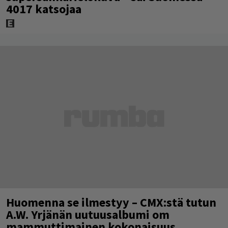
4017 katsojaa
Huomenna se ilmestyy – CMX:stä tutun
A.W. Yrjänän uutuusalbumi om
mammuttimainen kokonaisuus