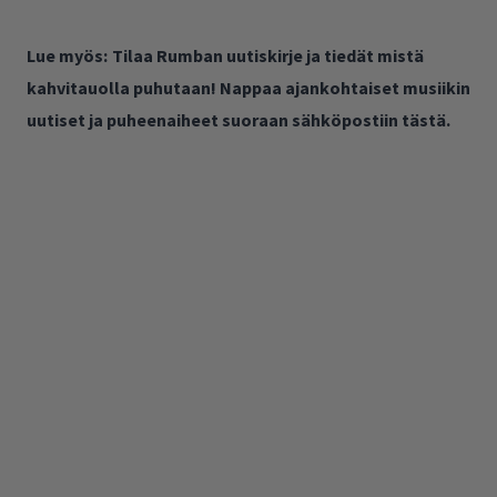
Lue myös:
Tilaa Rumban uutiskirje ja tiedät mistä
kahvitauolla puhutaan! Nappaa ajankohtaiset musiikin
uutiset ja puheenaiheet suoraan sähköpostiin tästä.