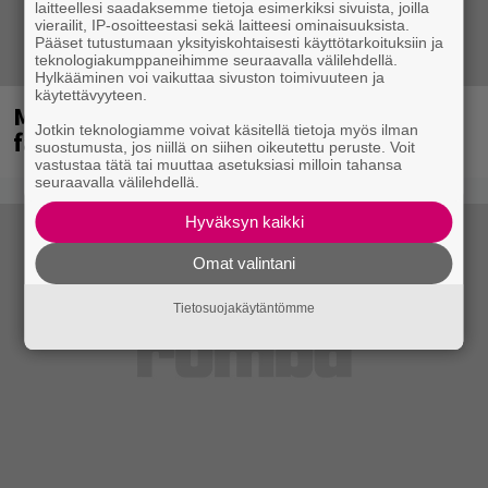
laitteellesi saadaksemme tietoja esimerkiksi sivuista, joilla
vierailit, IP-osoitteestasi sekä laitteesi ominaisuuksista.
Pääset tutustumaan yksityiskohtaisesti käyttötarkoituksiin ja
teknologiakumppaneihimme seuraavalla välilehdellä.
Hylkääminen voi vaikuttaa sivuston toimivuuteen ja
käytettävyyteen.
Mainioita uutisia Remu Aaltosen
Jotkin teknologiamme voivat käsitellä tietoja myös ilman
faneille
suostumusta, jos niillä on siihen oikeutettu peruste. Voit
vastustaa tätä tai muuttaa asetuksiasi milloin tahansa
seuraavalla välilehdellä.
Hyväksyn kaikki
Omat valintani
Tietosuojakäytäntömme