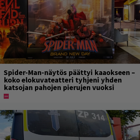
Spider-Man-näytös päättyi kaaokseen –
koko elokuvateatteri tyhjeni yhden
katsojan pahojen pierujen vuoksi