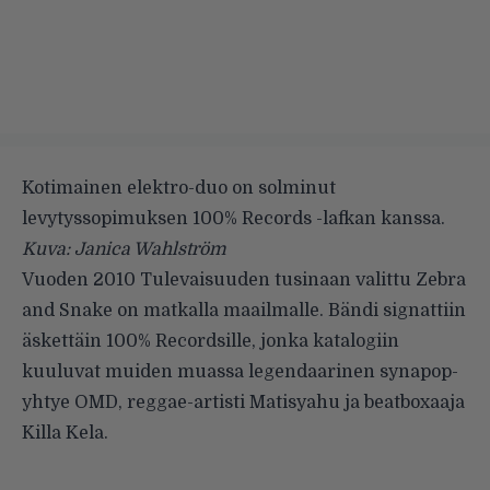
Kotimainen elektro-duo on solminut
levytyssopimuksen 100% Records -lafkan kanssa.
Kuva: Janica Wahlström
Vuoden 2010
Tulevaisuuden tusinaan
valittu
Zebra
and Snake
on matkalla maailmalle. Bändi signattiin
äskettäin 100% Recordsille, jonka
katalogiin
kuuluvat muiden muassa legendaarinen synapop-
yhtye
OMD
, reggae-artisti
Matisyahu
ja beatboxaaja
Killa Kela
.