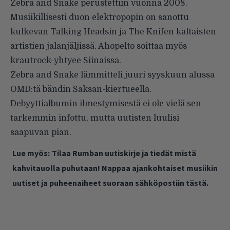
Zebra and Snake perustettiin vuonna 2008.
Musiikillisesti duon elektropopin on sanottu
kulkevan Talking Headsin ja The Knifen kaltaisten
artistien jalanjäljissä. Ahopelto soittaa myös
krautrock-yhtyee
Siinaissa
.
Zebra and Snake lämmitteli juuri syyskuun alussa
OMD:tä bändin Saksan-kiertueella.
Debyyttialbumin ilmestymisestä ei ole vielä sen
tarkemmin infottu, mutta uutisten luulisi
saapuvan pian.
Lue myös:
Tilaa Rumban uutiskirje ja tiedät mistä
kahvitauolla puhutaan! Nappaa ajankohtaiset musiikin
uutiset ja puheenaiheet suoraan sähköpostiin tästä.