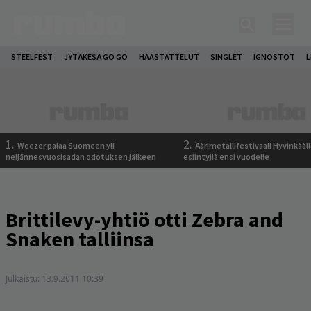
STEELFEST
JYTÄKESÄ GO GO
HAASTATTELUT
SINGLET
IGNOSTOT
L
1.
2.
Weezer palaa Suomeen yli
Äärimetallifestivaali Hyvinkäällä
neljännesvuosisadan odotuksen jälkeen
esiintyjiä ensi vuodelle
Brittilevy-yhtiö otti Zebra and
Snaken talliinsa
Julkaistu:
13.9.2011 10:39