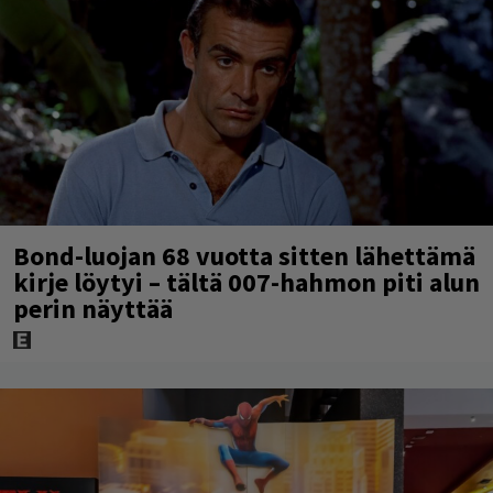
Bond-luojan 68 vuotta sitten lähettämä
kirje löytyi – tältä 007-hahmon piti alun
perin näyttää