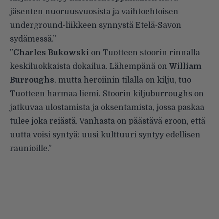
jäsenten nuoruusvuosista ja vaihtoehtoisen
underground-liikkeen synnystä Etelä-Savon
sydämessä.”
”
Charles Bukowski
on Tuotteen stoorin rinnalla
keskiluokkaista dokailua. Lähempänä on
William
Burroughs
, mutta heroiinin tilalla on kilju, tuo
Tuotteen harmaa liemi. Stoorin kiljuburroughs on
jatkuvaa ulostamista ja oksentamista, jossa paskaa
tulee joka reiästä. Vanhasta on päästävä eroon, että
uutta voisi syntyä: uusi kulttuuri syntyy edellisen
raunioille.”