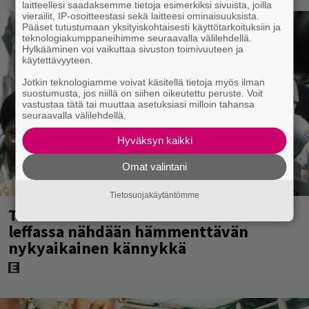
laitteellesi saadaksemme tietoja esimerkiksi sivuista, joilla
vierailit, IP-osoitteestasi sekä laitteesi ominaisuuksista.
Pääset tutustumaan yksityiskohtaisesti käyttötarkoituksiin ja
teknologiakumppaneihimme seuraavalla välilehdellä.
Hylkääminen voi vaikuttaa sivuston toimivuuteen ja
käytettävyyteen.
Jotkin teknologiamme voivat käsitellä tietoja myös ilman
suostumusta, jos niillä on siihen oikeutettu peruste. Voit
vastustaa tätä tai muuttaa asetuksiasi milloin tahansa
seuraavalla välilehdellä.
Hyväksyn kaikki
Omat valintani
Tietosuojakäytäntömme
Tänään tv:ssä: Vuoden 1997 Bond-
leffassa nähdään hämmenttävän
nykyaikainen kännykkä