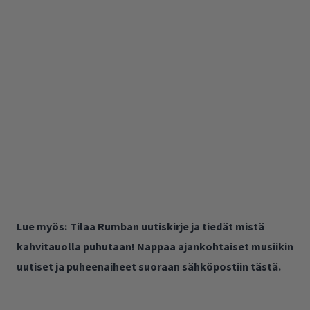
Lue myös:
Tilaa Rumban uutiskirje ja tiedät mistä
kahvitauolla puhutaan! Nappaa ajankohtaiset musiikin
uutiset ja puheenaiheet suoraan sähköpostiin tästä.