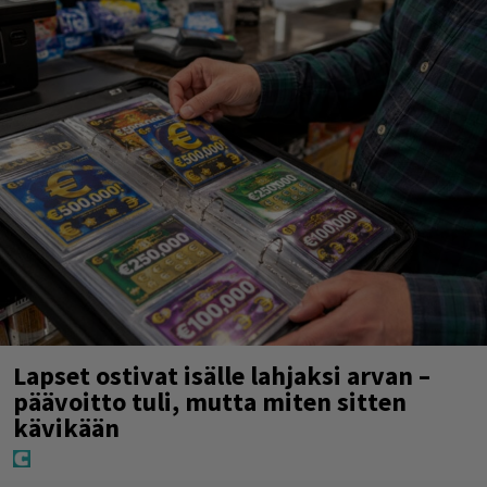
Lapset ostivat isälle lahjaksi arvan –
päävoitto tuli, mutta miten sitten
kävikään