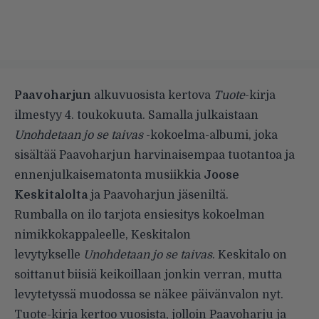
Paavoharjun
alkuvuosista kertova
Tuote
-kirja
ilmestyy 4. toukokuuta. Samalla julkaistaan
Unohdetaan jo se taivas
-kokoelma-albumi, joka
sisältää Paavoharjun harvinaisempaa tuotantoa ja
ennenjulkaisematonta musiikkia
Joose
Keskitalolta
ja Paavoharjun jäseniltä.
Rumballa on ilo tarjota ensiesitys kokoelman
nimikkokappaleelle, Keskitalon
levytykselle
Unohdetaan jo se taivas
. Keskitalo on
soittanut biisiä keikoillaan jonkin verran, mutta
levytetyssä muodossa se näkee päivänvalon nyt.
Tuote-kirja kertoo vuosista, jolloin Paavoharju ja