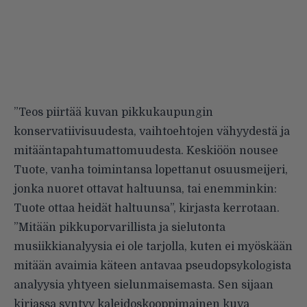
”Teos piirtää kuvan pikkukaupungin
konservatiivisuudesta, vaihtoehtojen vähyydestä ja
mitääntapahtumattomuudesta. Keskiöön nousee
Tuote, vanha toimintansa lopettanut osuusmeijeri,
jonka nuoret ottavat haltuunsa, tai enemminkin:
Tuote ottaa heidät haltuunsa”, kirjasta kerrotaan.
”Mitään pikkuporvarillista ja sielutonta
musiikkianalyysia ei ole tarjolla, kuten ei myöskään
mitään avaimia käteen antavaa pseudopsykologista
analyysia yhtyeen sielunmaisemasta. Sen sijaan
kirjassa syntyy kaleidoskooppimainen kuva