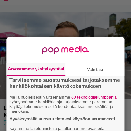
Arvostamme yksityisyyttäsi
Valintasi
Tarvitsemme suostumuksesi tarjotaksemme
henkilökohtaisen käyttökokemuksen
Me ja huolellisesti valitsemamme
89 teknologiakumppania
hyödynnämme henkilötietoja tarjotaksemme paremman
Laulaja Aki Samuli on nyt Aki
käyttäjäkokemuksen sekä kohdentaaksemme sisältöä ja
mainoksia.
Kirvesniemi – tässä hääkuva
Hyväksymällä suostut tietojesi käyttöön seuraavasti
Käytämme laitetunnisteita ja tallennamme evästeitä