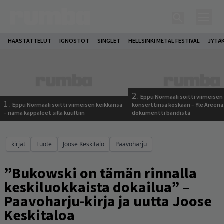
HAASTATTELUT
IGNOSTOT
SINGLET
HELLSINKI METAL FESTIVAL
JYTÄ
2.
Eppu Normaali soitti viimeisen
1.
Eppu Normaali soitti viimeisen keikkansa
konserttinsa koskaan – Yle Areena
– nämä kappaleet sillä kuultiin
dokumentti bändistä
kirjat
Tuote
Joose Keskitalo
Paavoharju
”Bukowski on tämän rinnalla
keskiluokkaista dokailua” –
Paavoharju-kirja ja uutta Joose
Keskitaloa