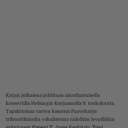
Kirjan julkaisua juhlitaan ainutlaatuisella
konsertilla
Helsingin Korjaamolla 9. toukokuuta
.
Tapahtumaa varten kasatun Paavoharju-
tribuuttibändin vokalisteina nähdään levyilläkin
esiintyneet
Paperi T
, Joose Keskitalo,
Toni