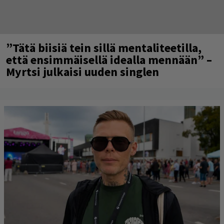
”Tätä biisiä tein sillä mentaliteetilla,
että ensimmäisellä idealla mennään” –
Myrtsi julkaisi uuden singlen