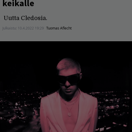
keikalle
Uutta Cledosia.
Julkaistu:
10.4.2022 19:29
Tuomas Aflecht