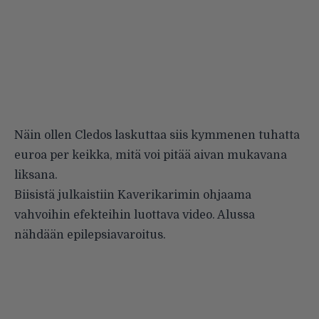
Näin ollen Cledos laskuttaa siis kymmenen tuhatta
euroa per keikka, mitä voi pitää aivan mukavana
liksana.
Biisistä julkaistiin Kaverikarimin ohjaama
vahvoihin efekteihin luottava video. Alussa
nähdään epilepsiavaroitus.