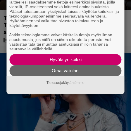
laitteellesi saadaksemme tietoja esimerkiksi sivuista, joilla
vierailit, IP-osoitteestasi sekä laitteesi ominaisuuksista.
Pääset tutustumaan yksityiskohtaisesti käyttötarkoituksiin ja
Tänään tv:ssä: Steven Spielbergin ja
teknologiakumppaneihimme seuraavalla välilehdellä.
Hylkääminen voi vaikuttaa sivuston toimivuuteen ja
Tom Cruisen kaveruus loppui 21 vuotta
käytettävyyteen.
sitten – Syynä Cruisen nolo käytös
Jotkin teknologiamme voivat käsitellä tietoja myös ilman
suostumusta, jos niillä on siihen oikeutettu peruste. Voit
vastustaa tätä tai muuttaa asetuksiasi milloin tahansa
seuraavalla välilehdellä.
Hyväksyn kaikki
Omat valintani
Tietosuojakäytäntömme