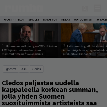
HAASTATTELUT
SINGLET
IGNOSTOT
KEIKAT
UUTUUSBIISIT
JYTÄKE
1.
2.
Huomenna se ilmestyy – CMX:stä tutun
Laittomasta graffitista kiinni 
A.W. Yrjänän uutuusalbumi om
Arhinmäki jälleen spraypullo kädes
mammuttimainen kokonaisuus
puolueita ei kiinnosta
ignostot
a36
Cledos
Cledos paljastaa uudella
kappaleella korkean summan,
jolla yhden Suomen
suosituimmista artisteista saa