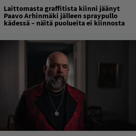
Laittomasta graffitista kiinni jäänyt
Paavo Arhinmäki jälleen spraypullo
kädessä – näitä puolueita ei kiinnosta