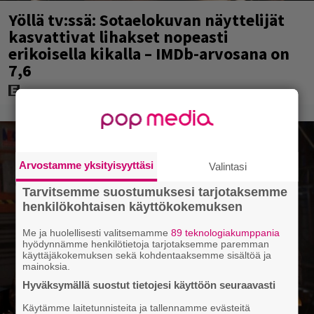
Yöllä tv:ssä: Sotaelokuvan näyttelijät
kasvattivat lihakset nopeasti
erikoisella kikalla – IMDb-arvosana on
7,6
Arvostamme yksityisyyttäsi
Valintasi
Tarvitsemme suostumuksesi tarjotaksemme
henkilökohtaisen käyttökokemuksen
Me ja huolellisesti valitsemamme
89 teknologiakumppania
hyödynnämme henkilötietoja tarjotaksemme paremman
käyttäjäkokemuksen sekä kohdentaaksemme sisältöä ja
mainoksia.
Hyväksymällä suostut tietojesi käyttöön seuraavasti
Käytämme laitetunnisteita ja tallennamme evästeitä