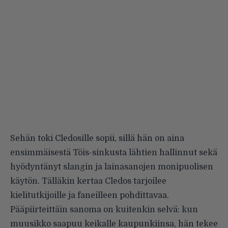
Sehän toki Cledosille sopii, sillä hän on aina
ensimmäisestä Töis-sinkusta lähtien hallinnut sekä
hyödyntänyt slangin ja lainasanojen monipuolisen
käytön. Tälläkin kertaa Cledos tarjoilee
kielitutkijoille ja faneilleen pohdittavaa.
Pääpiirteittäin sanoma on kuitenkin selvä: kun
muusikko saapuu keikalle kaupunkiinsa, hän tekee