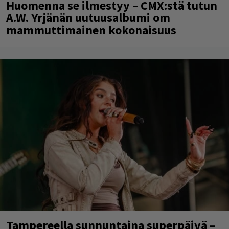
Huomenna se ilmestyy – CMX:stä tutun
A.W. Yrjänän uutuusalbumi om
mammuttimainen kokonaisuus
Tampereella sunnuntaina superpäivä –