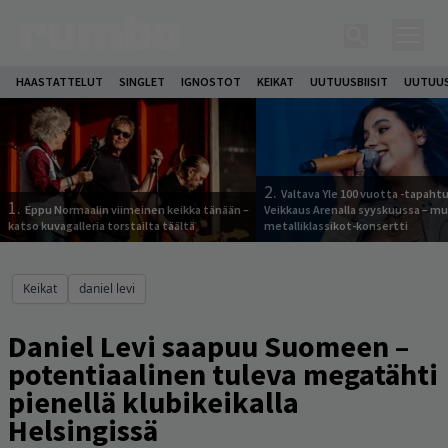
HAASTATTELUT
SINGLET
IGNOSTOT
KEIKAT
UUTUUSBIISIT
UUTUUS
2.
Valtava Yle 100 vuotta -tapah
1.
Eppu Normaalin viimeinen keikka tänään –
Veikkaus Arenalla syyskuussa – m
katso kuvagalleria torstailta täältä
metalliklassikot-konsertti
Keikat
daniel levi
Daniel Levi saapuu Suomeen –
potentiaalinen tuleva megatähti
pienellä klubikeikalla
Helsingissä