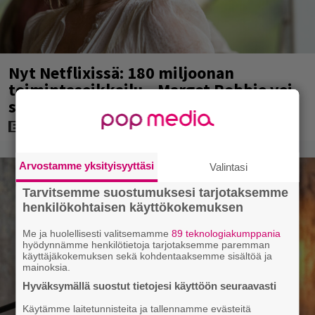
Nyt Netflixissä: 180 miljoonan
toimintaseikkailu – Margot Robbie vei
seksikohtauksen liian pitkälle
Arvostamme yksityisyyttäsi
Valintasi
Tarvitsemme suostumuksesi tarjotaksemme
henkilökohtaisen käyttökokemuksen
Me ja huolellisesti valitsemamme
89 teknologiakumppania
hyödynnämme henkilötietoja tarjotaksemme paremman
käyttäjäkokemuksen sekä kohdentaaksemme sisältöä ja
mainoksia.
Hyväksymällä suostut tietojesi käyttöön seuraavasti
Käytämme laitetunnisteita ja tallennamme evästeitä