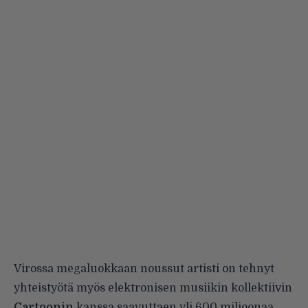
Virossa megaluokkaan noussut artisti on tehnyt
yhteistyötä myös elektronisen musiikin kollektiivin
Cartoonin
kanssa saavuttaen yli 600 miljoonaa