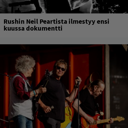
Rushin Neil Peartista ilmestyy ensi
kuussa dokumentti