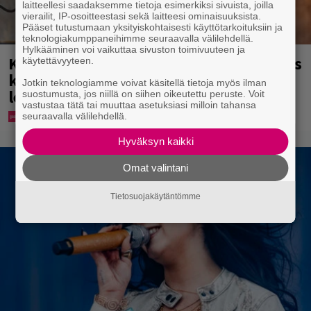
laitteellesi saadaksemme tietoja esimerkiksi sivuista, joilla
vierailit, IP-osoitteestasi sekä laitteesi ominaisuuksista.
Pääset tutustumaan yksityiskohtaisesti käyttötarkoituksiin ja
teknologiakumppaneihimme seuraavalla välilehdellä.
Hylkääminen voi vaikuttaa sivuston toimivuuteen ja
Karita Tykän ja Sami Saikkosen rakkaus
käytettävyyteen.
kukoistaa – vähäpukeista hempeilyä ja
Jotkin teknologiamme voivat käsitellä tietoja myös ilman
leveitä virnistyksiä laiturilla
suostumusta, jos niillä on siihen oikeutettu peruste. Voit
vastustaa tätä tai muuttaa asetuksiasi milloin tahansa
seuraavalla välilehdellä.
Hyväksyn kaikki
Omat valintani
Tietosuojakäytäntömme