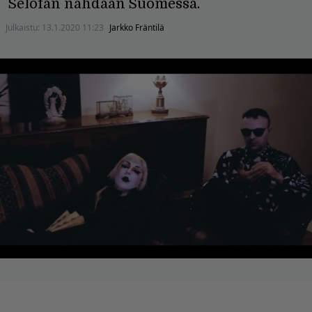
Selofan nähdään Suomessa.
Julkaistu:
13.1.2020 11:23
Jarkko Fräntilä