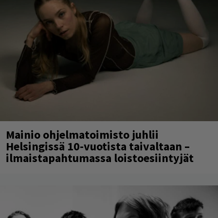
Mainio ohjelmatoimisto juhlii
Helsingissä 10-vuotista taivaltaan –
ilmaistapahtumassa loistoesiintyjät