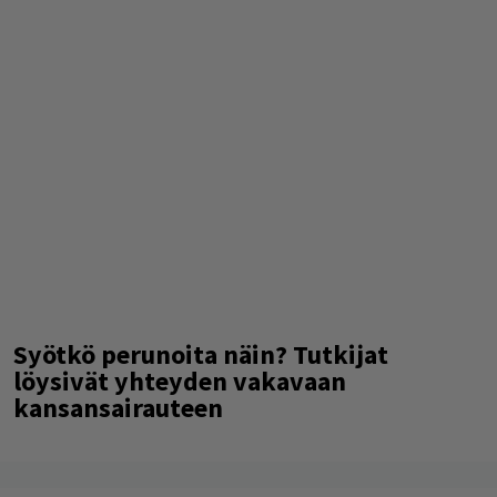
Syötkö perunoita näin? Tutkijat
löysivät yhteyden vakavaan
kansansairauteen