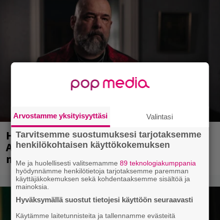
Arvostamme yksityisyyttäsi
Valintasi
Huomenna se ilmestyy – CMX:stä tutun
Tarvitsemme suostumuksesi tarjotaksemme
A.W. Yrjänän uutuusalbumi om
henkilökohtaisen käyttökokemuksen
mammuttimainen kokonaisuus
Me ja huolellisesti valitsemamme
89 teknologiakumppania
hyödynnämme henkilötietoja tarjotaksemme paremman
käyttäjäkokemuksen sekä kohdentaaksemme sisältöä ja
mainoksia.
Hyväksymällä suostut tietojesi käyttöön seuraavasti
Käytämme laitetunnisteita ja tallennamme evästeitä