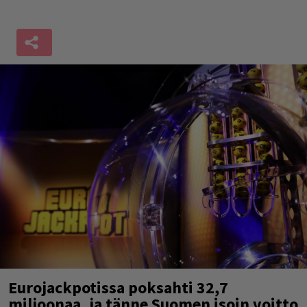
Eurojackpotissa poksahti 32,7
miljoonaa, ja tänne Suomen isoin voitto