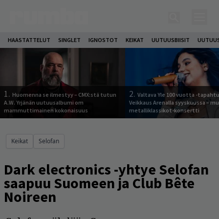
HAASTATTELUT
SINGLET
IGNOSTOT
KEIKAT
UUTUUSBIISIT
UUTUUS
1.
2.
Huomenna se ilmestyy – CMX:stä tutun
Valtava Yle 100 vuotta -tapah
A.W. Yrjänän uutuusalbumi om
Veikkaus Arenalla syyskuussa – m
mammuttimainen kokonaisuus
metalliklassikot-konsertti
Keikat
Selofan
Dark electronics -yhtye Selofan
saapuu Suomeen ja Club Bête
Noireen