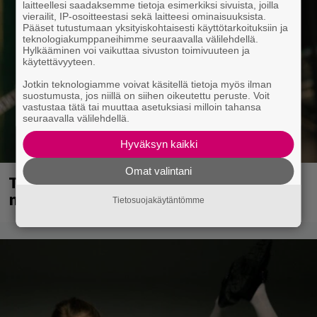
laitteellesi saadaksemme tietoja esimerkiksi sivuista, joilla
vierailit, IP-osoitteestasi sekä laitteesi ominaisuuksista.
Pääset tutustumaan yksityiskohtaisesti käyttötarkoituksiin ja
teknologiakumppaneihimme seuraavalla välilehdellä.
Hylkääminen voi vaikuttaa sivuston toimivuuteen ja
käytettävyyteen.
Jotkin teknologiamme voivat käsitellä tietoja myös ilman
suostumusta, jos niillä on siihen oikeutettu peruste. Voit
vastustaa tätä tai muuttaa asetuksiasi milloin tahansa
seuraavalla välilehdellä.
Hyväksyn kaikki
Omat valintani
Tampereella sunnuntaina superpäivä –
nämä artistit mukana
Tietosuojakäytäntömme